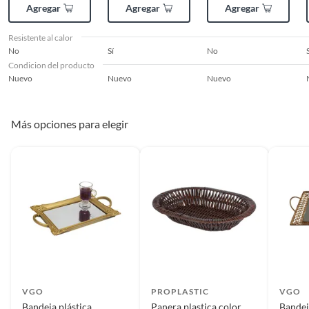
Agregar
Agregar
Agregar
Resistente al calor
No
Sí
No
Condicion del producto
Nuevo
Nuevo
Nuevo
Más opciones para elegir
VGO
PROPLASTIC
VGO
Bandeja plástica
Panera plastica color
Bandej