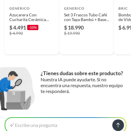
GENERICO
GENERICO
BRIC
Azucarera Con
Set 3 Frascos Tubo Café
Bombo
Cucharita Cerámica
con Tapa Bambú + Base
de Vid
250cc
Madera – Decorativos /
$ 4.491
$ 18.990
$ 6.9
-10%
Cocina Premium
$ 4.990
$ 19.990
¿Tienes dudas sobre este producto?
Nuestra IA puede ayudarte. Si no
encuentra una respuesta, nuestro equipo
te responderá.
Escribe una pregunta