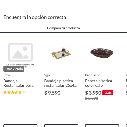
Encuentra la opción correcta
Compara tu producto
Estás viendo
5five
vgo
proplastic
Bandeja
Bandeja plástica
Panera plastica
Rectangular para
rectangular 25x41
color cafe
Servir de Bambú
cm. Dorado
$ 9.590
$ 3.990
(6)
-33%
44x29 cm 5Five
Dorado Vgo
$ 5.990