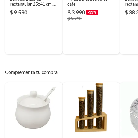
rectangular 25x41 cm.
cafe
rectan
Dorado Dorado Vgo
25x35x
$ 9.590
$ 3.990
$ 38.
-33%
Dorad
$ 5.990
Complementa tu compra