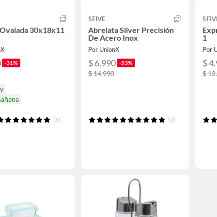
5FIVE
5FIV
 Ovalada 30x18x11
Abrelata Silver Precisión
Expr
De Acero Inox
1
nX
Por UnionX
Por 
0
$ 6.990
$ 4
-31%
-53%
$ 14.990
$ 12
oy
mañana
(6)
(2)