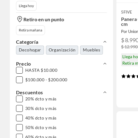
Llega hoy
5FIVE
Panera
Retiro en un punto
cm
Retira mañana
Por Unio
$ 8.99
Categoría
$ 12.990
Decohogar
Organización
Muebles
Llega h
Retira 
Precio
HASTA $10.000
$100.000 - $200.000
Descuentos
20% dcto y más
30% dcto y más
40% dcto y más
50% dcto y más
60% dcto y más