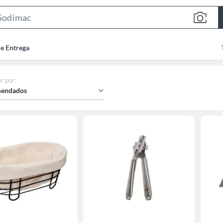
Search
Bar
de Entrega
r por
:
endados