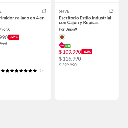
E
5FIVE
imidor rallado en 4 en
Escritorio Estilo Industrial
con Cajón y Repisas
UnionX
Por UnionX
.990
-62%
.990
$ 109.990
-63%
$ 116.990
$ 299.990
(3)