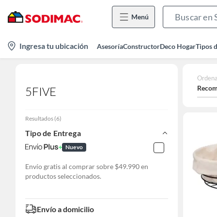
Menú
location-
Ingresa tu ubicación
Asesoría
Constructor
Deco Hogar
Tipos 
icon
Ordena
Recom
5FIVE
Resultados
(
6
)
Tipo de Entrega
Nuevo
Envío gratis al comprar sobre $49.990 en
productos seleccionados.
Envío a domicilio