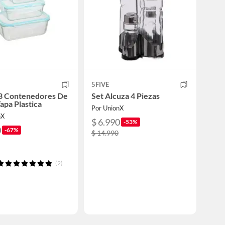
5FIVE
 3 Contenedores De
Set Alcuza 4 Piezas
Tapa Plastica
Por UnionX
nX
$ 6.990
-53%
0
-67%
$ 14.990
(2)