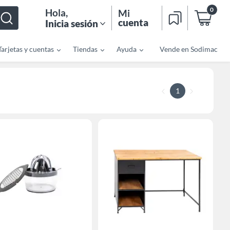
0
Hola
,
Mi
cuenta
Inicia sesión
Tarjetas y cuentas
Tiendas
Ayuda
Vende en Sodimac
1