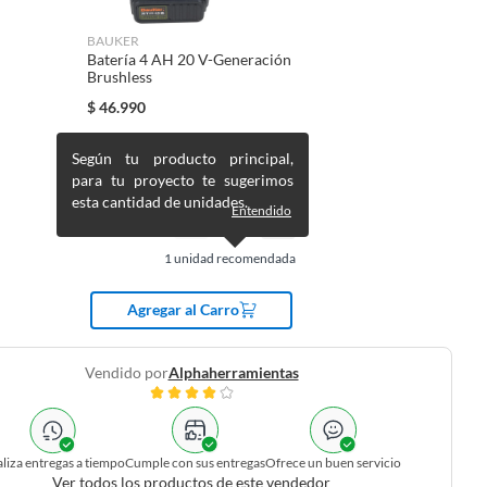
BAUKER
Batería 4 AH 20 V-Generación
Brushless
$
46.990
Según tu producto principal,
para tu proyecto te sugerimos
esta cantidad de unidades.
Entendido
1
unidad recomendada
Agregar al Carro
Vendido por
Alphaherramientas
liza entregas a tiempo
Cumple con sus entregas
Ofrece un buen servicio
Ver todos los productos de este vendedor