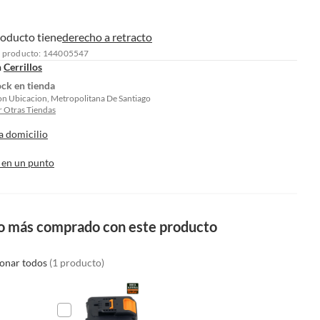
roducto tiene
derecho a retracto
l producto: 144005547
n
Cerrillos
ock en tienda
on Ubicacion, Metropolitana De Santiago
 Otras Tiendas
a domicilio
 en un punto
o más comprado con este producto
ionar todos
(1 producto)