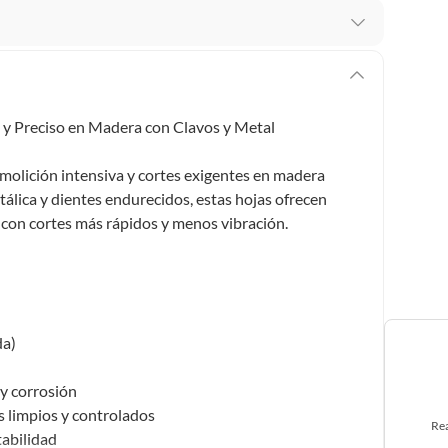
 te arrepientes de la compra.
os intactos y sin uso, tal como te lo entregamos. Ten
hay ciertas categorías que no tienen este derecho:
y Preciso en Madera con Clavos y Metal
edan deteriorarse o caducar con rapidez.
olición intensiva y cortes exigentes en madera
etálica y dientes endurecidos, estas hojas ofrecen
, con cortes más rápidos y menos vibración.
ucto
. Debe estar en perfecto estado, con todas sus
arga electrónica, por ejemplo, cupones de experiencia o
da)
usados, reparados, abiertos, de segunda selección,
s en esa condición a un precio reducido.
y corrosión
itaminas, entre otros análogos.
s limpios y controlados
Rea
tabilidad