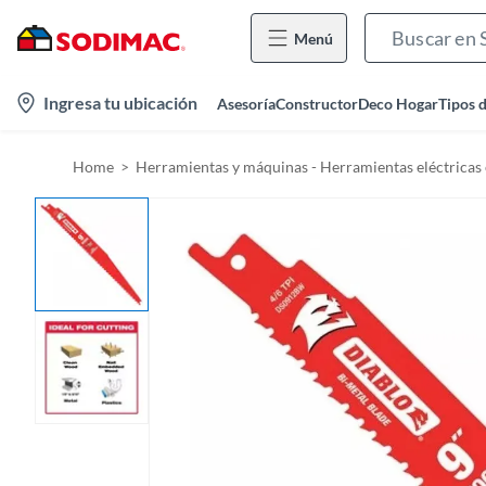
Menú
l
Ingresa tu ubicación
Asesoría
Constructor
Deco Hogar
Tipos 
o
c
Home
Herramientas y máquinas - Herramientas eléctricas 
a
t
i
o
n
-
i
c
o
n