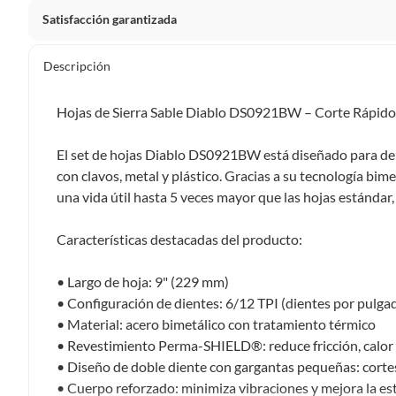
Satisfacción garantizada
Por ley, tienes hasta
10 días para devolver un producto
si
Descripción
Debe estar en perfecto estado, con todas sus etiquetas, sell
en cuenta que lo debes haber comprado por internet y que 
Hojas de Sierra Sable Diablo DS0921BW – Corte Rápido 
Productos que, por su naturaleza, no puedan ser devueltos, pu
Confeccionados a la medida.
El set de hojas Diablo DS0921BW está diseñado para dem
De uso personal.
con clavos, metal y plástico. Gracias a su tecnología bim
una vida útil hasta 5 veces mayor que las hojas estándar
En sodimac.cl te damos
30 días desde que recibes el prod
etiquetas y sin uso, tal como te lo entregamos.
Características destacadas del producto:
Productos digitales que se entregan a través de una desc
programas para el computador.
• Largo de hoja: 9" (229 mm)
Productos a pedido o confeccionados a medida.
• Configuración de dientes: 6/12 TPI (dientes por pulga
Productos que han sido informados como imperfectos, 
• Material: acero bimetálico con tratamiento térmico
remanufacturados o con alguna deficiencia, que sean comprado
• Revestimiento Perma-SHIELD®: reduce fricción, calor 
Alimentos, bebidas, medicamentos, suplementos alimenticios, v
• Diseño de doble diente con gargantas pequeñas: corte
Pinturas de un color a solicitud.
• Cuerpo reforzado: minimiza vibraciones y mejora la es