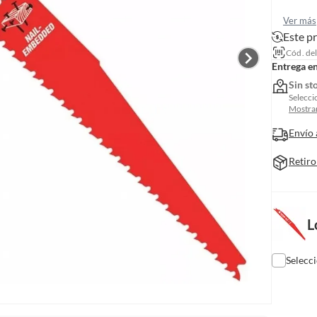
Ver más
Este p
Cód. de
Entrega e
Sin st
Selecci
Mostrar
Envío 
Retiro
L
Selecc