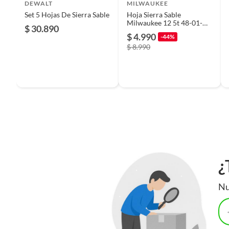
DEWALT
MILWAUKEE
Set 5 Hojas De Sierra Sable
Hoja Sierra Sable
Milwaukee 12 5t 48-01-
$ 30.890
Tipo de sierra
Sable
7027 Unidad
$ 4.990
-44%
$ 8.990
Capacidad de biselado
No
Largo
23 cm
Alto
1 cm
Ancho
3 cm
¿
Nu
Inalámbrico
No