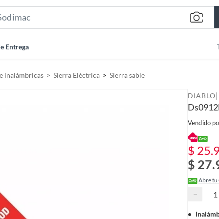
S
e
a
de Entrega
r
c
e inalámbricas
Sierra Eléctrica
Sierra sable
h
B
|
DIABLO
a
Ds0912
r
Vendido po
$ 25.
$ 27.
Abre tu
−
Inalámb