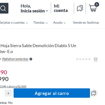
0
Hola
,
Mi
cuenta
Inicia sesión
Tarjetas y cuentas
Tiendas
Ayuda
Vende en Sodimac
o
f
n
I
Hoja Sierra Sable Demolición Diablo 5 Un
r
e
bw- E.o
l
l
e
(0)
r
Alphaherramientas
S
990
990
 CMR y ahorra $2.000
Agregar al carro
+
rico
:
No