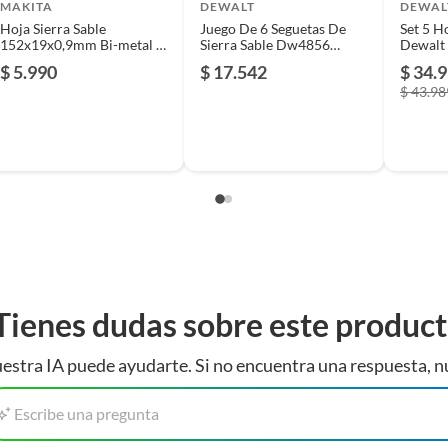
MAKITA
DEWALT
DEWAL
Hoja Sierra Sable
Juego De 6 Seguetas De
Set 5 H
152x19x0,9mm Bi-metal -
Sierra Sable Dw4856
Dewalt
Makita
Dewalt
$ 5.990
$ 17.542
$ 34.
$ 43.98
Tienes dudas sobre este produc
estra IA puede ayudarte. Si no encuentra una respuesta, n
Escribe una pregunta