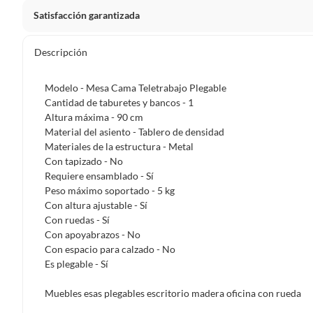
Satisfacción garantizada
Por ley, tienes hasta
10 días para devolver un producto
si
Descripción
Debe estar en perfecto estado, con todas sus etiquetas, sell
en cuenta que lo debes haber comprado por internet y que 
Modelo - Mesa Cama Teletrabajo Plegable
Productos que, por su naturaleza, no puedan ser devueltos, pu
Cantidad de taburetes y bancos - 1
Confeccionados a la medida.
Altura máxima - 90 cm
Material del asiento - Tablero de densidad
De uso personal.
Materiales de la estructura - Metal
En sodimac.cl te damos
30 días desde que recibes el prod
Con tapizado - No
etiquetas y sin uso, tal como te lo entregamos.
Requiere ensamblado - Sí
Peso máximo soportado - 5 kg
Productos digitales que se entregan a través de una desc
Con altura ajustable - Sí
programas para el computador.
Con ruedas - Sí
Productos a pedido o confeccionados a medida.
Con apoyabrazos - No
Con espacio para calzado - No
Productos que han sido informados como imperfectos, 
Es plegable - Sí
remanufacturados o con alguna deficiencia, que sean comprado
Alimentos, bebidas, medicamentos, suplementos alimenticios, v
Muebles esas plegables escritorio madera oficina con rueda
Pinturas de un color a solicitud.