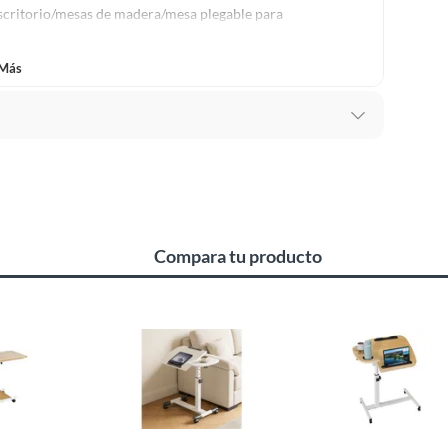
scritorio/mesas de madera/mesa plegable para
 Más
0 cm
Compara tu producto
con ruedas
e