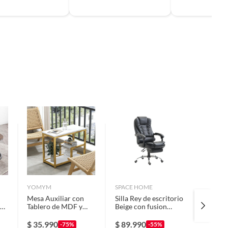
YOMYM
SPACE HOME
JUST H
Mesa Auxiliar con
Silla Rey de escritorio
COLLEC
Tablero de MDF y
Beige con fusion
Mesa al
Estructura de Acero
masajeadora
60x40 
Dorado 60×30×68cm
$
35.990
$
89.990
-75%
-55%