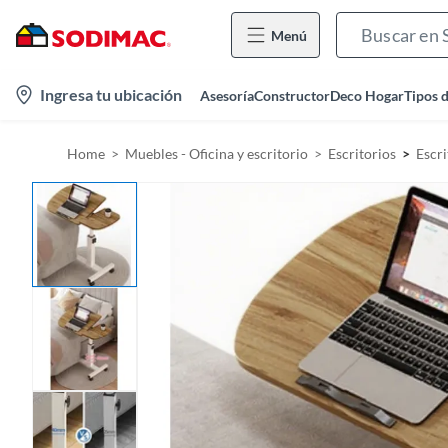
Menú
l
Ingresa tu ubicación
Asesoría
Constructor
Deco Hogar
Tipos 
o
c
Home
Muebles - Oficina y escritorio
Escritorios
Escri
a
t
i
o
n
-
i
c
o
n