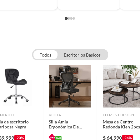
Todos
Escritorios Basicos
NERICO
VIDITA
ELEMENT DESIGN
lla de escritorio
Silla Amia
Mesa de Centro
riposa Negra
Ergonómica De
Redonda Kien 2pcs
Oficina Soporte
Dia 50+70 cm
Lumbar Ajustable
39.999
$
64.990
-20%
-24%