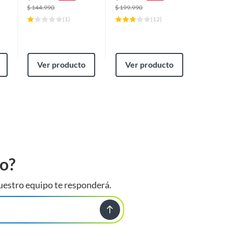
$
144.990
$
199.990
$
19.9
(
1
)
(
12
)
Ver producto
Ver producto
Ver
to?
uestro equipo te responderá.