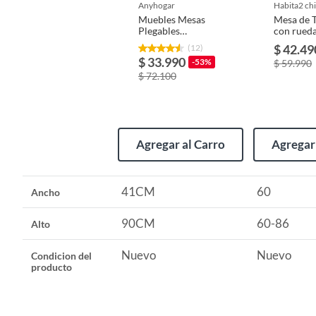
Herramientas de montaje con tornillos * 1
anyhogar
habita2 chi
Ruedas * 4
Muebles Mesas
Mesa de 
Alto
90CM
Plegables
con rued
Escritorio Madera
$ 42.49
(12)
CONDICIONES: Garantía del Producto: 3 meses por defectos d
Oficina Con Rueda
$ 33.990
-53%
$ 59.990
del producto o productos intervenidos. Todas las devoluciones
Tipo de escritorio o mesa de trabajo
Escrito
$ 72.100
Ancho
41CM
Agregar al Carro
Agregar 
Profundidad
30CM
41CM
60
Ancho
90CM
60-86
Alto
Nuevo
Nuevo
Condicion del
producto