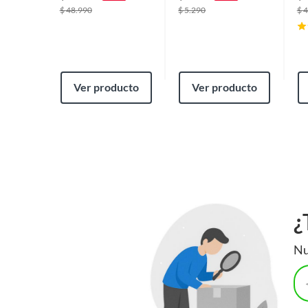
$
48.990
$
5.290
$
4
Ver producto
Ver producto
¿
Nu