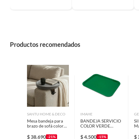
Productos recomendados
SANTU HOME & DECO
IMAHE
GE
Mesa bandeja para
BANDEJA SERVICIO
Si
brazo de sofá color
COLOR VERDE
Ma
gris
IMAHE
$
38.690
$
4.500
$
-21%
-15%