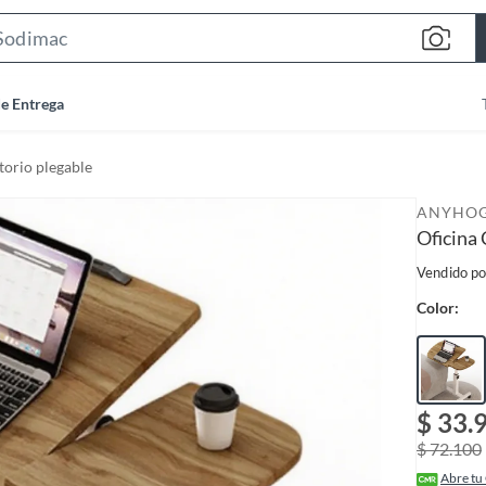
S
e
a
de Entrega
r
c
torio plegable
h
B
ANYHO
a
Oficina
r
Vendido po
Color:
$ 33.
$ 72.100
Abre tu