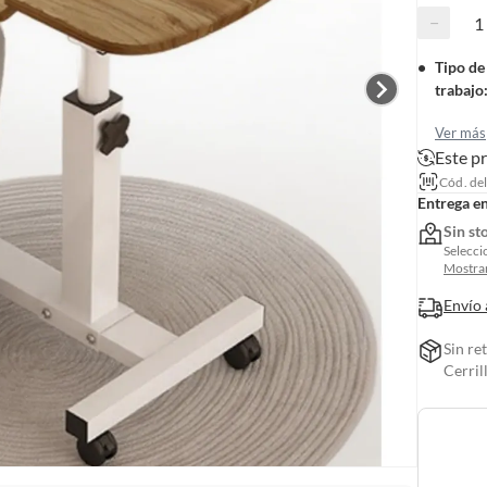
−
Tipo de
trabajo
Ver más
Este p
Cód. de
Entrega e
Sin st
Selecci
Mostrar
Envío 
Sin re
Cerril