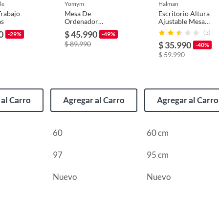
le
yomym
halman
Trabajo
Mesa De
Escritorio Altura
as
Ordenador
Ajustable Mesa
Plegable
Auxiliar con
0
$ 45.990
(3)
e fábrica. No cubre defectos ocasionados por mal uso
-29%
-49%
(40+20)x40cm
Ruedas 60x40cm
$ 89.990
$ 35.990
 deben realizarse con su empaque original.
Altura Ajustable
-40%
rio plegable
$ 59.990
al Carro
Agregar al Carro
Agregar al Carro
60
60 cm
97
95 cm
Nuevo
Nuevo