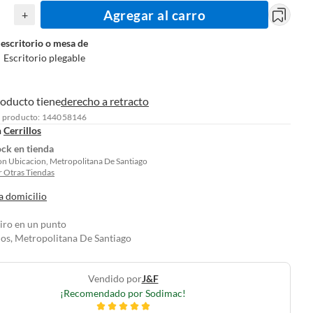
Agregar al carro
+
 escritorio o mesa de
:
Escritorio plegable
roducto tiene
derecho a retracto
l producto: 144058146
n
Cerrillos
ock en tienda
on Ubicacion, Metropolitana De Santiago
 Otras Tiendas
a domicilio
tiro en un punto
los, Metropolitana De Santiago
Vendido por
J&f
¡Recomendado por Sodimac!