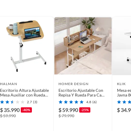
HALMAN
HOMER DESIGN
KLIK
Escritorio Altura Ajustable
Escritorio Ajustable Con
Mesa es
Mesa Auxiliar con Ruedas
Repisa Y Rueda Para Cama
Javna 
60x40cm
100cm
2.7
(3)
4.8
(6)
$ 35.990
$ 59.990
$ 34.
-40%
-25%
$ 59.990
$ 79.990