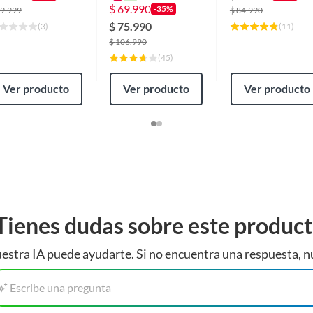
Negro
$
69.990
-35%
9.999
$
84.990
$
75.990
(
3
)
(
11
)
$
106.990
(
45
)
Ver producto
Ver producto
Ver producto
Tienes dudas sobre este produc
estra IA puede ayudarte. Si no encuentra una respuesta, n
Escribe una pregunta