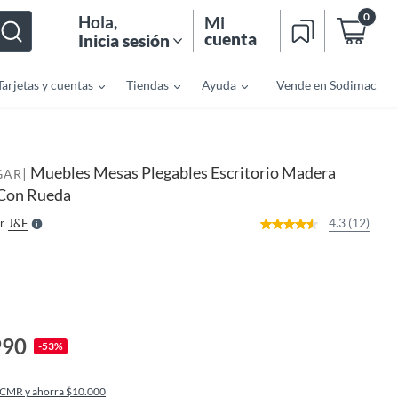
0
Hola
,
Mi
cuenta
Inicia sesión
Tarjetas y cuentas
Tiendas
Ayuda
Vende en Sodimac
o
f
n
I
Muebles Mesas Plegables Escritorio Madera
|
r
GAR
e
 Con Rueda
l
l
e
4.3 (12)
r
J&f
S
990
-53%
 CMR y ahorra $10.000