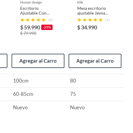
homer design
klik
Escritorio
Mesa escritorio
Ajustable Con
ajustable Javna
Repisa Y Rueda
80x40x75
(6)
(1)
Para Cama 100cm
$ 59.990
$ 34.990
-25%
$ 79.990
Agregar al Carro
Agregar al Carro
100cm
80
60-85cm
75
Nuevo
Nuevo