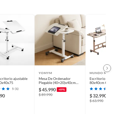
YOMYM
MUNDO MAGI
critorio ajustable
Mesa De Ordenador
Escritorio Pleg
80x40x75
Plegable (40+20)x40cm
80x40cm Con B
Altura Ajustable
Antideslizante
5
(1)
$ 45.990
-49%
$ 89.990
990
$ 32.990
-4
$ 63.990