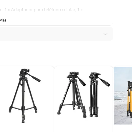
e, 1 x Adaptador para teléfono celular, 1 x
 Más
de Celular Cámara Portátil!
s
o