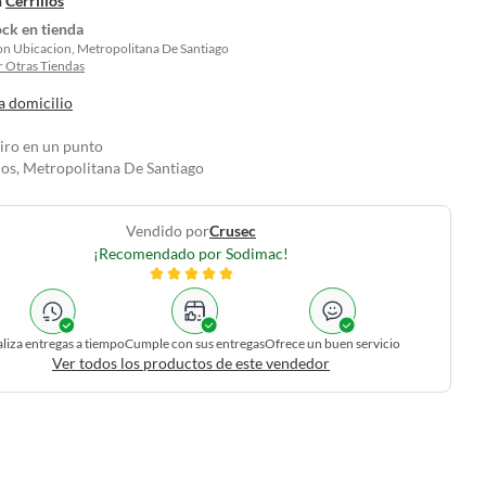
n
Cerrillos
ock en tienda
on Ubicacion, Metropolitana De Santiago
 Otras Tiendas
a domicilio
tiro en un punto
los, Metropolitana De Santiago
Vendido por
Crusec
¡Recomendado por Sodimac!
liza entregas a tiempo
Cumple con sus entregas
Ofrece un buen servicio
Ver todos los productos de este vendedor