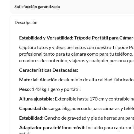
Satisfacción garantizada
Por ley, tienes hasta
10 días para devolver un producto
si
Descripción
Debe estar en perfecto estado, con todas sus etiquetas, sell
en cuenta que lo debes haber comprado por internet y que 
Estabilidad y Versatilidad: Trípode Portátil para Cáma
Productos que, por su naturaleza, no puedan ser devueltos, pu
Captura fotos y videos perfectos con nuestro Trípode Port
Confeccionados a la medida.
profesional tanto para tu cámara como para tu teléfono. L
De uso personal.
creadores de contenido, viajeros y cualquier persona q
En sodimac.cl te damos
30 días desde que recibes el prod
Características Destacadas:
etiquetas y sin uso, tal como te lo entregamos.
Material:
Aleación de aluminio de alta calidad, fabricad
Productos digitales que se entregan a través de una desc
Peso:
1,43 kg, ligero y portátil.
programas para el computador.
Altura ajustable:
Extensible hasta 170 cm y contraíble h
Productos a pedido o confeccionados a medida.
Productos que han sido informados como imperfectos, 
Capacidad de carga:
5kg, adecuado para cámaras y teléf
remanufacturados o con alguna deficiencia, que sean comprado
Estabilidad:
Gancho de gravedad y pie de herradura para 
Alimentos, bebidas, medicamentos, suplementos alimenticios, v
Adaptador para teléfono móvil:
Incluido para capturar 
Pinturas de un color a solicitud.
móvil.