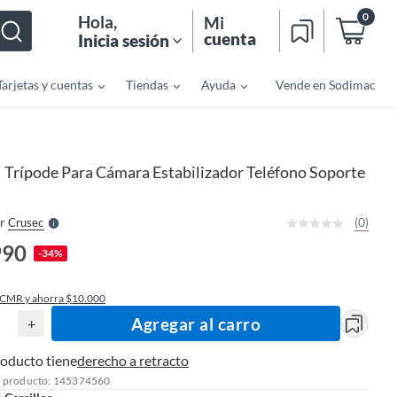
0
Hola
,
Mi
cuenta
Inicia sesión
Tarjetas y cuentas
Tiendas
Ayuda
Vende en Sodimac
o
f
n
I
Trípode Para Cámara Estabilizador Teléfono Soporte
|
r
e
l
l
e
(0)
r
Crusec
S
990
-34%
 CMR y ahorra $10.000
Agregar al carro
+
roducto tiene
derecho a retracto
l producto: 145374560