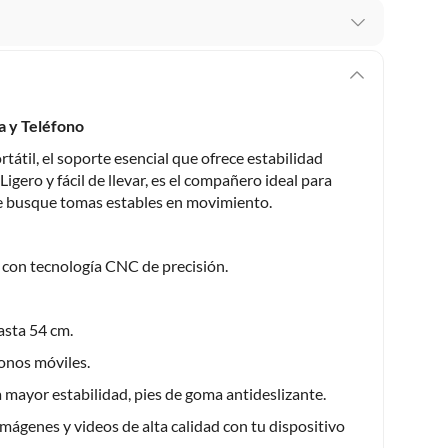
 te arrepientes de la compra.
os intactos y sin uso, tal como te lo entregamos. Ten
hay ciertas categorías que no tienen este derecho:
ra y Teléfono
edan deteriorarse o caducar con rapidez.
átil, el soporte esencial que ofrece estabilidad
igero y fácil de llevar, es el compañero ideal para
ue busque tomas estables en movimiento.
ucto
. Debe estar en perfecto estado, con todas sus
o con tecnología CNC de precisión.
arga electrónica, por ejemplo, cupones de experiencia o
asta 54 cm.
usados, reparados, abiertos, de segunda selección,
onos móviles.
s en esa condición a un precio reducido.
mayor estabilidad, pies de goma antideslizante.
itaminas, entre otros análogos.
imágenes y videos de alta calidad con tu dispositivo