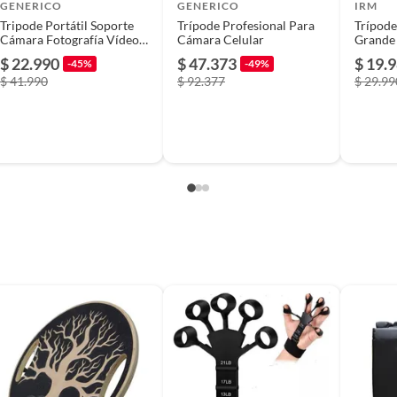
GENERICO
GENERICO
IRM
Tripode Portátil Soporte
Trípode Profesional Para
Trípode
Cámara Fotografía Vídeos
Cámara Celular
Grande
T-3520
Celular
$ 22.990
$ 47.373
$ 19.
-45%
-49%
Mostaz
$ 41.990
$ 92.377
$ 29.99
s