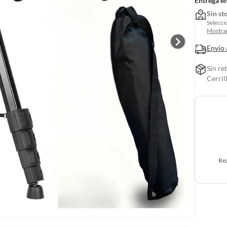
Entrega e
Sin st
Selecci
Mostrar
Envío 
Sin re
Cerril
Rea