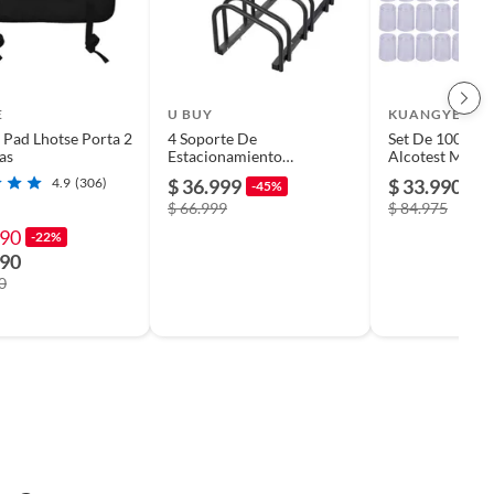
E
U BUY
KUANGYE
 Pad Lhotse Porta 2
4 Soporte De
Set De 100 Boqu
as
Estacionamiento
Alcotest Mode
Bicicletaestantes
4.9
(306)
$ 36.999
$ 33.990
-45%
-6
Ajustables
$ 66.999
$ 84.975
990
-22%
990
0