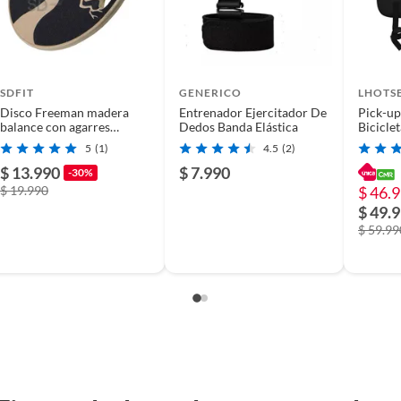
SDFIT
GENERICO
LHOTS
Disco Freeman madera
Entrenador Ejercitador De
Pick-up
balance con agarres
Dedos Banda Elástica
Biciclet
Tgb9006
5
(1)
4.5
(2)
$ 13.990
$ 7.990
-30%
$ 19.990
$ 46.
$ 49.
$ 59.99