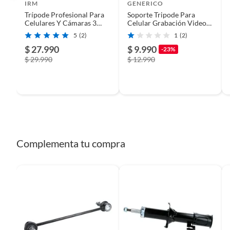
IRM
GENERICO
Trípode Profesional Para
Soporte Tripode Para
Requiere Serial Number
No
Celulares Y Cámaras 3
Celular Grabación Videos
Niveles con Cabezal
Fotos
5
(2)
1
(2)
$ 27.990
$ 9.990
-23%
Modelo
M1
$ 29.990
$ 12.990
Garantía
3 mese
Complementa tu compra