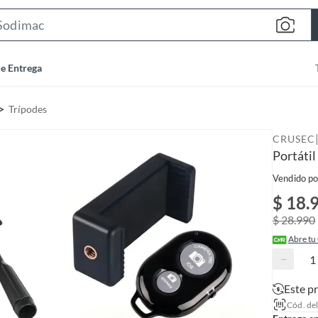
S
e
a
de Entrega
r
c
Trípodes
h
B
CRUSEC
a
Portátil
r
Vendido po
$ 18.
$ 28.990
Abre tu
−
Este p
Cód. de