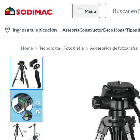
Menú
l
Ingresa tu ubicación
Asesoría
Constructor
Deco Hogar
Tipos 
o
c
Home
Tecnología - Fotografía
Accesorios de fotografía
a
t
i
o
n
-
i
c
o
n