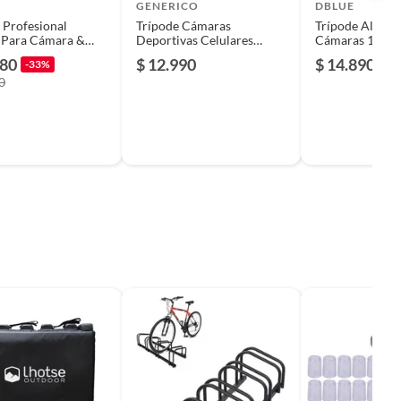
GENERICO
DBLUE
 Profesional
Trípode Cámaras
Trípode Alumin
 Para Cámara &
Deportivas Celulares
Cámaras 102cm
 140cm Alto Color
Altura 110cm
980
$ 12.990
$ 14.890
-33%
a
0