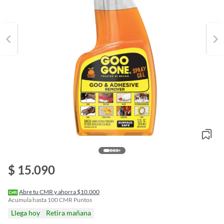
o
$ 15.090
f
n
I
r
Abre tu CMR y ahorra $10.000
e
Acumula hasta
100
CMR Puntos
l
Llega hoy
Retira mañana
l
e