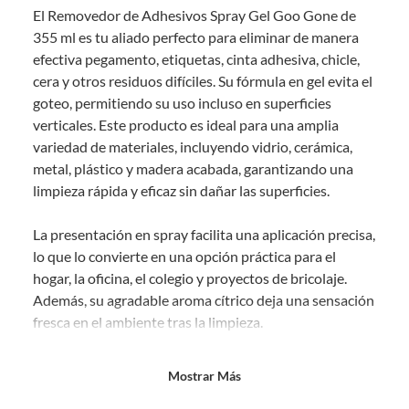
El Removedor de Adhesivos Spray Gel Goo Gone de
comprado por internet y que hay ciertas categorías que no tienen este
derecho:
355 ml es tu aliado perfecto para eliminar de manera
efectiva pegamento, etiquetas, cinta adhesiva, chicle,
Productos que, por su naturaleza, no puedan ser devueltos,
cera y otros residuos difíciles. Su fórmula en gel evita el
puedan deteriorarse o caducar con rapidez.
goteo, permitiendo su uso incluso en superficies
Confeccionados a la medida.
verticales. Este producto es ideal para una amplia
De uso personal.
variedad de materiales, incluyendo vidrio, cerámica,
En sodimac.cl te damos
30 días desde que recibes el producto
. Debe
metal, plástico y madera acabada, garantizando una
estar en perfecto estado, con todas sus etiquetas y sin uso, tal como te lo
limpieza rápida y eficaz sin dañar las superficies.
entregamos.
Productos digitales que se entregan a través de una descarga
La presentación en spray facilita una aplicación precisa,
electrónica, por ejemplo, cupones de experiencia o programas
lo que lo convierte en una opción práctica para el
para el computador.
hogar, la oficina, el colegio y proyectos de bricolaje.
Productos a pedido o confeccionados a medida.
Además, su agradable aroma cítrico deja una sensación
Productos que han sido informados como imperfectos, usados,
fresca en el ambiente tras la limpieza.
reparados, abiertos, de segunda selección, remanufacturados o
con alguna deficiencia, que sean comprados en esa condición a
un precio reducido.
Con el Removedor de Adhesivos Spray Gel Goo Gone,
Mostrar Más
deshacerte de residuos difíciles es más sencillo y
Alimentos, bebidas, medicamentos, suplementos alimenticios,
vitaminas, entre otros análogos.