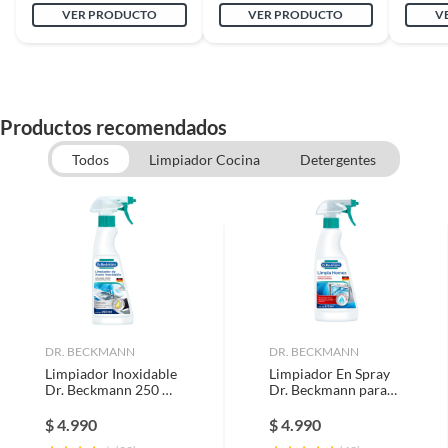
VER PRODUCTO
VER PRODUCTO
V
Garantía
3 meses
Productos recomendados
Todos
Limpiador Cocina
Detergentes
DR. BECKMANN
DR. BECKMANN
Limpiador Inoxidable
Limpiador En Spray
Dr. Beckmann 250 ml
Dr. Beckmann para
Cítrico En Spray
Horno 375 ml
Remoción de Grasa
$
4.990
$
4.990