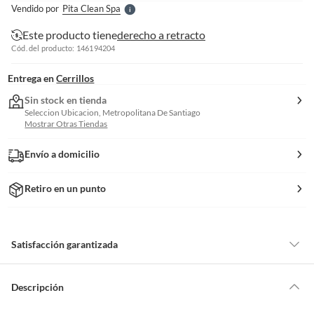
Vendido por
Pita Clean Spa
S
Este producto tiene
derecho a retracto
Cód. del producto: 146194204
Entrega en
Cerrillos
Sin stock en tienda
Seleccion Ubicacion, Metropolitana De Santiago
Mostrar Otras Tiendas
Envío a domicilio
Retiro en un punto
Satisfacción garantizada
Por ley, tienes hasta
10 días para devolver un producto
si te arrepientes
de la compra.
Descripción
Debe estar en perfecto estado, con todas sus etiquetas, sellos intactos y
sin uso, tal como te lo entregamos. Ten en cuenta que lo debes haber