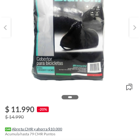
o
f
$ 11.990
n
-20%
I
$ 14.990
r
e
l
Abre tu CMR y ahorra $10.000
l
Acumula hasta
79
CMR Puntos
e