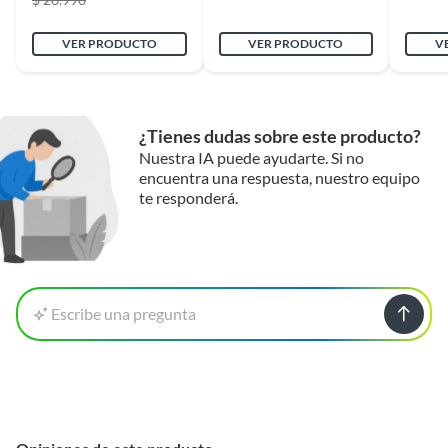
Condicion del
Nuevo
VER PRODUCTO
VER PRODUCTO
V
producto
Modelo
Cobertor Negro
¿Tienes dudas sobre este producto?
Nuestra IA puede ayudarte. Si no
Alto
110 cm
encuentra una respuesta, nuestro equipo
te responderá.
Material
Impermeable,Poliéster
Disciplina
Ciclismo
Escribe una pregunta
Color
Negro
Ancho
80 cm