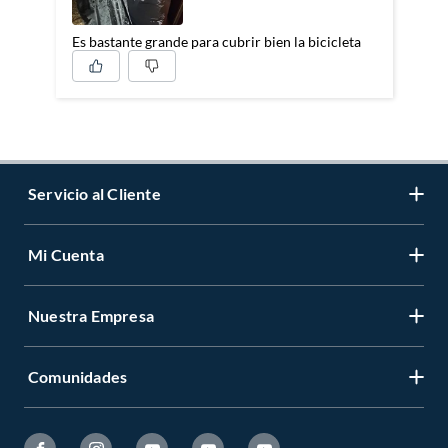
Es bastante grande para cubrir bien la bicicleta
Servicio al Cliente
Mi Cuenta
Contáctanos
Medios de Pago
Nuestra Empresa
Registrate
Cambios y Devoluciones
Cambiar Contraseña
Tiendas y horarios
Comunidades
Sobre Nosotros
Mis Compras
Garantía Legal
Venta Empresa
Ayuda
Hágalo Usted Mismo