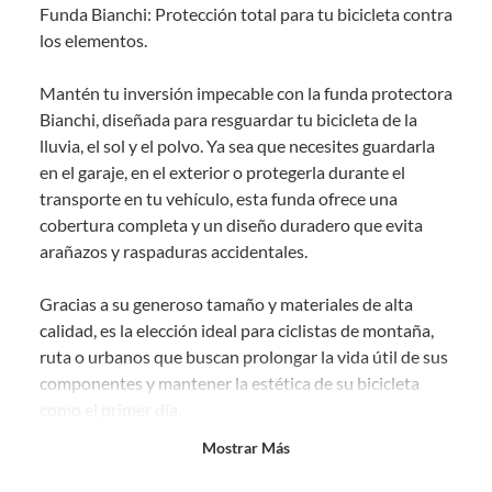
Funda Bianchi: Protección total para tu bicicleta contra
comprado por internet y que hay ciertas categorías que no tienen este
derecho:
los elementos.
Productos que, por su naturaleza, no puedan ser devueltos,
Mantén tu inversión impecable con la funda protectora
puedan deteriorarse o caducar con rapidez.
Bianchi, diseñada para resguardar tu bicicleta de la
Confeccionados a la medida.
lluvia, el sol y el polvo. Ya sea que necesites guardarla
De uso personal.
en el garaje, en el exterior o protegerla durante el
En sodimac.cl te damos
30 días desde que recibes el producto
. Debe
transporte en tu vehículo, esta funda ofrece una
estar en perfecto estado, con todas sus etiquetas y sin uso, tal como te lo
cobertura completa y un diseño duradero que evita
entregamos.
arañazos y raspaduras accidentales.
Productos digitales que se entregan a través de una descarga
electrónica, por ejemplo, cupones de experiencia o programas
Gracias a su generoso tamaño y materiales de alta
para el computador.
calidad, es la elección ideal para ciclistas de montaña,
Productos a pedido o confeccionados a medida.
ruta o urbanos que buscan prolongar la vida útil de sus
Productos que han sido informados como imperfectos, usados,
componentes y mantener la estética de su bicicleta
reparados, abiertos, de segunda selección, remanufacturados o
como el primer día.
con alguna deficiencia, que sean comprados en esa condición a
un precio reducido.
Mostrar Más
Especificaciones Técnicas
Alimentos, bebidas, medicamentos, suplementos alimenticios,
vitaminas, entre otros análogos.
DIMENSIONES