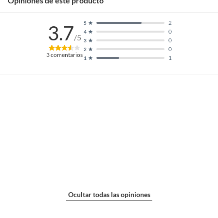
Opiniones de este producto
Largo
195 cm
2
5
3.7
0
4
/5
0
3
Tipo Accesorio
Mochilas y bolsos
0
2
3
comentarios
1
1
Repuesto
Ocultar todas las opiniones