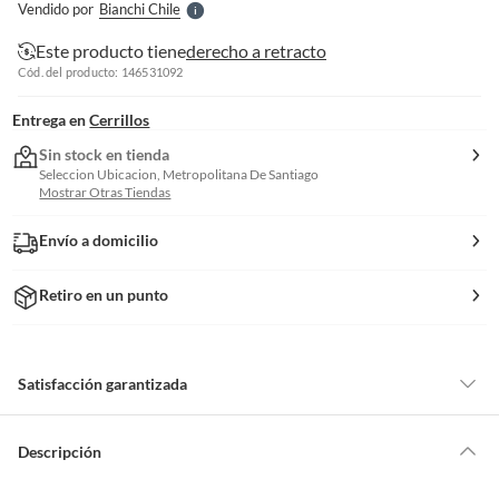
Vendido por
Bianchi Chile
S
Este producto tiene
derecho a retracto
Cód. del producto: 146531092
Entrega en
Cerrillos
Sin stock en tienda
Seleccion Ubicacion, Metropolitana De Santiago
Mostrar Otras Tiendas
Envío a domicilio
Retiro en un punto
Satisfacción garantizada
Por ley, tienes hasta
10 días para devolver un producto
si te arrepientes
de la compra.
Descripción
Debe estar en perfecto estado, con todas sus etiquetas, sellos intactos y
sin uso, tal como te lo entregamos. Ten en cuenta que lo debes haber