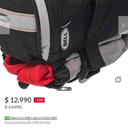
o
f
$ 12.990
n
-13%
I
$ 14.990
r
e
l
Abre tu CMR y ahorra $10.000
l
Acumula hasta
86
CMR Puntos
e