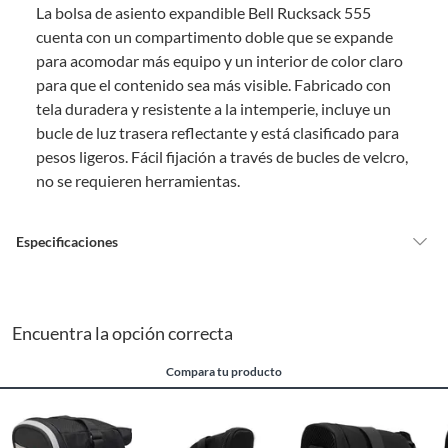
La bolsa de asiento expandible Bell Rucksack 555
comprado por internet y que hay ciertas categorías que no tienen este
derecho:
cuenta con un compartimento doble que se expande
para acomodar más equipo y un interior de color claro
Productos que, por su naturaleza, no puedan ser devueltos,
para que el contenido sea más visible. Fabricado con
puedan deteriorarse o caducar con rapidez.
tela duradera y resistente a la intemperie, incluye un
Confeccionados a la medida.
bucle de luz trasera reflectante y está clasificado para
De uso personal.
pesos ligeros. Fácil fijación a través de bucles de velcro,
En sodimac.cl te damos
30 días desde que recibes el producto
. Debe
no se requieren herramientas.
estar en perfecto estado, con todas sus etiquetas y sin uso, tal como te lo
entregamos.
Productos digitales que se entregan a través de una descarga
Especificaciones
electrónica, por ejemplo, cupones de experiencia o programas
para el computador.
Detalle de la
Nuevo
Productos a pedido o confeccionados a medida.
Condición
Encuentra la opción correcta
Productos que han sido informados como imperfectos, usados,
reparados, abiertos, de segunda selección, remanufacturados o
Compara tu producto
con alguna deficiencia, que sean comprados en esa condición a
País de origen
China
un precio reducido.
Alimentos, bebidas, medicamentos, suplementos alimenticios,
vitaminas, entre otros análogos.
Detalle de la garantía
Se proporcioára para aquellos