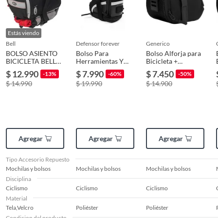
Pinturas de un color a solicitud.
productos adquiridos por el
Usuario en casos de fallas o
Plantas.
defectos de fabricación en sus
Estás viendo
De uso personal.
materiales, partes o piezas,
bell
defensor forever
generico
durante el plazo de tres meses
BOLSO ASIENTO
Bolso Para
Bolso Alforja para
BICICLETA BELL
Herramientas Y
desde la recepción del
Bicicleta +
RUCKSACK 555
Accesorios
Fijaciones para
producto, ésta dará derecho al
$ 12.990
$ 7.990
$ 7.450
-13%
-60%
-50%
Sillín
usuario a la reparación, cambio
$ 14.990
$ 19.990
$ 14.900
o devolución
Condicion del
Nuevo
producto
Agregar
Agregar
Agregar
Tipo Accesorio Repuesto
Modelo
RUCKSACK 555
Mochilas y bolsos
Mochilas y bolsos
Mochilas y bolsos
Disciplina
Ciclismo
Ciclismo
Ciclismo
Alto
30
Material
Tela,Velcro
Poliéster
Poliéster
Condicion del producto