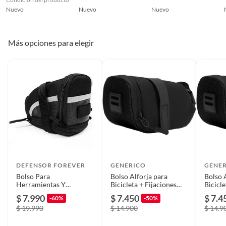
Material
Tela,Velcro
Nuevo
Nuevo
Nuevo
Disciplina
Ciclismo
Más opciones para elegir
Color
Negro
Ancho
15
Largo
30
DEFENSOR FOREVER
Tipo Accesorio
Mochilas y bolsos
GENERICO
GENE
Bolso Para
Repuesto
Bolso Alforja para
Bolso 
Herramientas Y
Bicicleta + Fijaciones
Bicicle
Accesorios
para Sillín
para Si
$ 7.990
$ 7.450
$ 7.4
-60%
-50%
$ 19.990
$ 14.900
$ 14.9