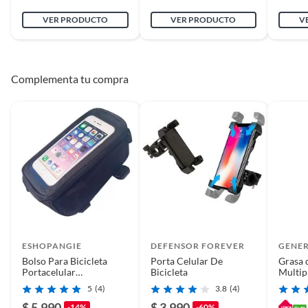
VER PRODUCTO
VER PRODUCTO
V
Complementa tu compra
ESHOPANGIE
DEFENSOR FOREVER
GENE
Bolso Para Bicicleta
Porta Celular De
Grasa 
Portacelular
Bicicleta
Multip
Herramientas Touch
Water
5
(4)
3.8
(4)
$ 5.990
$ 3.990
-14%
-60%