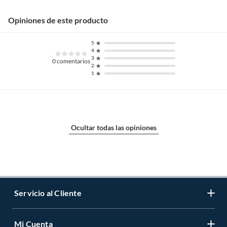
Opiniones de este producto
5
4
3
0
comentarios
2
1
Ocultar todas las opiniones
Servicio al Cliente
Mi Cuenta
Contáctanos