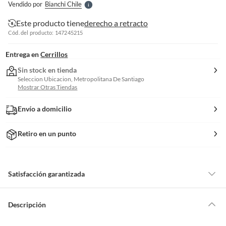
Vendido por
Bianchi Chile
S
Este producto tiene
derecho a retracto
Cód. del producto: 147245215
Entrega en
Cerrillos
Sin stock en tienda
Seleccion Ubicacion, Metropolitana De Santiago
Mostrar Otras Tiendas
Envío a domicilio
Retiro en un punto
Satisfacción garantizada
Por ley, tienes hasta
10 días para devolver un producto
si te arrepientes
de la compra.
Descripción
Debe estar en perfecto estado, con todas sus etiquetas, sellos intactos y
sin uso, tal como te lo entregamos. Ten en cuenta que lo debes haber