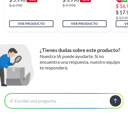
$ 6.990
$ 9.990
$ 16.
$ 17.
$ 19.9
VER PRODUCTO
VER PRODUCTO
V
¿Tienes dudas sobre este producto?
Nuestra IA puede ayudarte. Si no
encuentra una respuesta, nuestro equipo
te responderá.
Escribe una pregunta