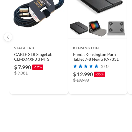
STAGELAB
KENSINGTON
CABLE XLR StageLab
Funda Kensington Para
CLMXMXF3 3 MTS
Tablet 7-8 Negra K97331
$ 7.990
5
(1)
-12%
$ 9.081
$ 12.990
-35%
$ 19.990