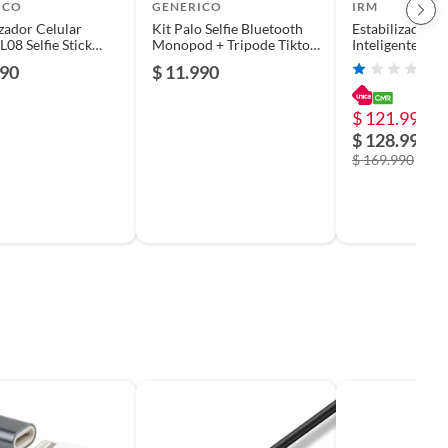
ICO
GENERICO
IRM
izador Celular
Kit Palo Selfie Bluetooth
Estabilizador D
L08 Selfie Stick
Monopod + Tripode Tiktok
Inteligente 3 Ej
emando
170cm
Seguimiento Ia
990
$ 11.990
Agregar a favor
$ 121.990
-
$ 128.990
$ 169.990