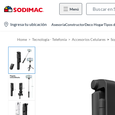
Menú
l
Ingresa tu ubicación
Asesoría
Constructor
Deco Hogar
Tipos 
o
c
Home
Tecnología - Telefonía
Accesorios Celulares
So
a
t
i
o
n
-
i
c
o
n