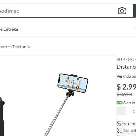
S
e
a
de Entrega
r
c
portes Telefonía
h
B
SUPERC
a
Distanc
r
Vendido po
$ 2.9
$ 8.990
Abre tu
−
Este p
Cód. de