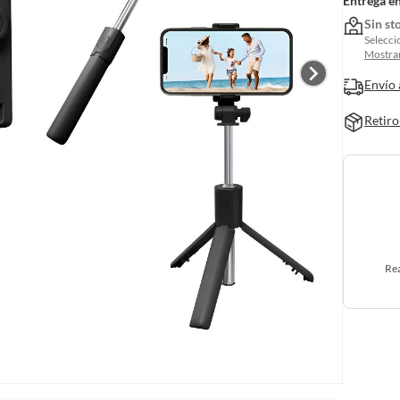
Entrega e
Sin st
Selecci
Mostrar
Envío 
Retiro
Rea