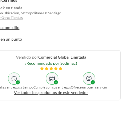
n
Cerrillos
ock en tienda
on Ubicacion, Metropolitana De Santiago
 Otras Tiendas
a domicilio
 en un punto
Vendido por
Comercial Global Limitada
¡Recomendado por Sodimac!
liza entregas a tiempo
Cumple con sus entregas
Ofrece un buen servicio
Ver todos los productos de este vendedor