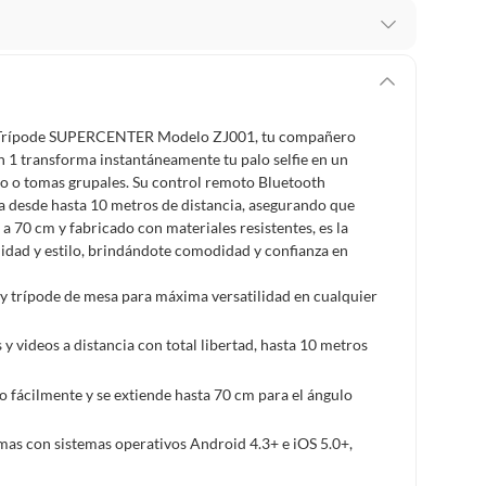
 te arrepientes de la compra.
os intactos y sin uso, tal como te lo entregamos. Ten
hay ciertas categorías que no tienen este derecho:
ck Trípode SUPERCENTER Modelo ZJ001, tu compañero
edan deteriorarse o caducar con rapidez.
 en 1 transforma instantáneamente tu palo selfie en un
ivo o tomas grupales. Su control remoto Bluetooth
ta desde hasta 10 metros de distancia, asegurando que
a 70 cm y fabricado con materiales resistentes, es la
ucto
. Debe estar en perfecto estado, con todas sus
lidad y estilo, brindándote comodidad y confianza en
k y trípode de mesa para máxima versatilidad en cualquier
arga electrónica, por ejemplo, cupones de experiencia o
 videos a distancia con total libertad, hasta 10 metros
usados, reparados, abiertos, de segunda selección,
rlo fácilmente y se extiende hasta 70 cm para el ángulo
s en esa condición a un precio reducido.
itaminas, entre otros análogos.
as con sistemas operativos Android 4.3+ e iOS 5.0+,