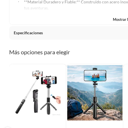
**Material Duradero y Fiable:** Construido con acero inoxid
Plantas.
tus aventuras.
De uso personal.
Mostrar
Especificaciones
País de origen
China
Más opciones para elegir
Condicion del producto
Nuevo
Material
ABS
Modelo
ZJ001
Dimensiones
19-70c