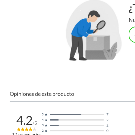
¿
Nu
Opiniones de este producto
7
5
4.2
2
4
/5
2
3
0
2
12
comentarios