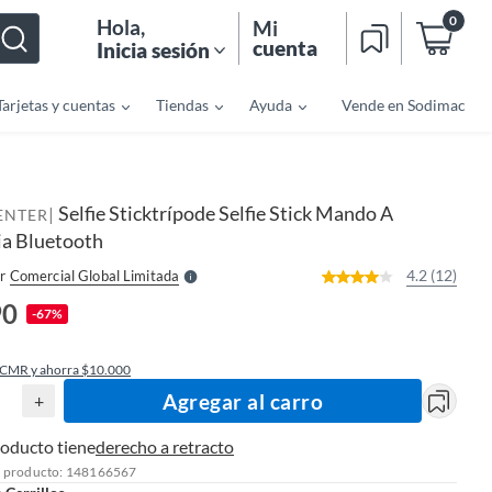
0
Hola
,
Mi
cuenta
Inicia sesión
Tarjetas y cuentas
Tiendas
Ayuda
Vende en Sodimac
o
f
n
I
Selfie Sticktrípode Selfie Stick Mando A
|
r
ENTER
e
ia Bluetooth
l
l
e
4.2 (12)
r
Comercial Global Limitada
S
90
-67%
 CMR y ahorra $10.000
Agregar al carro
+
roducto tiene
derecho a retracto
l producto: 148166567