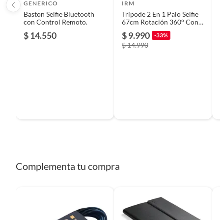
GENERICO
IRM
Baston Selfie Bluetooth
Trípode 2 En 1 Palo Selfie
Requiere Serial Number
No
con Control Remoto.
67cm Rotación 360° Con
Control Inalámbrico
$ 14.550
$ 9.990
-33%
$ 14.990
Tipo de soporte
Fijo
Requiere IMEI
No
Color
negro
Complementa tu compra