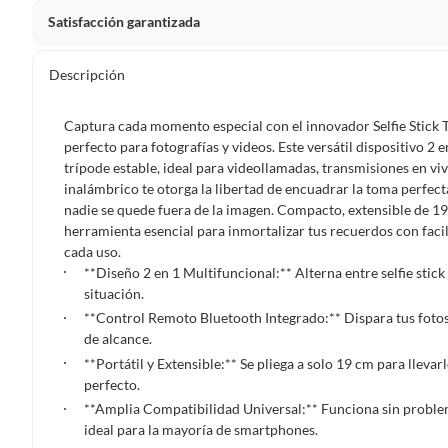
Satisfacción garantizada
Por ley, tienes hasta
10 días para devolver un producto
si
Descripción
Debe estar en perfecto estado, con todas sus etiquetas, sell
en cuenta que lo debes haber comprado por internet y que 
Captura cada momento especial con el innovador Selfie Sti
Productos que, por su naturaleza, no puedan ser devueltos, pu
perfecto para fotografías y videos. Este versátil dispositivo 2
Confeccionados a la medida.
trípode estable, ideal para videollamadas, transmisiones en v
inalámbrico te otorga la libertad de encuadrar la toma perfec
De uso personal.
nadie se quede fuera de la imagen. Compacto, extensible de 19 
En sodimac.cl te damos
30 días desde que recibes el prod
herramienta esencial para inmortalizar tus recuerdos con faci
etiquetas y sin uso, tal como te lo entregamos.
cada uso.
**Diseño 2 en 1 Multifuncional:** Alterna entre selfie stic
Productos digitales que se entregan a través de una desc
situación.
programas para el computador.
**Control Remoto Bluetooth Integrado:** Dispara tus fotos y
Productos a pedido o confeccionados a medida.
de alcance.
Productos que han sido informados como imperfectos, 
**Portátil y Extensible:** Se pliega a solo 19 cm para lleva
remanufacturados o con alguna deficiencia, que sean comprado
perfecto.
Alimentos, bebidas, medicamentos, suplementos alimenticios, v
**Amplia Compatibilidad Universal:** Funciona sin problem
ideal para la mayoría de smartphones.
Pinturas de un color a solicitud.