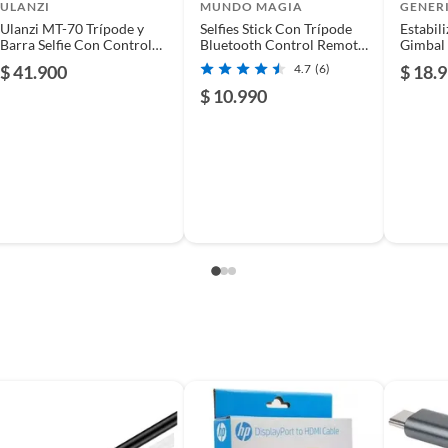
ULANZI
MUNDO MAGIA
GENER
Ulanzi MT-70 Trípode y
Selfies Stick Con Trípode
Estabil
Barra Selfie Con Control
Bluetooth Control Remoto
Gimbal 
Remoto Bluetooth
Led
Tripod
$ 41.900
4.7
(6)
$ 18.
$ 10.990