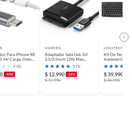
A
UGREEN
LOGITECH
dor Para iPhone XR
Adaptador Sata Usb 3.0
Kit De Teclado
3 14/ Carga, Datos/
2.5/3.5inch 12tb Max
Inalámbrico Lo
io
Ugreen Cm257
Mk295 Español
3
(2)
5
(1)
90
$ 12.990
$ 39.990
-44%
-28%
-1
$ 17.990
$ 44.990