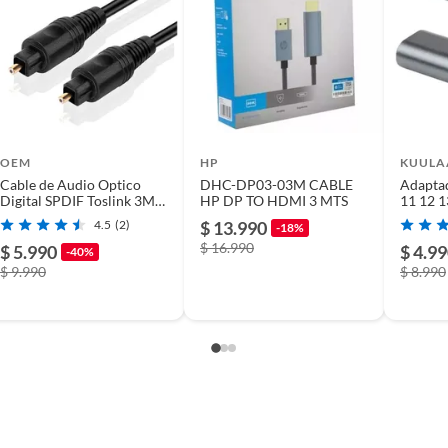
OEM
HP
KUULA
Cable de Audio Optico
DHC-DP03-03M CABLE
Adapta
Digital SPDIF Toslink 3MT
HP DP TO HDMI 3 MTS
11 12 1
High Speed
No Aud
4.5
(2)
$ 13.990
-18%
$ 16.990
$ 5.990
$ 4.9
-40%
$ 9.990
$ 8.990