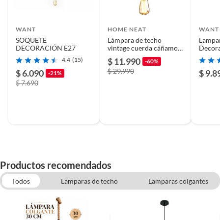
WANT
HOME NEAT
WANT
SOQUETE
Lámpara de techo
Lampar
DECORACIÓN E27
vintage cuerda cáñamo
Decora
lámpara colgante
4.4
(15)
$ 11.990
-60%
industrial
$ 29.990
$ 6.090
$ 9.8
-21%
$ 7.690
Productos recomendados
Todos
Lamparas de techo
Lamparas colgantes
Apliques, focos y plafones