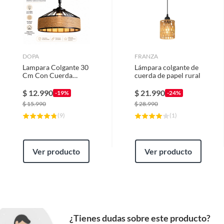
DOPA
FRANZA
Lampara Colgante 30
Lámpara colgante de
Cm Con Cuerda
cuerda de papel rural
Cáñamo
$
12.990
$
21.990
-19%
-24%
$
15.990
$
28.990
(
9
)
(
1
)
Ver producto
Ver producto
¿Tienes dudas sobre este producto?