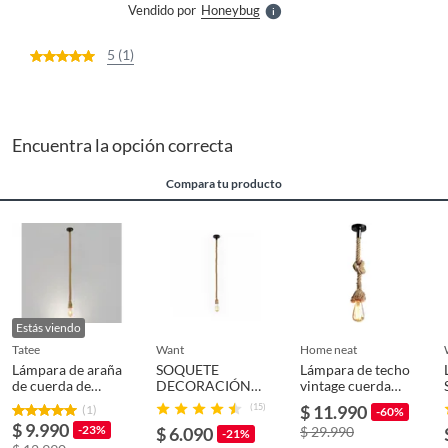
Vendido por
Honeybug
S
5 (1)
Encuentra la opción correcta
Compara tu producto
Estás viendo
tatee
want
home neat
Lámpara de araña
SOQUETE
Lámpara de techo
de cuerda de
DECORACIÓN
vintage cuerda
cáñamo Cabezal
E27
cáñamo lámpara
(15)
$ 11.990
(1)
-60%
único 2 metros
colgante industrial
$ 9.990
-23%
$ 6.090
$ 29.990
-21%