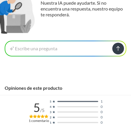
Nuestra IA puede ayudarte. Si no
encuentra una respuesta, nuestro equipo
te responderá.
Escribe una pregunta
Opiniones de este producto
1
5
5
0
4
/5
0
3
0
2
1
comentario
0
1