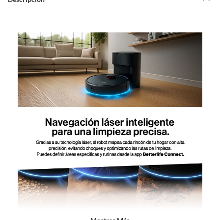
Debe estar en perfecto estado, con todas sus etiquetas, sellos intactos y
sin uso, tal como te lo entregamos. Ten en cuenta que lo debes haber
comprado por internet y que hay ciertas categorías que no tienen este
derecho:
Productos que, por su naturaleza, no puedan ser devueltos,
puedan deteriorarse o caducar con rapidez.
Confeccionados a la medida.
De uso personal.
En sodimac.cl te damos
30 días desde que recibes el producto
. Debe
estar en perfecto estado, con todas sus etiquetas y sin uso, tal como te lo
entregamos.
Productos digitales que se entregan a través de una descarga
electrónica, por ejemplo, cupones de experiencia o programas
para el computador.
Productos a pedido o confeccionados a medida.
Productos que han sido informados como imperfectos, usados,
reparados, abiertos, de segunda selección, remanufacturados o
con alguna deficiencia, que sean comprados en esa condición a
un precio reducido.