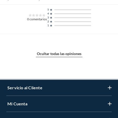
Su sistema dual optimiza cada pasada para un hogar
impecable.
5
4
3
0
comentarios
2
1
Ocultar todas las opiniones
Servicio al Cliente
Mi Cuenta
Contáctanos
Medios de Pago