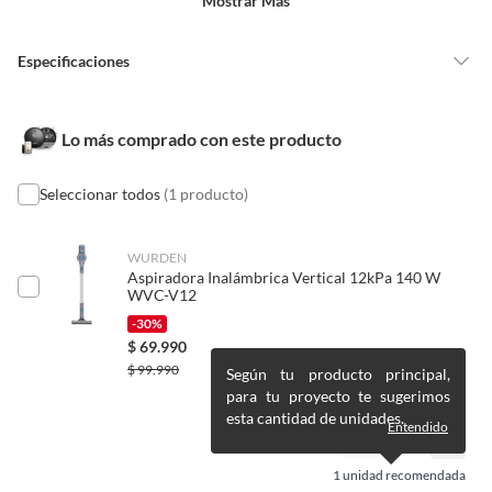
Mostrar Más
Alimentos, bebidas, medicamentos, suplementos alimenticios,
vitaminas, entre otros análogos.
Especificaciones
Pinturas de un color a solicitud.
Plantas.
De uso personal.
Garantía
2 años
Lo más comprado con este producto
Seleccionar todos
(1 producto)
Condicion del
Nuevo
producto
WURDEN
Aspiradora Inalámbrica Vertical 12kPa 140 W
Detalle de la
Nuevo
WVC-V12
Condición
-30%
$
69.990
$
99.990
Según tu producto principal,
Cantidad de paquetes
1
para tu proyecto te sugerimos
esta cantidad de unidades.
Entendido
Conectividad de
App
aspiradoras
1
unidad recomendada