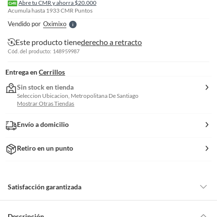
l
Abre tu CMR y ahorra $20.000
l
Acumula hasta
1933
CMR Puntos
e
Vendido por
Oximixo
S
Este producto tiene
derecho a retracto
Cód. del producto: 148959987
Entrega en
Cerrillos
Sin stock en tienda
Seleccion Ubicacion, Metropolitana De Santiago
Mostrar Otras Tiendas
Envío a domicilio
Retiro en un punto
Satisfacción garantizada
Por ley, tienes hasta
10 días para devolver un producto
si te arrepientes
de la compra.
Descripción