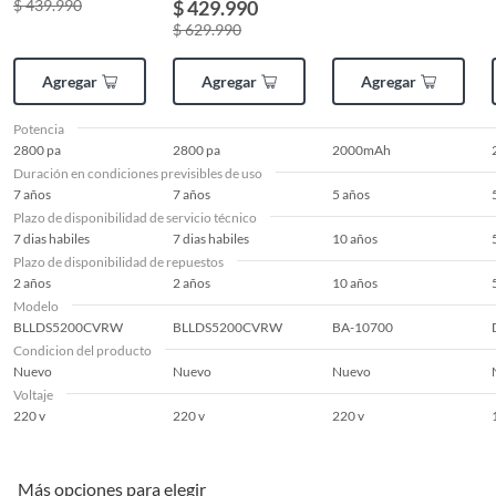
$ 439.990
$ 429.990
$ 629.990
Capacidad
500 cc
Agregar
Agregar
Agregar
Largo
25 cm
Potencia
2800 pa
2800 pa
2000mAh
Duración en condiciones previsibles de uso
Duración en
7 años
7 años
7 años
5 años
condiciones
Plazo de disponibilidad de servicio técnico
previsibles de uso
7 dias habiles
7 dias habiles
10 años
Plazo de disponibilidad de repuestos
2 años
2 años
10 años
Plazo de
2 años
Modelo
disponibilidad de
BLLDS5200CVRW
BLLDS5200CVRW
BA-10700
repuestos
Condicion del producto
Nuevo
Nuevo
Nuevo
Voltaje
Plazo de
7 dias habiles
220 v
220 v
220 v
disponibilidad de
servicio técnico
Más opciones para elegir