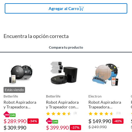
Agregar al Carro
Eficiencia energética
A
Función mopa
Sí
Encuentra la opción correcta
Compara tu producto
Niveles de potencia
1
Potencia
2800 pa
Voltaje
220 v
Estás viendo
betterlife
betterlife
electron
Robot Aspiradora
Robot Aspiradora
Robot Aspiradora
Alto
10 cm
y Trapeadora
y Trapeador con
Trapeadora
BLLDS5200
Base Colectora + 3
Electron BA10700
(3)
(11)
Bolsas de Polvo
WIFI
$ 289.990
$ 149.990
-34%
-40%
Ancho
32 cm
$ 309.990
$ 399.990
$ 249.990
-37%