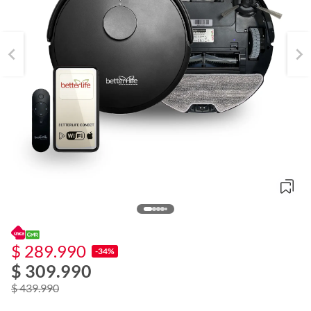
$ 289.990
o
-34%
f
$ 309.990
n
I
$ 439.990
r
e