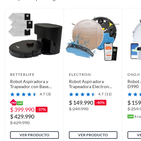
Requiere Serial
No
Number
Modelo
BLLDS5200CVRW
País de origen
China
BETTERLIFE
ELECTRON
OSOJI
Incluye
1 Robot Trapeador
Robot Aspiradora y
Robot Aspiradora
Robot 
Trapeador con Base
Trapeadora Electron
D990
Colectora + 3 Bolsas de
BA10700 WIFI
4.7
(3)
4.7
(11)
Detalle de la garantía
2 años
Polvo
$ 149.990
$ 159
-40%
$ 399.990
$ 249.990
$ 259.
-37%
$ 429.990
6
cu
$ 629.990
VER PRODUCTO
VER PRODUCTO
V