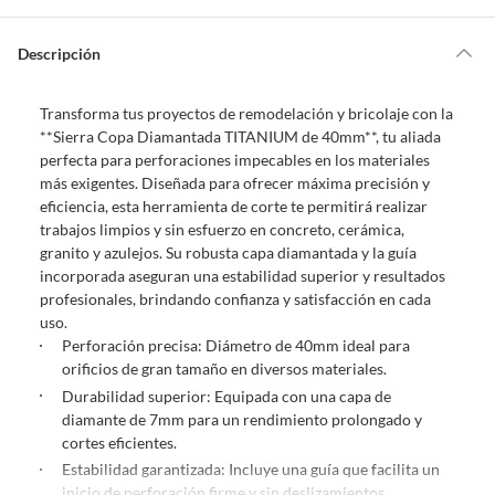
m
o
s
Por ley, tienes hasta
10 días para devolver un producto
si te arrepientes
?
de la compra.
Descripción
Debe estar en perfecto estado, con todas sus etiquetas, sellos intactos y
sin uso, tal como te lo entregamos. Ten en cuenta que lo debes haber
Transforma tus proyectos de remodelación y bricolaje con la
comprado por internet y que hay ciertas categorías que no tienen este
**Sierra Copa Diamantada TITANIUM de 40mm**, tu aliada
derecho:
perfecta para perforaciones impecables en los materiales
Productos que, por su naturaleza, no puedan ser devueltos,
más exigentes. Diseñada para ofrecer máxima precisión y
puedan deteriorarse o caducar con rapidez.
eficiencia, esta herramienta de corte te permitirá realizar
Confeccionados a la medida.
trabajos limpios y sin esfuerzo en concreto, cerámica,
De uso personal.
granito y azulejos. Su robusta capa diamantada y la guía
incorporada aseguran una estabilidad superior y resultados
En sodimac.cl te damos
30 días desde que recibes el producto
. Debe
profesionales, brindando confianza y satisfacción en cada
estar en perfecto estado, con todas sus etiquetas y sin uso, tal como te lo
uso.
entregamos.
Perforación precisa: Diámetro de 40mm ideal para
Productos digitales que se entregan a través de una descarga
orificios de gran tamaño en diversos materiales.
electrónica, por ejemplo, cupones de experiencia o programas
Durabilidad superior: Equipada con una capa de
para el computador.
diamante de 7mm para un rendimiento prolongado y
Productos a pedido o confeccionados a medida.
cortes eficientes.
Productos que han sido informados como imperfectos, usados,
Estabilidad garantizada: Incluye una guía que facilita un
reparados, abiertos, de segunda selección, remanufacturados o
inicio de perforación firme y sin deslizamientos.