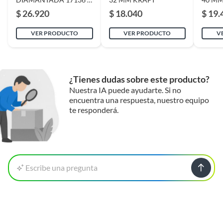
Productos en combo
No
TRUPER SIN ROSCA
$ 26.920
$ 18.040
$ 19.
VER PRODUCTO
VER PRODUCTO
V
Plazo de
99
disponibilidad de
servicio técnico
¿Tienes dudas sobre este producto?
Plazo de
99
Nuestra IA puede ayudarte. Si no
disponibilidad de
encuentra una respuesta, nuestro equipo
te responderá.
repuestos
Tipo de herramienta
Eléctrica
Escribe una pregunta
Duración en
99
condiciones
previsibles de uso