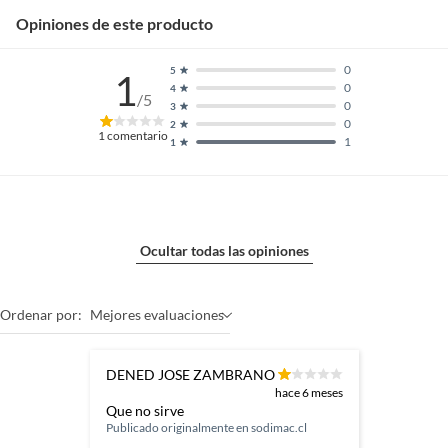
Clasificación
Herramienta de corte
Opiniones de este producto
herramienta
0
5
1
Alimentación
Eléctrica
0
4
/5
0
3
0
2
1
comentario
1
1
Cuenta con bloqueo
Sí
de seguridad
Potencia del motor
1
Ocultar todas las opiniones
Tipo de sierra
De punta
Ordenar por:
Mejores evaluaciones
Tipo de trabajo
Amateur
DENED JOSE ZAMBRANO
hace 6 meses
Que no sirve
Largo
170
Publicado originalmente en
sodimac.cl