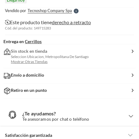
l
e
Vendido por
Tecnoshop Company Spa
S
Este producto tiene
derecho a retracto
Cód. del producto: 149715283
Entrega en
Cerrillos
Sin stock en tienda
Seleccion Ubicacion, Metropolitana De Santiago
Mostrar Otras Tiendas
Envío a domicilio
Retiro en un punto
¿Te ayudamos?
¿
T
Te asesoramos por chat o teléfono
e
a
y
u
d
Satisfacción garantizada
a