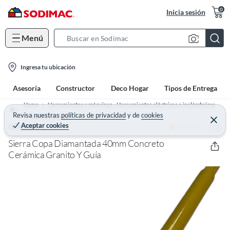
0
Inicia sesión
Menú
S
e
l
a
Ingresa tu ubicación
o
r
Asesoría
Constructor
Deco Hogar
Tipos de Entrega
c
c
a
h
Home
Herramientas y máquinas - Herramientas eléctricas e inalámbricas
t
Revisa nuestras
políticas de privacidad
y
de
cookies
B
Sierra Eléctrica
C
Aceptar cookies
1 (1)
e
GENERICO
i
a
r
o
r
r
Sierra Copa Diamantada 40mm Concreto
a
n
Cerámica Granito Y Guía
r
-
i
c
o
n