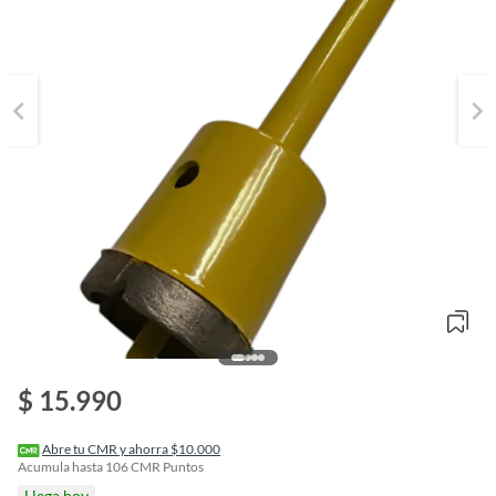
o
$ 15.990
f
n
I
r
Abre tu CMR y ahorra $10.000
e
Acumula hasta
106
CMR Puntos
l
Llega hoy