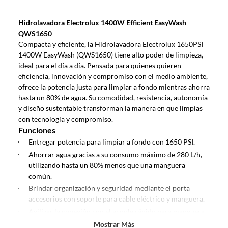
Debe estar en perfecto estado, con todas sus etiquetas, sellos intactos y
sin uso, tal como te lo entregamos. Ten en cuenta que lo debes haber
Hidrolavadora Electrolux 1400W Efficient EasyWash
comprado por internet y que hay ciertas categorías que no tienen este
QWS1650
derecho:
Compacta y eficiente, la Hidrolavadora Electrolux 1650PSI
Productos que, por su naturaleza, no puedan ser devueltos,
1400W EasyWash (QWS1650) tiene alto poder de limpieza,
puedan deteriorarse o caducar con rapidez.
ideal para el día a día. Pensada para quienes quieren
Confeccionados a la medida.
eficiencia, innovación y compromiso con el medio ambiente,
De uso personal.
ofrece la potencia justa para limpiar a fondo mientras ahorra
hasta un 80% de agua. Su comodidad, resistencia, autonomía
En sodimac.cl te damos
30 días desde que recibes el producto
. Debe
y diseño sustentable transforman la manera en que limpias
estar en perfecto estado, con todas sus etiquetas y sin uso, tal como te lo
con tecnología y compromiso.
entregamos.
Funciones
Productos digitales que se entregan a través de una descarga
Entregar potencia para limpiar a fondo con 1650 PSI.
electrónica, por ejemplo, cupones de experiencia o programas
Ahorrar agua gracias a su consumo máximo de 280 L/h,
para el computador.
utilizando hasta un 80% menos que una manguera
Productos a pedido o confeccionados a medida.
común.
Productos que han sido informados como imperfectos, usados,
Brindar organización y seguridad mediante el porta
reparados, abiertos, de segunda selección, remanufacturados o
accesorios con soporte para cable eléctrico y manguera.
con alguna deficiencia, que sean comprados en esa condición a
Agilizar la conexión con el acople rápido para manguera
un precio reducido.
de jardín, con un simple clic.
Mostrar Más