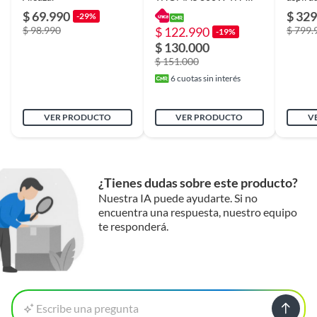
20DM 20LITROS
masco
$ 69.990
$ 329
1400 W de potencia
: motor eficiente y de alta
-29%
Open 
Presión máxima
1650 PSI
$ 98.990
$ 122.990
$ 799.
durabilidad.
-19%
$ 130.000
$ 151.000
Potencia
1400W
6
cuotas sin interés
Peso del producto
3,95
VER PRODUCTO
VER PRODUCTO
V
¿Tienes dudas sobre este producto?
Nuestra IA puede ayudarte. Si no
encuentra una respuesta, nuestro equipo
te responderá.
Escribe una pregunta