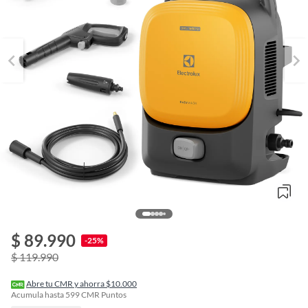
$ 89.990
o
-25%
f
$ 119.990
n
I
r
Abre tu CMR y ahorra $10.000
e
Acumula hasta
599
CMR Puntos
l