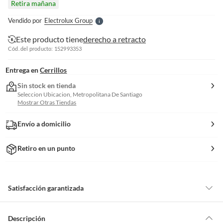
Retira mañana
l
e
Vendido por
Electrolux Group
S
Este producto tiene
derecho a retracto
Cód. del producto: 152993353
Entrega en
Cerrillos
Sin stock en tienda
Seleccion Ubicacion, Metropolitana De Santiago
Mostrar Otras Tiendas
Envío a domicilio
Retiro en un punto
Satisfacción garantizada
Por ley, tienes hasta
10 días para devolver un producto
si te arrepientes
de la compra.
Descripción