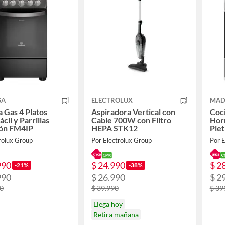
SA
ELECTROLUX
MAD
a Gas 4 Platos
Aspiradora Vertical con
Coci
cil y Parrillas
Cable 700W con Filtro
Horn
ón FM4IP
HEPA STK12
Ple
rolux Group
Por Electrolux Group
Por E
990
$ 24.990
$ 2
-21%
-38%
990
$ 26.990
$ 2
90
$ 39.990
$ 39
Llega hoy
Retira mañana