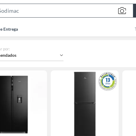
Search
Bar
de Entrega
r por
:
endados