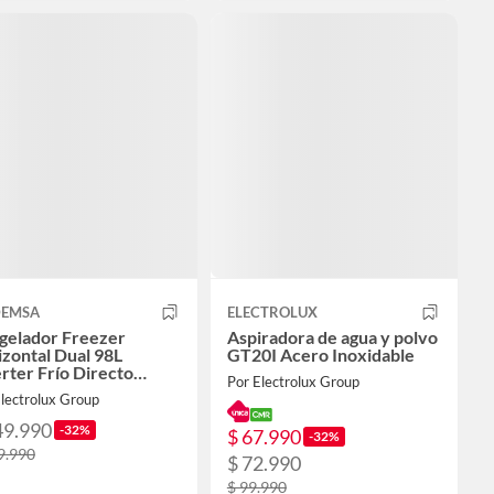
EMSA
ELECTROLUX
gelador Freezer
Aspiradora de agua y polvo
zontal Dual 98L
GT20I Acero Inoxidable
rter Frío Directo
Por Electrolux Group
0DI
lectrolux Group
49.990
-32%
$ 67.990
-32%
9.990
$ 72.990
$ 99.990