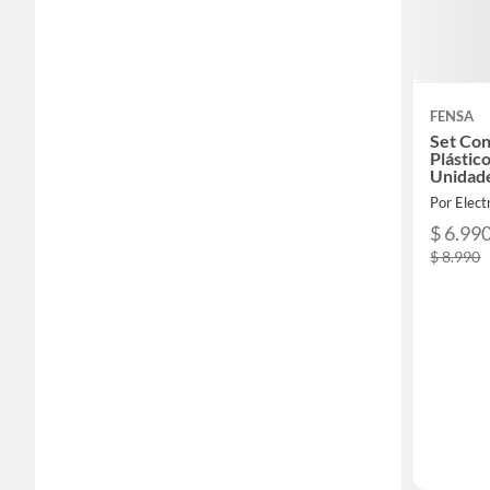
FENSA
Set Co
Plástic
Unidad
Por Elect
$ 6.99
$ 8.990