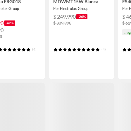
ica ERG018
MDWMT15W Blanca
ES4
rolux Group
Por Electrolux Group
Por E
$ 249.990
$ 4
-26%
90
$ 339.990
$ 61
-42%
90
Lle
90
(4)
(4)