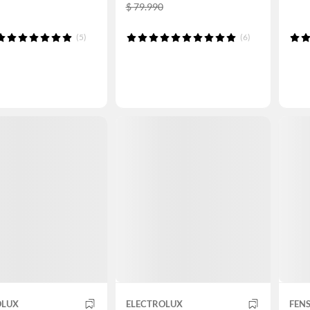
$ 79.990
(5)
(6)
OLUX
ELECTROLUX
FEN