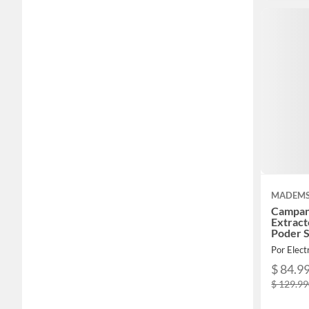
MADEM
Campan
Extrac
Poder 
Por Elect
$ 84.9
$ 129.9