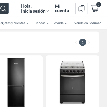
0
Hola
,
Mi
cuenta
Inicia sesión
Tarjetas y cuentas
Tiendas
Ayuda
Vende en Sodimac
1