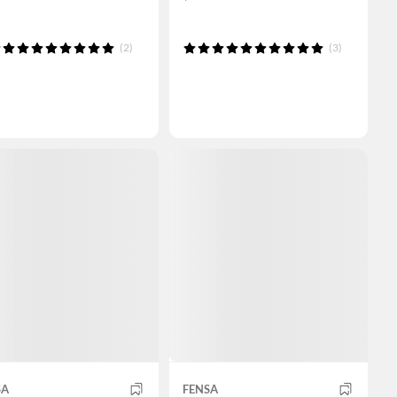
(2)
(3)
SA
FENSA