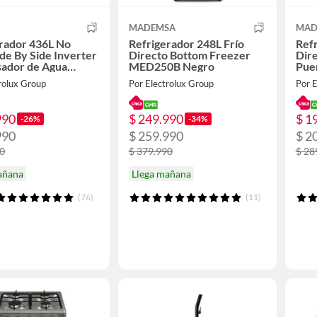
MADEMSA
MAD
rador 436L No
Refrigerador 248L Frío
Refr
ide By Side Inverter
Directo Bottom Freezer
Dir
sador de Agua
MED250B Negro
Pue
B Negro
MED
rolux Group
Por Electrolux Group
Por E
990
$ 249.990
$ 1
-26%
-34%
990
$ 259.990
$ 2
90
$ 379.990
$ 28
añana
Llega mañana
(76)
(11)