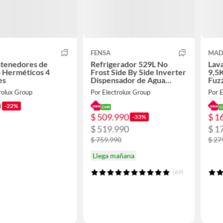
FENSA
MAD
ntenedores de
Refrigerador 529L No
Lav
o Herméticos 4
Frost Side By Side Inverter
9,5
es
Dispensador de Agua
Fuz
SFX530B Negro
Gris
rolux Group
Por Electrolux Group
Por E
0
-22%
$ 509.990
$ 1
-33%
$ 519.990
$ 1
$ 759.990
$ 27
Llega mañana
(69)