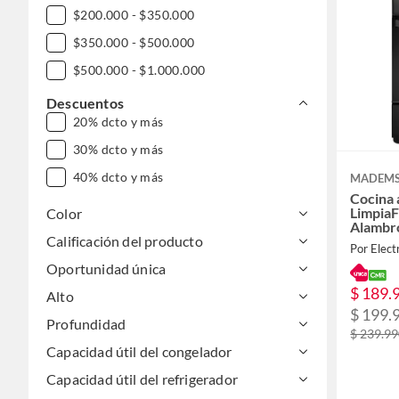
$200.000 - $350.000
$350.000 - $500.000
$500.000 - $1.000.000
Descuentos
20% dcto y más
30% dcto y más
40% dcto y más
MADEM
Cocina 
LimpiaFá
Color
Alambr
Calificación del producto
Por Elect
Oportunidad única
$ 189.
Alto
$ 199.
Profundidad
$ 239.9
Capacidad útil del congelador
Capacidad útil del refrigerador