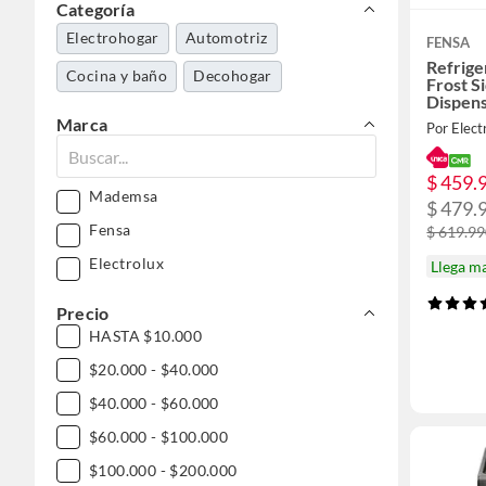
Categoría
Electrohogar
Automotriz
FENSA
Refrige
Cocina y baño
Decohogar
Frost S
Dispen
SFX440
Marca
Por Elect
$ 459.
Mademsa
$ 479.
Fensa
$ 619.9
Electrolux
Llega m
Precio
HASTA $10.000
$20.000 - $40.000
$40.000 - $60.000
$60.000 - $100.000
$100.000 - $200.000