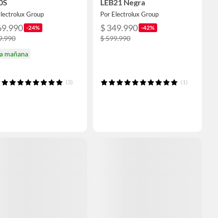
0S
LEB21 Negra
lectrolux Group
Por Electrolux Group
69.990
$ 349.990
-24%
-42%
9.990
$ 599.990
ga mañana
(3)
(1)