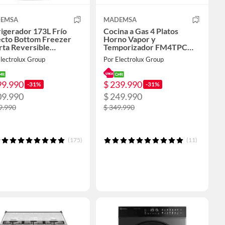
EMSA
MADEMSA
igerador 173L Frío
Cocina a Gas 4 Platos
ecto Bottom Freezer
Horno Vapor y
rta Reversible
Temporizador FM4TPC
165B Negro.
Negra
lectrolux Group
Por Electrolux Group
99.990
$ 239.990
-31%
-31%
09.990
$ 249.990
9.990
$ 349.990
(175)
(11)