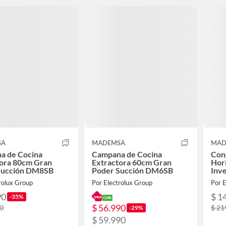
SA
MADEMSA
MAD
a de Cocina
Campana de Cocina
Con
tora 80cm Gran
Extractora 60cm Gran
Hori
Succión DM8SB
Poder Succión DM6SB
Inve
M10
rolux Group
Por Electrolux Group
Por E
90
$ 1
-35%
$ 56.990
90
$ 21
-29%
$ 59.990