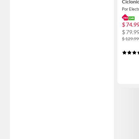
Ciclon
Por Elect
$ 74.9
$ 79.9
$ 129.9