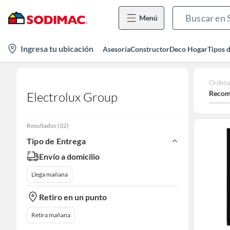
Menú
location-
Ingresa tu ubicación
Asesoría
Constructor
Deco Hogar
Tipos 
icon
Ordena
Recom
Electrolux Group
Resultados
(
32
)
Tipo de Entrega
Envío a domicilio
Llega mañana
Retiro en un punto
Retira mañana