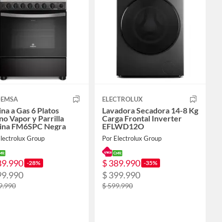
EMSA
ELECTROLUX
na a Gas 6 Platos
Lavadora Secadora 14-8 Kg
o Vapor y Parrilla
Carga Frontal Inverter
tina FM6SPC Negra
EFLWD12O
lectrolux Group
Por Electrolux Group
89.990
$ 389.990
-28%
-35%
99.990
$ 399.990
9.990
$ 599.990