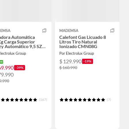
EMSA
MADEMSA
adora Automática
Calefont Gas Licuado 8
Kg Carga Superior
Litros Tiro Natural
zy Automático 9,5 SZG
Ionizado CMN08G
lectrolux Group
Por Electrolux Group
$ 129.990
-19%
69.990
$ 160.990
-39%
79.990
9.990
(167)
(7)