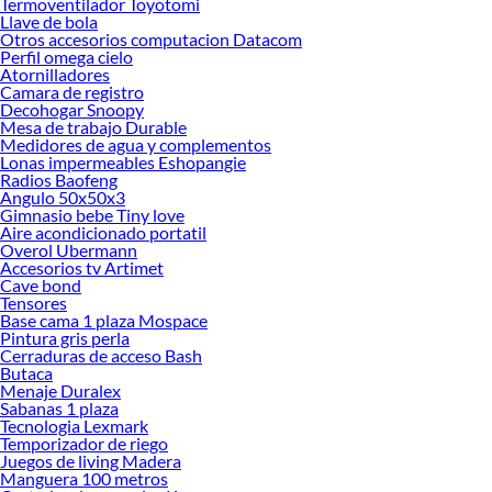
Termoventilador Toyotomi
renovación de espacios. ¡Visítanos y descubre todo lo que tenemos para
Llave de bola
ofrecerte!
Otros accesorios computacion Datacom
Perfil omega cielo
Encuentra una amplia variedad de productos de Preparación y reparación
Atornilladores
superficies en Sodimac. Encuentra todo lo necesario para tus proyectos de
Camara de registro
Decohogar Snoopy
renovación y decoración. ¡Visítanos y haz tus ideas realidad!
Mesa de trabajo Durable
Medidores de agua y complementos
Lonas impermeables Eshopangie
Radios Baofeng
Angulo 50x50x3
Gimnasio bebe Tiny love
Aire acondicionado portatil
Overol Ubermann
Accesorios tv Artimet
Cave bond
Tensores
Base cama 1 plaza Mospace
Pintura gris perla
Cerraduras de acceso Bash
Butaca
Menaje Duralex
Sabanas 1 plaza
Tecnologia Lexmark
Temporizador de riego
Juegos de living Madera
Manguera 100 metros