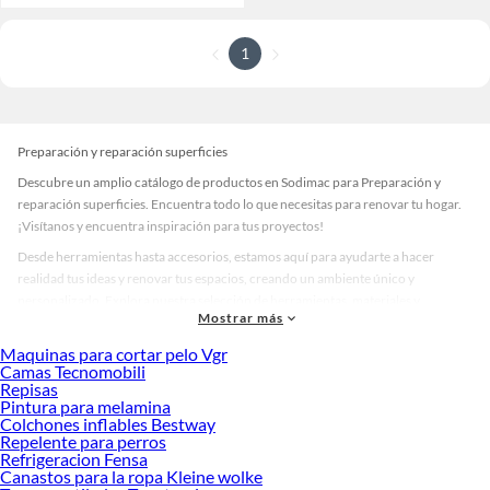
1
Preparación y reparación superficies
Descubre un amplio catálogo de productos en Sodimac para Preparación y
reparación superficies. Encuentra todo lo que necesitas para renovar tu hogar.
¡Visítanos y encuentra inspiración para tus proyectos!
Desde herramientas hasta accesorios, estamos aquí para ayudarte a hacer
realidad tus ideas y renovar tus espacios, creando un ambiente único y
personalizado. Explora nuestra selección de herramientas, materiales y
Mostrar más
accesorios de calidad que te ayudarán a crear un espacio más tú.
Maquinas para cortar pelo Vgr
Desde remodelaciones hasta proyectos de decoración, estamos aquí para hacer
Camas Tecnomobili
tus ideas realidad. ¡Visítanos y encuentra todo lo que tenemos para ofrecerte en
Repisas
Preparación y reparación superficies!
Pintura para melamina
Colchones inflables Bestway
Explora la variedad de productos de Preparación y reparación
Repelente para perros
superficies en Sodimac
Refrigeracion Fensa
Canastos para la ropa Kleine wolke
Herramientas, materiales y accesorios de calidad para tus proyectos y