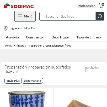
0
Inicia sesión
Menú
Search
Bar
location-
Ingresa tu ubicación
icon
Asesoría
Constructor
Deco Hogar
Tipos de Entrega
Home
Pinturas - Preparación y reparación superficies
Preparación y reparación superficies -
Resultados
dideval
(
3
)
Envio Plus
Llega mañana