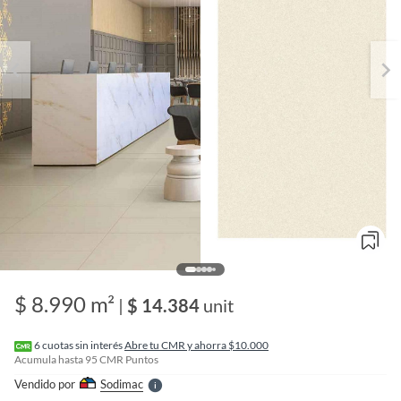
o
f
n
$ 8.990 m²
I
|
$ 14.384
unit
r
e
l
6
cuotas sin interés
Abre tu CMR y ahorra $10.000
l
Acumula hasta
95
CMR Puntos
e
Vendido por
Sodimac
S