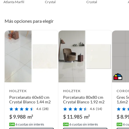
Atlanta Marfil
Crystal
Crystal
Más opciones para elegir
HOLZTEK
HOLZTEK
CORO
Porcelanato 60x60 cm
Porcelanato 80x80 cm
Gres 56
Crystal Blanco 1.44 m2
Crystal Blanco 1.92 m2
1,6m2
4.6
(28)
4.6
(14)
$ 9.988
m²
$ 11.985
m²
$ 8.9
6
cuotas sin interés
6
cuotas sin interés
6
cu