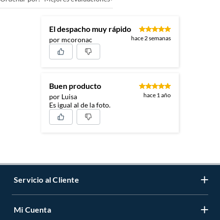
El despacho muy rápido
hace 2 semanas
por mcoronac
Buen producto
hace 1 año
por Luisa
Es igual al de la foto.
Servicio al Cliente
Mi Cuenta
Contáctanos