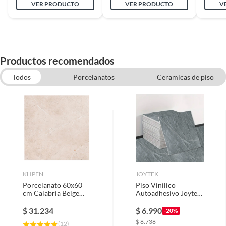
VER PRODUCTO
VER PRODUCTO
V
Productos recomendados
Todos
Porcelanatos
Ceramicas de piso
Pisos y revestimientos
KLIPEN
JOYTEK
Porcelanato 60x60
Piso Vinílico
cm Calabria Beige
Autoadhesivo Joytek
1.44 m2
Gris Mármol 1
Unidad de 60x60 cm -
$
31.234
$
6.990
-20%
15 mm.
$
8.738
(
12
)