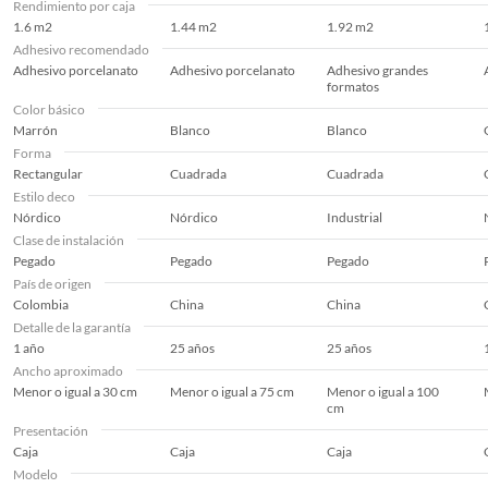
Rendimiento por caja
1.6 m2
1.44 m2
1.92 m2
Ancho
28.3 cm
Adhesivo recomendado
Adhesivo porcelanato
Adhesivo porcelanato
Adhesivo grandes
formatos
Peso del producto
29.44 kg
Color básico
Marrón
Blanco
Blanco
Forma
Rectangular
Cuadrada
Cuadrada
Estilo deco
Nórdico
Nórdico
Industrial
Clase de instalación
Pegado
Pegado
Pegado
País de origen
Colombia
China
China
Detalle de la garantía
1 año
25 años
25 años
Ancho aproximado
Menor o igual a 30 cm
Menor o igual a 75 cm
Menor o igual a 100
cm
Presentación
Caja
Caja
Caja
Modelo