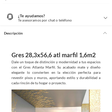
¿Te ayudamos?
¿
T
Te asesoramos por chat o teléfono
e
a
y
u
d
Descripción
a
m
o
s
?
Gres 28,3x56,6 atl marfil 1,6m2
Dale un toque de distinción y modernidad a tus espacios
con el Gres Atlanta Marfil. Su acabado mate y diseño
elegante lo convierten en la elección perfecta para
revestir pisos y muros, aportando estilo y durabilidad a
cada rincón de tu hogar o proyecto.