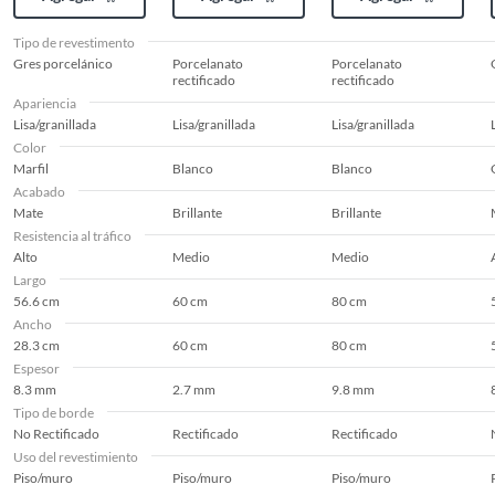
Largo
56.6 cm
Tipo de revestimento
Gres porcelánico
Porcelanato
Porcelanato
rectificado
rectificado
Resistencia al tráfico
Alto
Apariencia
Lisa/granillada
Lisa/granillada
Lisa/granillada
Color
Estilo deco
Nórdico
Marfil
Blanco
Blanco
Acabado
Mate
Brillante
Brillante
Color
Marfil
Resistencia al tráfico
Alto
Medio
Medio
Largo
Rendimiento por caja
1.6 m2
56.6 cm
60 cm
80 cm
Ancho
28.3 cm
60 cm
80 cm
Resistencia al
PEI IV (Tránsito alto)
Espesor
8.3 mm
desgaste
2.7 mm
9.8 mm
Tipo de borde
No Rectificado
Rectificado
Rectificado
Uso del revestimiento
Textura de superficie
Lisa
Piso/muro
Piso/muro
Piso/muro