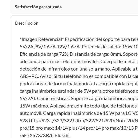
Satisfacción garantizada
Por ley, tienes hasta
10 días para devolver un producto
si
Descripción
Debe estar en perfecto estado, con todas sus etiquetas, sell
en cuenta que lo debes haber comprado por internet y que 
*Imagen Referencial* Especificación del soporte para te
Productos que, por su naturaleza, no puedan ser devueltos, pu
5V/2A, 9V/1.67A.12V/1.67A. Potencia de salida: 15W.1
Confeccionados a la medida.
Eficiencia de carga 72% Distancia de carga: 8mm. Soport
De uso personal.
adecuado para más teléfonos móviles. Cuerpo de metal fi
detección de infrarrojos con una sola mano. Aplicable a 
En sodimac.cl te damos
30 días desde que recibes el prod
ABS+PC. Aviso: Si tu teléfono no es compatible con la c
etiquetas y sin uso, tal como te lo entregamos.
podrá cargar de forma inalámbrica. La carga rápida req
Productos digitales que se entregan a través de una desc
carga inalámbrica estándar de 5W para otros teléfonos c
programas para el computador.
5V/2A). Características: Soporte carga inalámbrica. Sop
Productos a pedido o confeccionados a medida.
15W máximo. Aplicación: admite todo tipo de teléfonos q
Productos que han sido informados como imperfectos, 
automóvil. Carga rápida inalámbrica de 15 W para L
remanufacturados o con alguna deficiencia, que sean comprado
S23 Ultra/S23+/S23/S22 Ultra/S22/S21/S20/Note 20/No
Alimentos, bebidas, medicamentos, suplementos alimenticios, v
pro/15 pro max; 14/14 plus/14 pro/14 pro max/13/13 
Pinturas de un color a solicitud.
/SE /XS /X/XR/8 Plus/8.