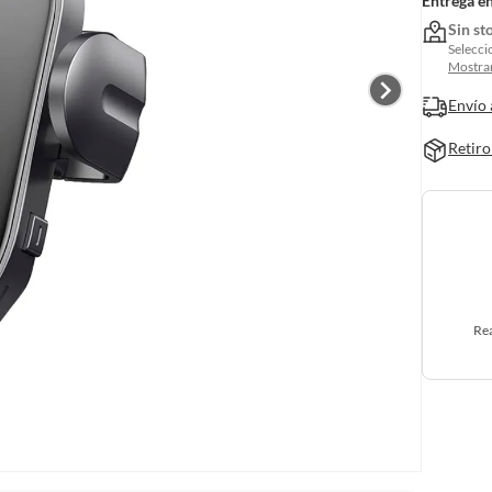
Entrega e
Sin st
Selecci
Mostrar
Envío 
Retiro
Rea