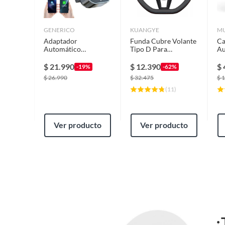
GENERICO
KUANGYE
M
Adaptador
Funda Cubre Volante
Ca
Automático
Tipo D Para
Au
Inalámbrico Para
Vwnissan
St
Carplay/Android 2en
Ne
$
21.990
$
12.390
$
-19%
-62%
1
$
26.990
$
32.475
$
1
(
11
)
Ver producto
Ver producto
¿