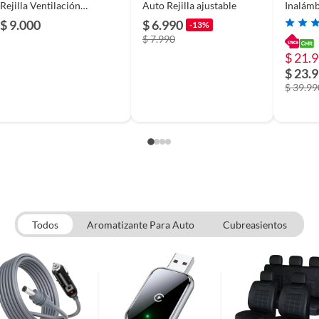
Rejilla Ventilación
Auto Rejilla ajustable
Inalám
Ajustable
para au
$ 9.000
$ 6.990
-13%
15W
$ 7.990
$ 21.
$ 23.
$ 39.99
Todos
Aromatizante Para Auto
Cubreasientos