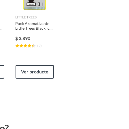
LITTLE TREES
Pack Aromatizante
Little Trees Black Ice
Auto Hogar 3
Unidades
$
3.890
(
12
)
Ver producto
to?