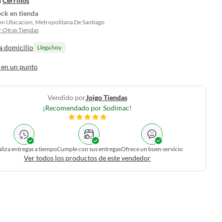
n
Cerrillos
ock en tienda
on Ubicacion, Metropolitana De Santiago
 Otras Tiendas
a domicilio
Llega hoy
 en un punto
Vendido por
Joigo Tiendas
¡Recomendado por Sodimac!
liza entregas a tiempo
Cumple con sus entregas
Ofrece un buen servicio
Ver todos los productos de este vendedor