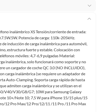
 te arrepientes de la compra.
os intactos y sin uso, tal como te lo entregamos. Ten
hay ciertas categorías que no tienen este derecho:
léfono inalámbrico XS Tensión/corriente de entrada:
edan deteriorarse o caducar con rapidez.
0.7.5W.5W. Potencia de carga: 110k-205kHz.
e de inducción de carga inalámbrica para automóvil,
no, estructura fuerte y estable. Colocación con
teléfonos móviles: 4,7-6,9 pulgadas Material:
ucto
. Debe estar en perfecto estado, con todas sus
arga inalámbrica, solo funcionará como soporte y no
uiere un cargador de coche QC 3.0 (NO INCLUIDO),
arga electrónica, por ejemplo, cupones de experiencia o
on carga inalámbrica (se requiere un adaptador de
orta Auto-Clamping. Soporta carga rápida de hasta
ue admiten carga inalámbrica y se utilizan en el
usados, reparados, abiertos, de segunda selección,
G V50/V40/V30/G8/G7; 10W para Samsung Galaxy
s en esa condición a un precio reducido.
te 10+/Note 10; 7,5 W para iPhone 15/15 plus/15
itaminas, entre otros análogos.
Pro/12 Pro Max/12 Pro/12/11 /11 Pro /11 Pro Max