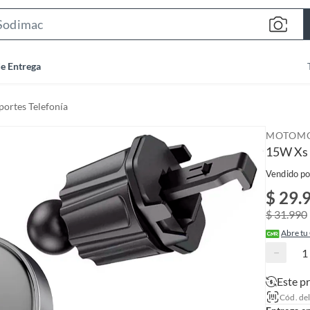
S
e
a
de Entrega
r
c
portes Telefonía
h
B
MOTOM
a
15W Xs
r
Vendido po
$ 29.
$ 31.990
Abre tu
−
Este p
Cód. de