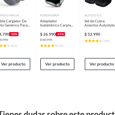
UNDO MAGIA
PUREPOWER
AUTOSTYLE
ble Cargador De
Adaptador
Set de Cubre
to Genérico Para
Inalámbrico Carplay
Asientos Autostyle
arlink Mini 12v
Para iPhone Y
para Automóvil 8
gro
Android Auto
Piezas
4.790
$
26.990
$
52.990
-56%
-41%
0.990
$
45.990
(
188
)
(
6
)
(
25
)
Ver producto
Ver producto
Ver producto
Tienes dudas sobre este produc