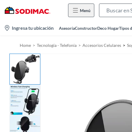
Menú
l
Ingresa tu ubicación
Asesoría
Constructor
Deco Hogar
Tipos 
o
c
Home
Tecnología - Telefonía
Accesorios Celulares
So
a
t
i
o
n
-
i
c
o
n