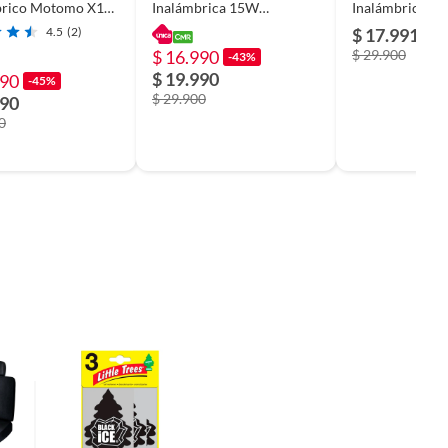
brico Motomo X11
Inalámbrica 15W
Inalámbrica 1
to Fast Charge
Tecmaster TM200543
Tecmaster TM
4.5
(2)
$ 17.991
-4
$ 16.990
$ 29.900
-43%
$ 19.990
990
-45%
$ 29.900
990
0