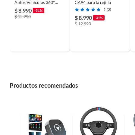
Modelo
Xs
Autos Vehiculos 360°
CA94 para la rejilla
Firme Rejillas
$ 8.990
5
(2)
-31%
$ 12.990
$ 8.990
-31%
Dimensiones
1
$ 12.990
Requiere Serial Number
No
Requiere IMEI
No
Color
Negro
Productos recomendados