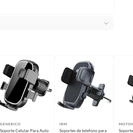
ucto no debe tener daños físicos, el producto no puede
años producidos por mala manipulación, el producto
r devuelto con todas sus piezas y accesorios en buen
GENERICO
IRM
MOTO
Soporte Celular Para Auto
Soportes de telefono para
Soporte