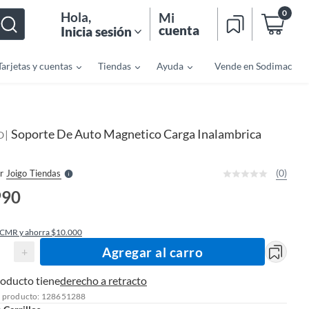
0
Hola
,
Mi
cuenta
Inicia sesión
Tarjetas y cuentas
Tiendas
Ayuda
Vende en Sodimac
o
f
n
I
Soporte De Auto Magnetico Carga Inalambrica
|
r
O
e
l
l
e
(0)
r
Joigo Tiendas
S
990
 CMR y ahorra $10.000
Agregar al carro
+
roducto tiene
derecho a retracto
l producto: 128651288