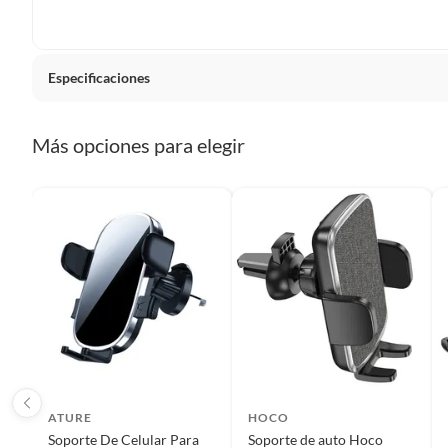
Plantas.
De uso personal.
Especificaciones
Detalle de la garantía
El prod
Más opciones para elegir
tener d
debe se
estado.
Condicion del producto
Nuevo
Detalle de la Condición
Nuevo
Cantidad de paquetes
1
ATURE
HOCO
Soporte De Celular Para
Soporte de auto Hoco