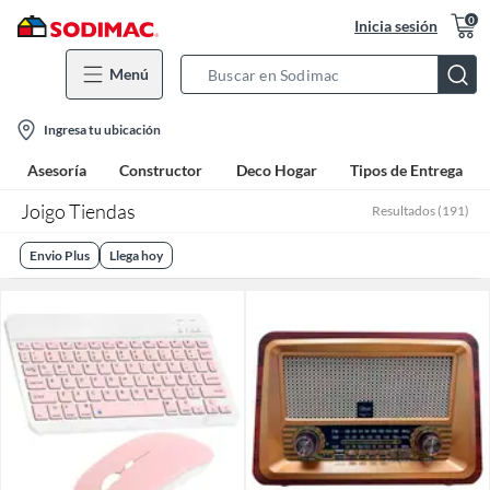
0
Inicia sesión
Menú
Search
Bar
location-
Ingresa tu ubicación
icon
Asesoría
Constructor
Deco Hogar
Tipos de Entrega
Joigo Tiendas
Resultados
(
191
)
Envio Plus
Llega hoy