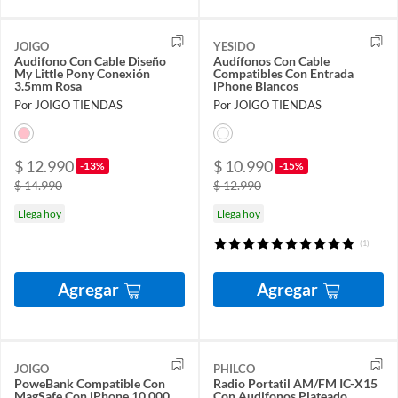
JOIGO
YESIDO
Audifono Con Cable Diseño
Audífonos Con Cable
My Little Pony Conexión
Compatibles Con Entrada
3.5mm Rosa
iPhone Blancos
Por JOIGO TIENDAS
Por JOIGO TIENDAS
$ 12.990
$ 10.990
-13%
-15%
$ 14.990
$ 12.990
Llega hoy
Llega hoy
(1)
Agregar
Agregar
JOIGO
PHILCO
PoweBank Compatible Con
Radio Portatil AM/FM IC-X15
MagSafe Con iPhone 10.000
Con Audifonos Plateado