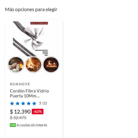
Más opciones para elegir
KUANGYE
Cordón Fibra Vidrio
Puerta 10Mm
Combustion Lenta
5
(1)
$ 12.390
-62%
$ 32.475
6
cuotas sin interés