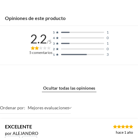
Opiniones de este producto
1
5
2.2
0
4
/5
1
3
0
2
5
comentarios
3
1
Ocultar todas las opiniones
Ordenar por:
Mejores evaluaciones
EXCELENTE
hace 1 año
por ALEJANDRO