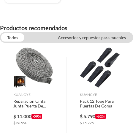
Productos recomendados
Todos
Accesorios y repuestos para muebles
Siliconas
Tope de puerta
Cintas de tela
Fijaciones
Guardapolvos
KUANGYE
KUANGYE
Reparación Cinta
Pack 12 Tope Para
Junta Puerta De
Puertas De Goma
Estufa Sello
Combustión Lenta
$
11.000
$
5.790
-59%
-62%
2m
$
26.990
$
15.225