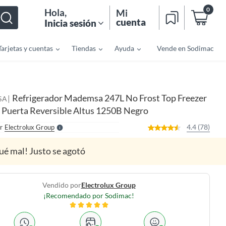
0
Hola
,
Mi
cuenta
Inicia sesión
Tarjetas y cuentas
Tiendas
Ayuda
Vende en Sodimac
o
f
n
I
Refrigerador Mademsa 247L No Frost Top Freezer
|
SA
r
e
r Puerta Reversible Altus 1250B Negro
l
l
e
4.4 (78)
r
Electrolux Group
S
ué mal! Justo se agotó
Vendido por
Electrolux Group
¡Recomendado por Sodimac!