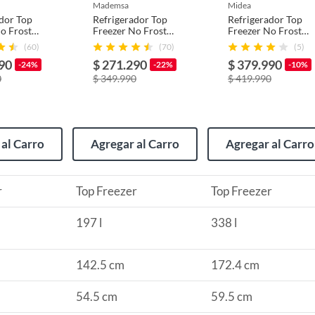
mademsa
midea
dor Top
Refrigerador Top
Refrigerador Top
250 B
o Frost
Freezer No Frost
Freezer No Frost
s Inox
197 Litros Inox
338 Litros Inox
(60)
(70)
(5)
0I
Altus 1200I
MDRT489MTE50I
90
$ 271.290
$ 379.990
N
-24%
-22%
-10%
ros
0
$ 349.990
$ 419.990
s
al Carro
Agregar al Carro
Agregar al Carro
/mes
r
Top Freezer
Top Freezer
197 l
338 l
142.5 cm
172.4 cm
ico
54.5 cm
59.5 cm