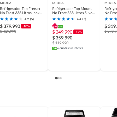
MIDEA
MIDEA
MIDEA
Refrigerador Top Freezer
Refrigerador Top Mount
Refrige
No Frost 338 Litros Inox
No Frost 338 Litros Silver
No Fros
MDRT489MTE50IN
MDRT489MTE50IN Midea
MDRT3
4.2
(5)
4.4
(7)
ezer
$ 379.990
$ 319
-10%
$ 419.990
$ 349.990
$ 379.
-17%
$ 359.990
$ 419.990
6
cuotas sin interés
templado