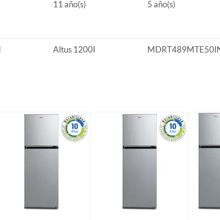
11 año(s)
5 año(s)
r Cooling
I
Altus 1200I
MDRT489MTE50I
ca