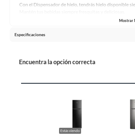
Plantas.
Con el Dispensador de hielo, tendrás hielo disponible sie
De uso personal.
Mantén tus bebidas siempre fresquitas y deliciosas.
Mostrar
La
Iluminación LED
proporciona una mejor visualización 
garantiza un bajo consumo de energía.
Especificaciones
Gracias a su capacidad de
52 litros
, el congelador te ay
País de origen
China
tamaños y en mayor cantidad.
Encuentra la opción correcta
Tranquilidad garantizada con una garantía de
10 años e
Detalle de la garantía
12 mese
eficiencia, estilo y funcionalidad
Condicion del producto
Nuevo
Alimentación
Eléctri
Garantía del proveedor en meses
12
Estás viendo