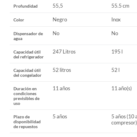
55,5
55.5 cm
Profundidad
Alto
171 cm
Negro
Inox
Color
Ancho
54,5
No
No
Dispensador de
agua
Capacidad total útil
247 Lit
247 Litros
195 l
Capacidad útil
del refrigerador
Color
Negro
52 litros
52 l
Capacidad útil
del congelador
Profundidad
55,5
11 años
11 año(s)
Duración en
condiciones
previsibles de
uso
Eficiencia energética
D
5 años
5 años (10 
Plazo de
disponibilidad
compresor)
Tecnología inverter
Sí
de repuestos