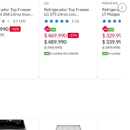
LG
MAIGAS
rador Top Freezer
Refrigerador Top Freezer
Refrigerador N
t 266 Litros Inox
LG 375 Litros con
LT Maigas HD
85MTE50IN
DoorCooling+ VT38MPM
3.7
(25)
5
(1)
.990
-16%
990
$ 469.990
$ 329.990
-37%
-
$ 489.990
$ 339.990
$ 749.990
$ 399.990
6
cuotas sin interés
6
cuotas sin in