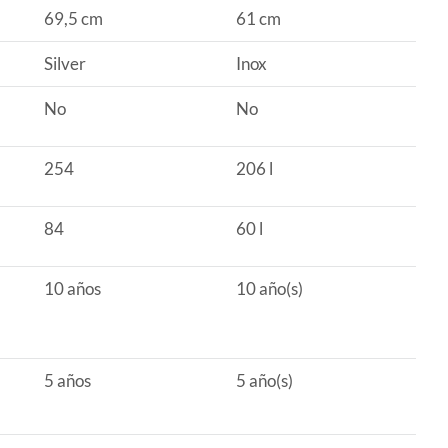
69,5 cm
61 cm
Silver
Inox
No
No
254
206 l
84
60 l
10 años
10 año(s)
5 años
5 año(s)