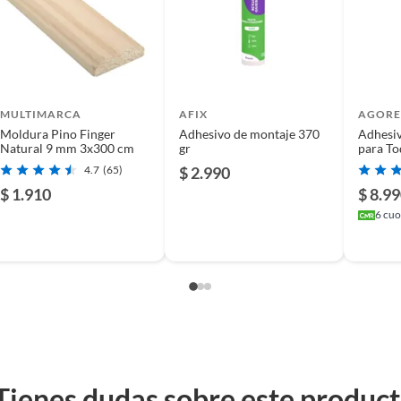
alidad, te asegura durabilidad y un acabado impecable.
 en tus proyectos de decoración, aportando un detalle
 garantiza un estándar de calidad superior.
MULTIMARCA
AFIX
AGORE
Moldura Pino Finger
Adhesivo de montaje 370
Adhesi
Natural 9 mm 3x300 cm
gr
para To
4.7
(65)
$ 2.990
$ 1.910
$ 8.9
6
cuot
Tienes dudas sobre este produc