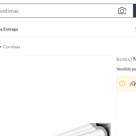
S
e
a
de Entrega
r
c
Cornisas
h
B
M
|
BUSEL
a
Vendido po
r
¡Q