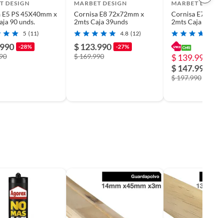
T DESIGN
MARBET DESIGN
MARBET DESI
a E5 PS 45X40mm x
Cornisa E8 72x72mm x
Cornisa E7 Ps
aja 90 unds.
2mts Caja 39unds
2mts Caja 75u
5
(11)
4.8
(12)
.990
$ 123.990
-28%
-27%
990
$ 169.990
$ 139.990
-
$ 147.990
$ 197.990