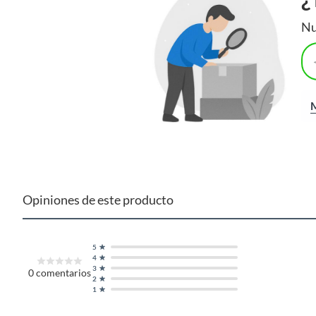
Nu
M
Opiniones de este producto
5
4
3
0
comentarios
2
1