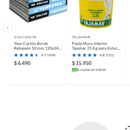
Características
Esta moldura, fabricada con poliestireno extruido de alta c
Con sus dimensiones de 30x30mm, se integra perfectamente
arquitectónico que marca la diferencia. Su procedencia belga
VOLCANITA
TAJAMAR
Yeso Cartón Borde
Pasta Muro Interior
Rebajado 10 mm 120x240
Tajamar 25 Kg para Enlucir
cm
y Nivelar Blanco
4.7
(454)
4.8
(721)
$ 6.490
$ 15.950
6
cuotas sin interés
¿