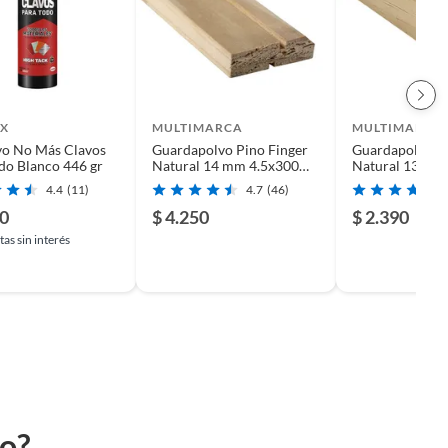
X
MULTIMARCA
MULTIMARCA
vo No Más Clavos
Guardapolvo Pino Finger
Guardapolvo Pi
do Blanco 446 gr
Natural 14 mm 4.5x300
Natural 13 mm
cm
cm
4.4
(11)
4.7
(46)
90
$ 4.250
$ 2.390
as sin interés
to?