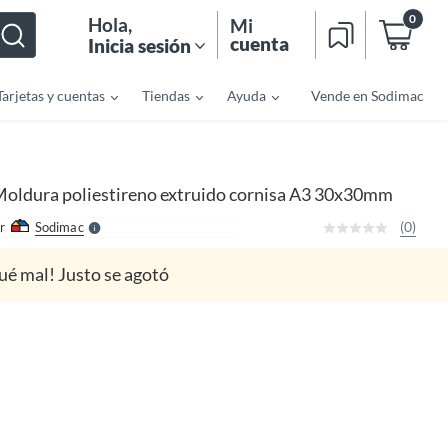
0
Hola
,
Mi
cuenta
Inicia sesión
Tarjetas y cuentas
Tiendas
Ayuda
Vende en Sodimac
o
f
n
I
r
e
oldura poliestireno extruido cornisa A3 30x30mm
l
l
e
(0)
r
Sodimac
S
ué mal! Justo se agotó