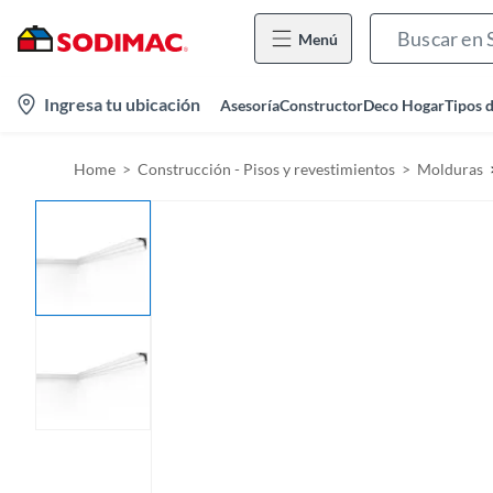
Menú
l
Ingresa tu ubicación
Asesoría
Constructor
Deco Hogar
Tipos 
o
c
Home
Construcción - Pisos y revestimientos
Molduras
a
t
i
o
n
-
i
c
o
n