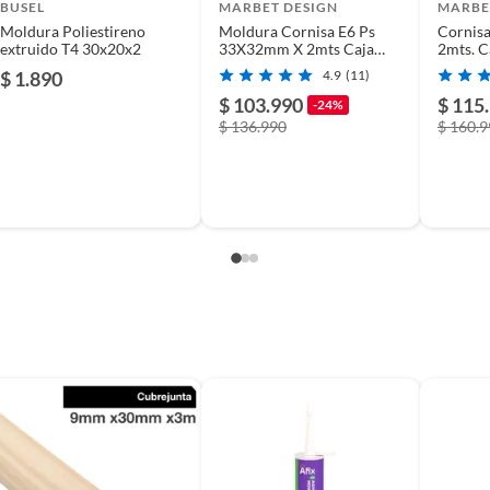
usados, reparados, abiertos, de segunda selección,
BUSEL
MARBET DESIGN
MARBE
s en esa condición a un precio reducido.
Moldura Poliestireno
Moldura Cornisa E6 Ps
Cornis
extruido T4 30x20x2
33X32mm X 2mts Caja
2mts. C
itaminas, entre otros análogos.
110unds
$ 1.890
4.9
(11)
$ 103.990
$ 115
-24%
$ 136.990
$ 160.