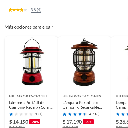
3.8 (9)
Más opciones para elegir
HB IMPORTACIONES
HB IMPORTACIONES
HB IM
Lámpara Portátil de
Lámpara Portátil de
Lámpar
Camping Recarga Solar
Camping Recargable
Campin
USB Multicolor
USBSolar Retro
Parlan
1
(1)
4.7
(6)
$ 14.190
$ 17.190
$ 26.
-20%
-20%
$ 17.790
$ 21.490
$ 33.3