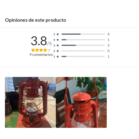
Opiniones de este producto
4
5
3.8
1
4
/5
3
3
0
2
9
comentarios
1
1