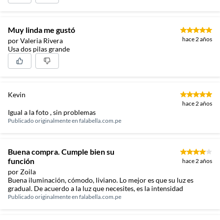
Muy linda me gustó
hace 2 años
por Valeria Rivera
Usa dos pilas grande
Kevin
hace 2 años
Igual a la foto , sin problemas
Publicado originalmente en
falabella.com.pe
Buena compra. Cumple bien su
función
hace 2 años
por Zoila
Buena iluminación, cómodo, liviano. Lo mejor es que su luz es
gradual. De acuerdo a la luz que necesites, es la intensidad
Publicado originalmente en
falabella.com.pe