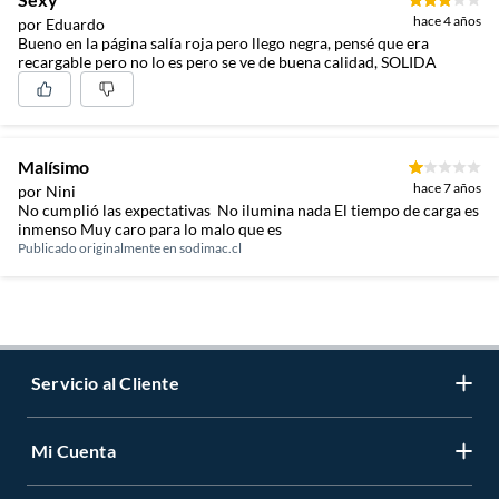
hace 4 años
por Eduardo
Bueno en la página salía roja pero llego negra, pensé que era
recargable pero no lo es pero se ve de buena calidad, SOLIDA
Malísimo
hace 7 años
por Nini
No cumplió las expectativas No ilumina nada El tiempo de carga es
inmenso Muy caro para lo malo que es
Publicado originalmente en
sodimac.cl
Servicio al Cliente
Mi Cuenta
Contáctanos
Medios de Pago