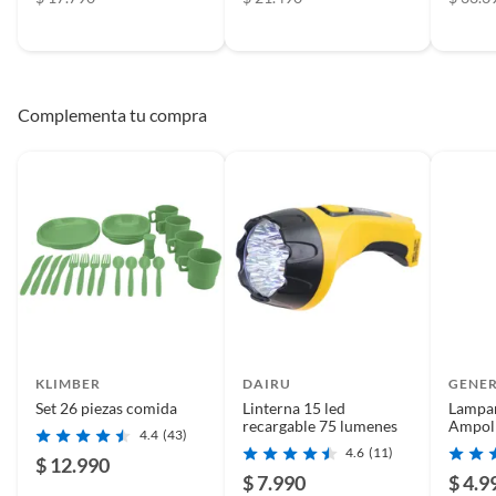
Complementa tu compra
KLIMBER
DAIRU
GENE
Set 26 piezas comida
Linterna 15 led
Lampar
recargable 75 lumenes
Ampoll
4.4
(43)
Recarg
4.6
(11)
$ 12.990
$ 7.990
$ 4.9