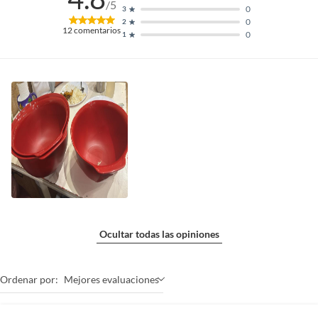
/5
0
3
0
2
12
comentarios
0
1
Ocultar todas las opiniones
Ordenar por:
Mejores evaluaciones