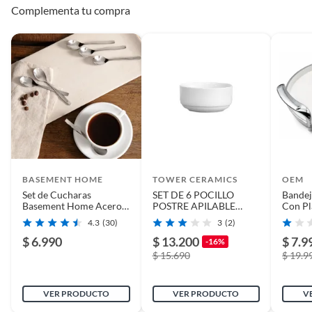
Complementa tu compra
Alimentos, bebidas, medicamentos, suplementos alimenticios,
Color
Rojo
vitaminas, entre otros análogos.
Pinturas de un color a solicitud.
Plantas.
Incluye
3
De uso personal.
Tipo de bandeja
Bowls
Garantía
6 meses
BASEMENT HOME
TOWER CERAMICS
OEM
Set de Cucharas
SET DE 6 POCILLO
Bandej
Basement Home Acero
POSTRE APILABLE
Con Pl
Inoxidable 6 Unidades
PORCELANA 12x6CM
27cm
4.3
(30)
3
(2)
TOWER IMAHE
$ 6.990
$ 13.200
$ 7.9
-16%
$ 15.690
$ 19.9
VER PRODUCTO
VER PRODUCTO
V