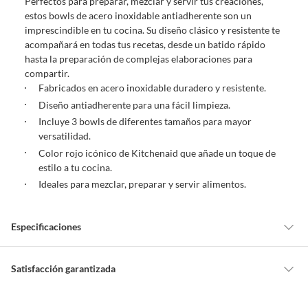
Perfectos para preparar, mezclar y servir tus creaciones,
estos bowls de acero inoxidable antiadherente son un
imprescindible en tu cocina. Su diseño clásico y resistente te
acompañará en todas tus recetas, desde un batido rápido
hasta la preparación de complejas elaboraciones para
compartir.
Fabricados en acero inoxidable duradero y resistente.
Diseño antiadherente para una fácil limpieza.
Incluye 3 bowls de diferentes tamaños para mayor
versatilidad.
Color rojo icónico de Kitchenaid que añade un toque de
estilo a tu cocina.
Ideales para mezclar, preparar y servir alimentos.
Especificaciones
Condicion del
Nuevo
Satisfacción garantizada
producto
Por ley, tienes hasta
10 días para devolver un producto
si te arrepientes