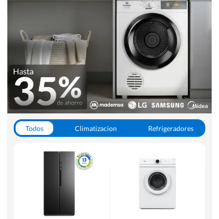
Todos
Climatizacion
Refrigeradores
Lavado y Secado
Cocinas
Aspiradoras
Hornos y Microondas
Otros