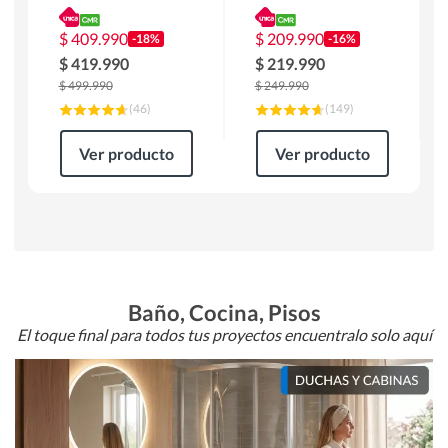
180 x 90 x 76 cm
Atlanta 91x101x94
Café
cm Negro
$
409.990
$
209.990
-18%
-16%
$
419.990
$
219.990
$
499.990
$
249.990
(
46
)
(
149
)
Ver producto
Ver producto
Baño, Cocina, Pisos
El toque final para todos tus proyectos encuentralo solo aquí