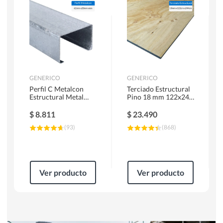
Herramientas Manuales
Sierras Circulares
GENERICO
GENERICO
Perfil C Metalcon
Terciado Estructural
Estructural Metal
Pino 18 mm 122x244
62x20x0.85 mm 6 m
cm
$
8.811
$
23.490
(
93
)
(
868
)
Ver producto
Ver producto