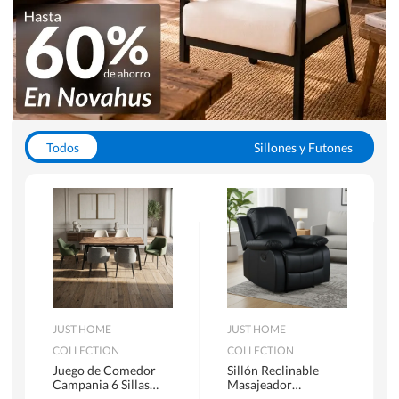
Todos
Sillones y Futones
Juegos de Comedor
Lamparas
Closets
Escritorios y Sillas PC
Racks y Muebles TV
Alfombras
JUST HOME
JUST HOME
COLLECTION
COLLECTION
Juego de Comedor
Sillón Reclinable
Campania 6 Sillas
Masajeador
Mesa Rectangular
Calentador 1 cuerpo