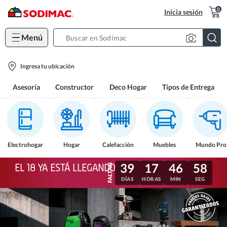
0
Inicia sesión
Menú
Search
Bar
location-
Ingresa tu ubicación
icon
Asesoría
Constructor
Deco Hogar
Tipos de Entrega
Electrohogar
Hogar
Calefacción
Muebles
Mundo Pro
39
17
46
55
EL 18 YA ESTÁ LLEGANDO
DÍAS
HORAS
MIN
SEG