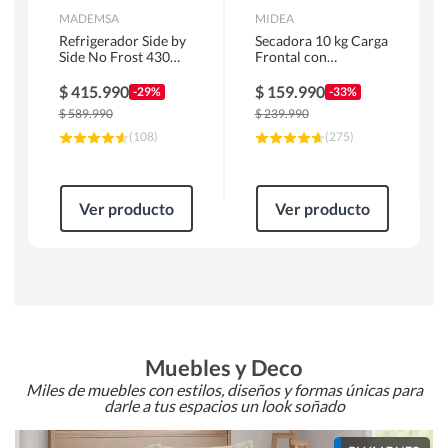
MADEMSA
MIDEA
Refrigerador Side by
Secadora 10 kg Carga
Side No Frost 430
Frontal con
Litros Negro
Evacuación Blanco
MAS430B
MD100A100/W2
$
415.990
$
159.990
-29%
-33%
$
589.990
$
239.990
(
108
)
(
275
)
Ver producto
Ver producto
Muebles y Deco
Miles de muebles con estilos, diseños y formas únicas para
darle a tus espacios un look soñado