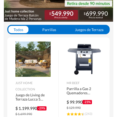
Todos
Parrillas
Juegos de Terraza
Toldos
JUST HOME
MR BEEF
Parrilla a Gas 2
COLLECTION
Quemadores
Juego de Living de
Bandejas Laterales
Terraza Lucca 5
$
99.990
-23%
Personas Natural
$
1.199.990
$
129.990
-29%
(
243
)
$
1.699.990