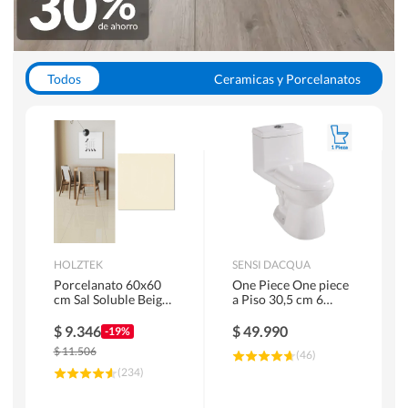
Todos
Ceramicas y Porcelanatos
Calefont y Termos
Pisos Vinilicos
WC y Sanitarios
Pisos Flotantes y Laminados
Pinturas
Duchas y Mamparas
HOLZTEK
SENSI DACQUA
Porcelanato 60x60
One Piece One piece
cm Sal Soluble Beige
a Piso 30,5 cm 6
1.44 m2
Litros Riva Blanco
$
9.346
$
49.990
-19%
$
11.506
(
46
)
(
234
)