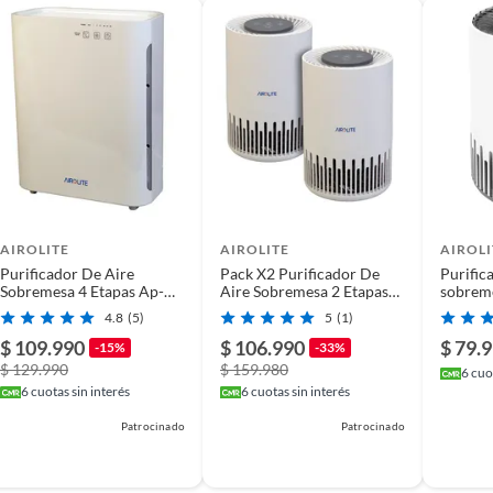
PA que atrapa partículas como polen, polvo y humo de
 tamaño y una lámpara UV que elimina virus y bacterias.
omático, y una luz indicadora te avisará cuando sea
 de alta resistencia y sus repuestos estarán disponibles
AIROLITE
AIROLITE
AIROLI
Purificador De Aire
Pack X2 Purificador De
Purific
Sobremesa 4 Etapas Ap-
Aire Sobremesa 2 Etapas
sobreme
h2010 Airolite
Ap-h510 Airolite
4.8
(5)
5
(1)
$ 109.990
$ 106.990
$ 79.
-15%
-33%
$ 129.990
$ 159.980
6
cuot
6
cuotas sin interés
6
cuotas sin interés
Patrocinado
Patrocinado