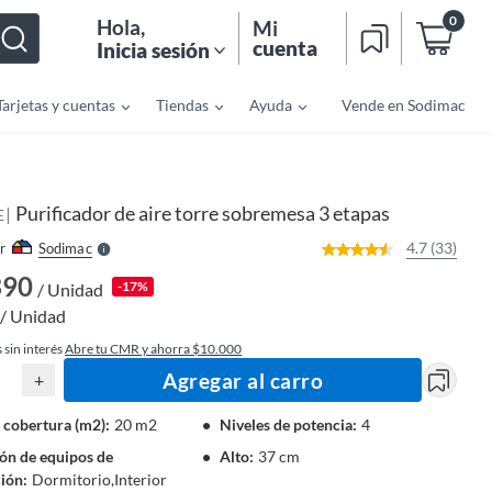
0
Hola
,
Mi
cuenta
Inicia sesión
Tarjetas y cuentas
Tiendas
Ayuda
Vende en Sodimac
o
f
n
I
r
e
Purificador de aire torre sobremesa 3 etapas
|
l
E
l
e
4.7 (33)
r
Sodimac
S
390
-17%
/ Unidad
/ Unidad
 sin interés
Abre tu CMR y ahorra $10.000
Agregar al carro
+
 cobertura (m2)
:
20 m2
Niveles de potencia
:
4
ón de equipos de
Alto
:
37 cm
ción
:
Dormitorio,Interior