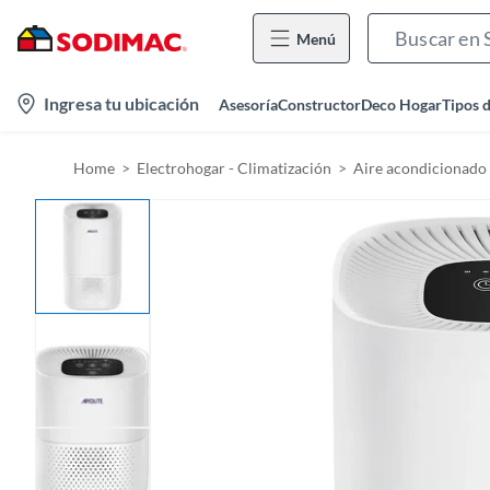
Menú
l
Ingresa tu ubicación
Asesoría
Constructor
Deco Hogar
Tipos 
o
c
Home
Electrohogar - Climatización
Aire acondicionado
a
t
i
o
n
-
i
c
o
n