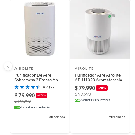
Características
El purificador Airolite AP-H1015 cuenta con un filtro HE
cigarrillos, además de un prefiltro para partículas de mayor
Tiene un temporizador, aunque no cuenta con apagado aut
necesario reemplazar el filtro. Su diseño es de plástico ABS
por 5 años. El servicio técnico está garantizado por 10 años.
Manuales y documentos
Manual de Armado
AIROLITE
AIROLITE
Purificador De Aire
Purificador Aire Airolite
Sobremesa 3 Etapas Ap-
AP-H1020 Aromaterapia
h1015 Airolite
Blanco
4.7
(27)
$ 79.990
-20%
$ 99.990
$ 79.990
-20%
6
cuotas sin interés
$ 99.990
6
cuotas sin interés
Patrocinado
Patrocinado