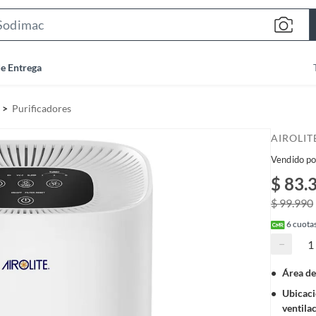
S
e
a
de Entrega
r
c
Purificadores
h
B
AIROLIT
a
Vendido po
r
$ 83.
$ 99.990
6
cuotas
−
Área de
Ubicaci
ventila