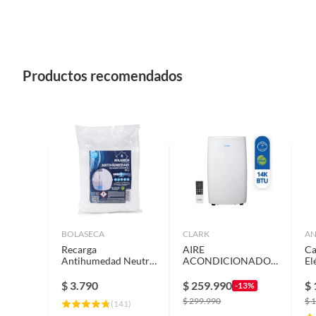
Productos recomendados
BOLASECA
CLARK
A
Recarga
AIRE
Ca
Antihumedad Neutro
ACONDICIONADO
El
0.45 kg
PORTATIL CLARK
An
14.000 BTU
Li
$
3.790
$
259.990
$
-13%
FRIO/CALOR
$
299.990
$
1
(
141
)