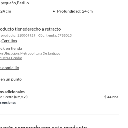
 pequeño,Pasillo
24 cm
Profundidad
:
24 cm
roducto tiene
derecho a retracto
l producto: 110009929
Cód. tienda: 5788013
n
Cerrillos
ock en tienda
on Ubicacion, Metropolitana De Santiago
 Otras Tiendas
a domicilio
 en un punto
os adicionales
je Electro (Rm,V,Vi)
$
33.990
s opciones
o más comprado con este producto