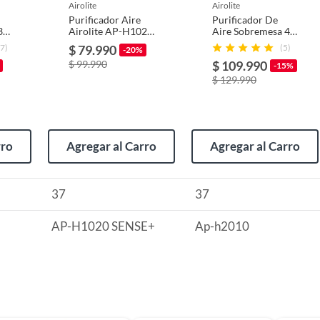
usados, reparados, abiertos, de segunda selección,
airolite
airolite
s en esa condición a un precio reducido.
Purificador Aire
Purificador De
3
Airolite AP-H1020
Aire Sobremesa 4
itaminas, entre otros análogos.
5
Aromaterapia
Etapas Ap-h2010
7)
$ 79.990
(5)
-20%
Blanco
Airolite
$ 99.990
$ 109.990
-15%
$ 129.990
rro
Agregar al Carro
Agregar al Carro
s)
37
37
AP-H1020 SENSE+
Ap-h2010