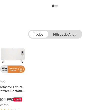
Todos
Filtros de Agua
NWO
lefactor Estufa
éctrica Portátil
wo Convectivo
so 1500W Wifi
104.990
-16%
24.990