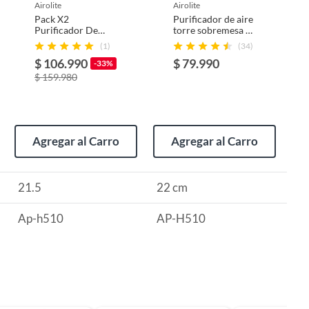
airolite
airolite
Pack X2
Purificador de aire
Purificador De
torre sobremesa 2
Aire Sobremesa 2
etapas
(1)
(34)
Etapas Ap-h510
$ 106.990
$ 79.990
Airolite
-33%
$ 159.980
Agregar al Carro
Agregar al Carro
21.5
22 cm
Ap-h510
AP-H510