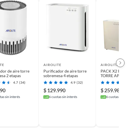
TE
AIROLITE
AIROLITE
ador de aire torre
Purificador de aire torre
PACK X2 PURIFICADOR
sa 2 etapas
sobremesa 4 etapas
TORRE AP H20
4.7
(34)
4.9
(32)
990
$ 129.990
$ 259.980
as sin interés
6
cuotas sin interés
6
cuotas sin in