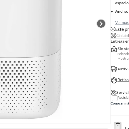
espacio
Ancho
:
Ver más
Este p
Cód. de
Entrega e
Sin st
Selecci
Mostrar
Envío 
Retiro
Servici
Recicla
Conocer má
L