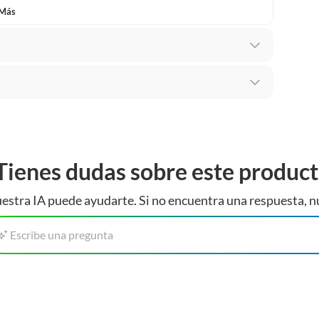
 Más
s
 te arrepientes de la compra.
os intactos y sin uso, tal como te lo entregamos. Ten
hay ciertas categorías que no tienen este derecho:
Tienes dudas sobre este produc
edan deteriorarse o caducar con rapidez.
estra IA puede ayudarte. Si no encuentra una respuesta, n
ucto
. Debe estar en perfecto estado, con todas sus
Escribe una pregunta
arga electrónica, por ejemplo, cupones de experiencia o