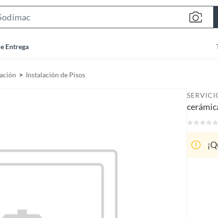
S
e
a
de Entrega
r
c
ación
Instalación de Pisos
h
B
SERVIC
a
cerámic
r
¡Q