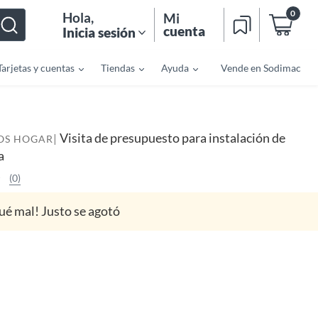
0
Hola
,
Mi
cuenta
Inicia sesión
Tarjetas y cuentas
Tiendas
Ayuda
Vende en Sodimac
Visita de presupuesto para instalación de
|
IOS HOGAR
a
(0)
ué mal! Justo se agotó