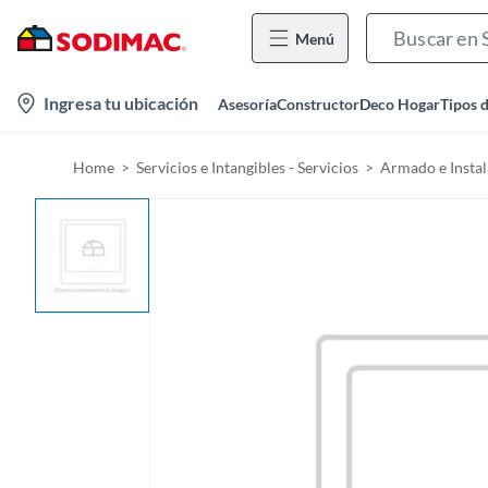
Menú
l
Ingresa tu ubicación
Asesoría
Constructor
Deco Hogar
Tipos 
o
c
Home
Servicios e Intangibles - Servicios
Armado e Instal
a
t
i
o
n
-
i
c
o
n