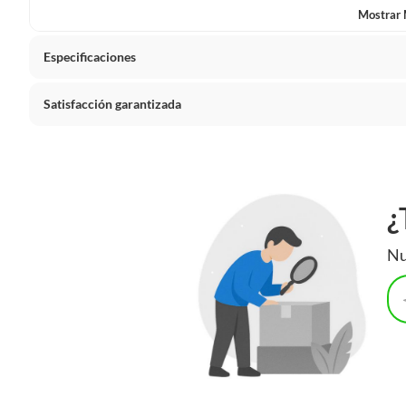
Mostrar
Especificaciones
Satisfacción garantizada
Detalle de la garantía
6 mese
Por ley, tienes hasta
10 días para devolver un producto
si
Debe estar en perfecto estado, con todas sus etiquetas, sell
en cuenta que lo debes haber comprado por internet y que 
¿
Productos que, por su naturaleza, no puedan ser devueltos, pu
Confeccionados a la medida.
Nu
De uso personal.
En sodimac.cl te damos
30 días desde que recibes el prod
etiquetas y sin uso, tal como te lo entregamos.
Productos digitales que se entregan a través de una desc
programas para el computador.
Productos a pedido o confeccionados a medida.