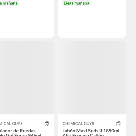
ga mañana
Llega mañana
MICAL GUYS
CHEMICAL GUYS
piador de Ruedas
Jabón Maxi Suds II 1890ml
lo Gel Spray 946ml
Alta Espuma Cañón