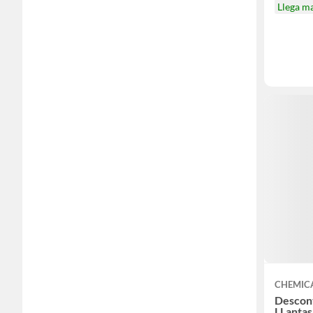
Llega m
CHEMIC
Descon
LLantas