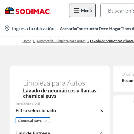
Menú
location-
Ingresa tu ubicación
Asesoría
Constructor
Deco Hogar
Tipos 
icon
Home
Automotriz - Limpieza para Autos
Lavado de neumáticos y llanta
Ordena
Recom
Limpieza para Autos
Lavado de neumáticos y llantas -
chemical guys
Resultados
(
20
)
Filtro seleccionado
chemical guys
Tipo de Entrega