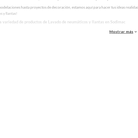
odelaciones hasta proyectos de decoración, estamos aquí para hacer tus ideas realidad
 y llantas!
la variedad de productos de Lavado de neumáticos y llantas en Sodimac
as, materiales y accesorios de calidad para tus proyectos y renovación de espacios. ¡
Mostrar más
 una amplia variedad de productos de Lavado de neumáticos y llantas en Sodimac. Encu
 y haz tus ideas realidad!