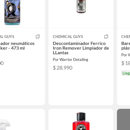
AL GUYS
CHEMICAL GUYS
CHE
rador neumáticos
Descontaminador Ferrico
Bar
cker - 473 ml
Iron Remover Limpiador de
plás
LLantas
e
Por W
Por Warrior Detailing
00
$ 1
$ 28.990
Lle