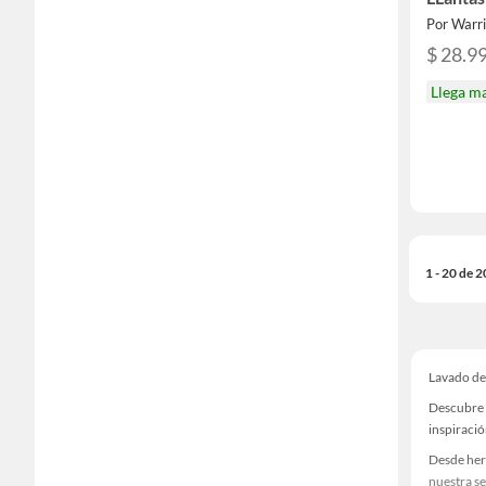
Por Warri
$ 28.9
Llega m
1 - 20 de 
Lavado de
Descubre 
inspiració
Desde her
nuestra se