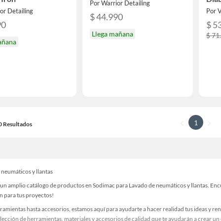
Por Warrior Detailing
or Detailing
Por 
$ 44.990
90
$ 5
Llega mañana
$ 71
añana
1
20 Resultados
 neumáticos y llantas
un amplio catálogo de productos en Sodimac para Lavado de neumáticos y llantas. Encue
n para tus proyectos!
ramientas hasta accesorios, estamos aquí para ayudarte a hacer realidad tus ideas y re
lección de herramientas, materiales y accesorios de calidad que te ayudarán a crear un