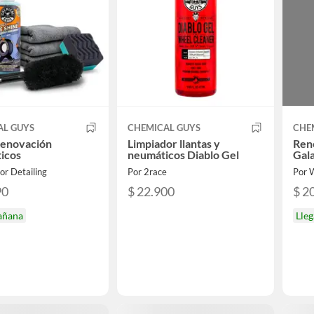
AL GUYS
CHEMICAL GUYS
CHE
Renovación
Limpiador llantas y
Ren
icos
neumáticos Diablo Gel
Gala
or Detailing
Por 2race
Por W
90
$ 22.900
$ 2
añana
Lle