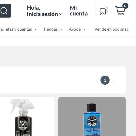
0
Hola
,
Mi
cuenta
Inicia sesión
Tarjetas y cuentas
Tiendas
Ayuda
Vende en Sodimac
1