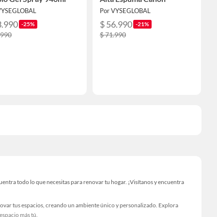
VYSEGLOBAL
Por VYSEGLOBAL
3.990
$ 56.990
-25%
-21%
.990
$ 71.990
ntra todo lo que necesitas para renovar tu hogar. ¡Visítanos y encuentra
novar tus espacios, creando un ambiente único y personalizado. Explora
 espacio más tú.