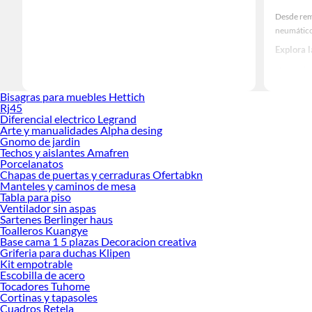
Desde rem
neumáticos
Explora 
Herramient
Encuentra
Bisagras para muebles Hettich
¡Visítanos
Rj45
Diferencial electrico Legrand
Arte y manualidades Alpha desing
Gnomo de jardin
Techos y aislantes Amafren
Porcelanatos
Chapas de puertas y cerraduras Ofertabkn
Manteles y caminos de mesa
Tabla para piso
Ventilador sin aspas
Sartenes Berlinger haus
Toalleros Kuangye
Base cama 1 5 plazas Decoracion creativa
Griferia para duchas Klipen
Kit empotrable
Escobilla de acero
Tocadores Tuhome
Cortinas y tapasoles
Cuadros Retela