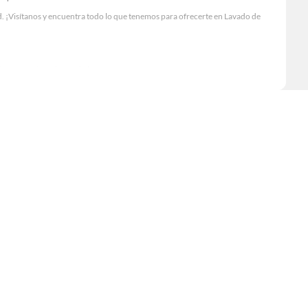
. ¡Visítanos y encuentra todo lo que tenemos para ofrecerte en Lavado de
Visítanos y descubre todo lo que tenemos para ofrecerte!
entra todo lo necesario para tus proyectos de renovación y decoración.