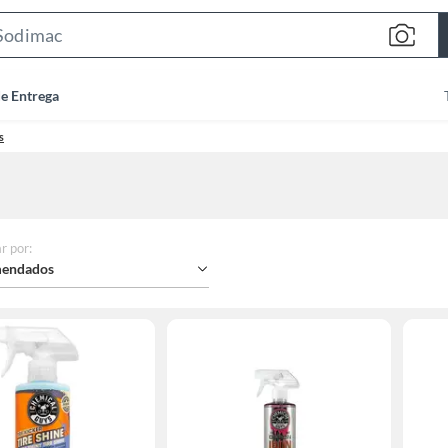
Search
Bar
de Entrega
s
r por
:
endados