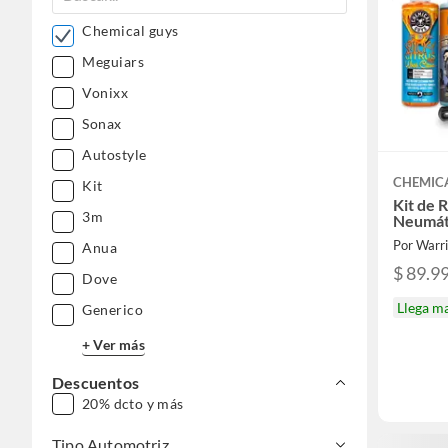
Chemical guys
Meguiars
Vonixx
Sonax
Autostyle
CHEMIC
Kit
Kit de 
3m
Neumát
Por Warri
Anua
$ 89.9
Dove
Llega m
Generico
+ Ver más
Descuentos
20% dcto y más
Tipo Automotriz