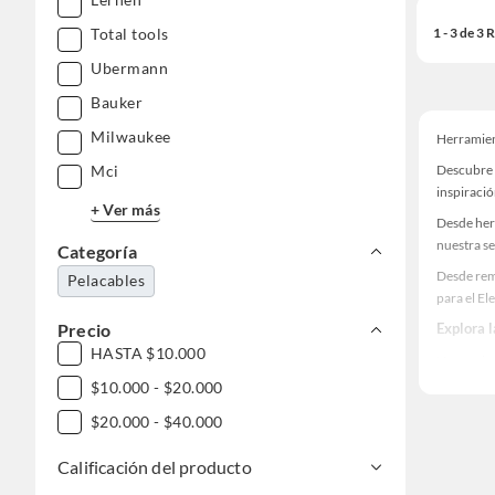
1 - 3 de 3
Total tools
Ubermann
Bauker
Milwaukee
Herramient
Descubre 
Mci
inspiració
+ Ver más
Desde her
nuestra se
Categoría
Desde rem
Pelacables
para el Ele
Explora 
Precio
HASTA $10.000
Herramient
$10.000 - $20.000
Encuentra
¡Visítanos
$20.000 - $40.000
Calificación del producto