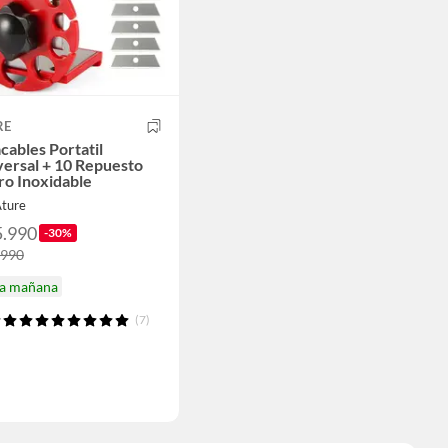
RE
cables Portatil
ersal + 10 Repuesto
ro Inoxidable
Ature
5.990
-30%
.990
ga mañana
(7)