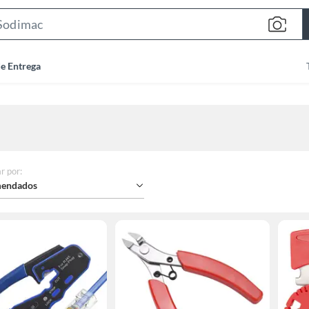
Search
Bar
de Entrega
r por
:
endados