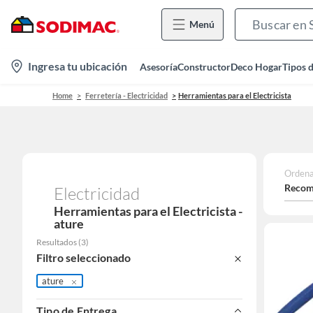
Menú
location-
Ingresa tu ubicación
Asesoría
Constructor
Deco Hogar
Tipos 
icon
Home
Ferretería - Electricidad
Herramientas para el Electricista
Ordena
Recom
Electricidad
Herramientas para el Electricista -
ature
Resultados
(
3
)
Filtro seleccionado
ature
Tipo de Entrega