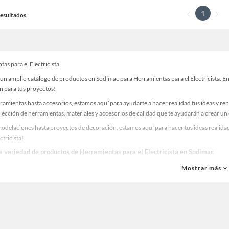
1
 Resultados
as para el Electricista
un amplio catálogo de productos en Sodimac para Herramientas para el Electricista. Enc
n para tus proyectos!
ramientas hasta accesorios, estamos aquí para ayudarte a hacer realidad tus ideas y re
lección de herramientas, materiales y accesorios de calidad que te ayudarán a crear un
odelaciones hasta proyectos de decoración, estamos aquí para hacer tus ideas realidad
ctricista!
la variedad de productos de Herramientas para el Electricista en Sodimac
as, materiales y accesorios de calidad para tus proyectos y renovación de espacios. ¡
Mostrar más
 una amplia variedad de productos de Herramientas para el Electricista en Sodimac. En
 y haz tus ideas realidad!