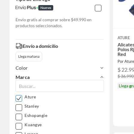
Nuevo
Envío gratis al comprar sobre $49.990 en
productos seleccionados.
ATURE
Alicate
Envío a domicilio
Polos R
Red
Llega mañana
Por Atur
Color
$ 22.9
$ 36.990
Marca
Llega
gr
Ature
Stanley
Eshopangie
Kuangye
Lernen