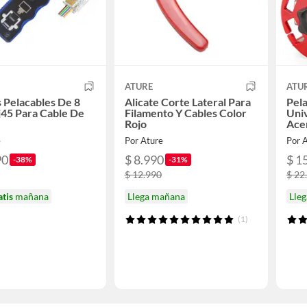
ATURE
ATU
s Pelacables De 8
Alicate Corte Lateral Para
Pela
j45 Para Cable De
Filamento Y Cables Color
Univ
Rojo
Ace
e
Por Ature
Por 
90
$ 8.990
$ 1
-38%
-31%
$ 12.990
$ 22
atis
mañana
Llega mañana
Lle
(1)