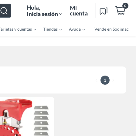
0
Hola
,
Mi
cuenta
Inicia sesión
Tarjetas y cuentas
Tiendas
Ayuda
Vende en Sodimac
1