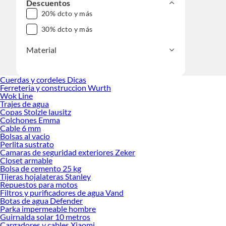
Descuentos
20% dcto y más
30% dcto y más
Material
Cuerdas y cordeles Dicas
Ferreteria y construccion Wurth
Wok Line
Trajes de agua
Copas Stolzle lausitz
Colchones Emma
Cable 6 mm
Bolsas al vacio
Perlita sustrato
Camaras de seguridad exteriores Zeker
Closet armable
Bolsa de cemento 25 kg
Tijeras hojalateras Stanley
Repuestos para motos
Filtros y purificadores de agua Vand
Botas de agua Defender
Parka impermeable hombre
Guirnalda solar 10 metros
Cargadores y cables Xiaomi