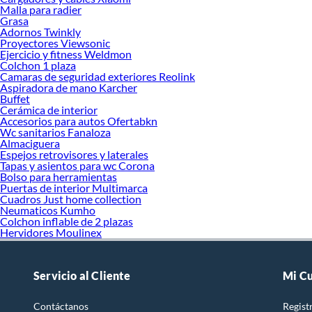
Malla para radier
Grasa
Adornos Twinkly
Proyectores Viewsonic
Ejercicio y fitness Weldmon
Colchon 1 plaza
Camaras de seguridad exteriores Reolink
Aspiradora de mano Karcher
Buffet
Cerámica de interior
Accesorios para autos Ofertabkn
Wc sanitarios Fanaloza
Almaciguera
Espejos retrovisores y laterales
Tapas y asientos para wc Corona
Bolso para herramientas
Puertas de interior Multimarca
Cuadros Just home collection
Neumaticos Kumho
Colchon inflable de 2 plazas
Hervidores Moulinex
Servicio al Cliente
Mi C
Contáctanos
Regist