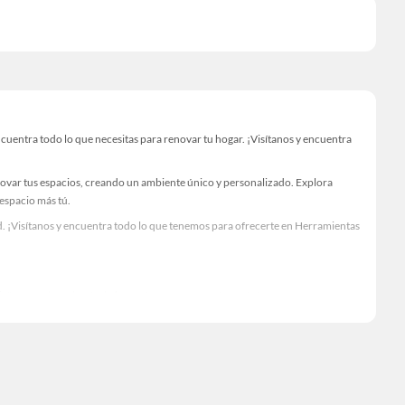
uentra todo lo que necesitas para renovar tu hogar. ¡Visítanos y encuentra
novar tus espacios, creando un ambiente único y personalizado. Explora
 espacio más tú.
. ¡Visítanos y encuentra todo lo que tenemos para ofrecerte en Herramientas
Visítanos y descubre todo lo que tenemos para ofrecerte!
cuentra todo lo necesario para tus proyectos de renovación y decoración.