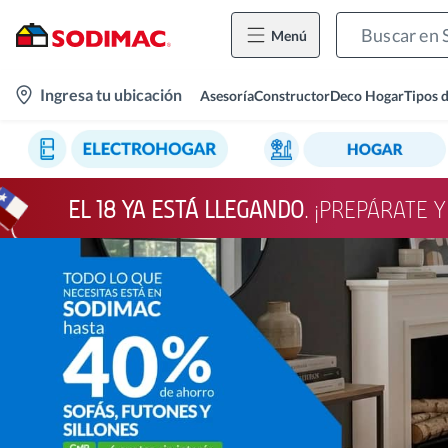
Menú
location-
Ingresa tu ubicación
Asesoría
Constructor
Deco Hogar
Tipos 
icon
EL 18 YA ESTÁ LLEGANDO
. ¡PREPÁRATE 