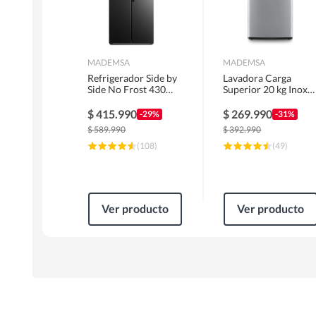
MADEMSA
MADEMSA
Refrigerador Side by
Lavadora Carga
Side No Frost 430
Superior 20 kg Inox
Litros Negro
MDWMT20S
MAS430B
$
415.990
$
269.990
-29%
-31%
$
589.990
$
392.990
(
108
)
(
49
)
Ver producto
Ver producto