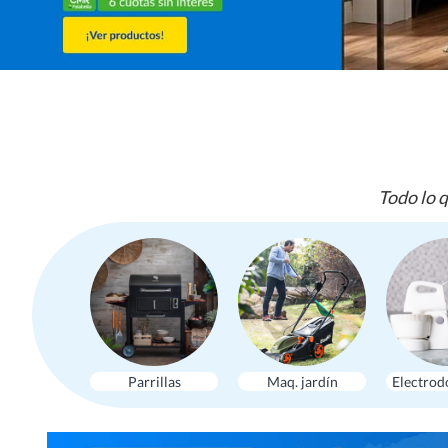
Todo lo q
Parrillas
Maq. jardín
Electrod