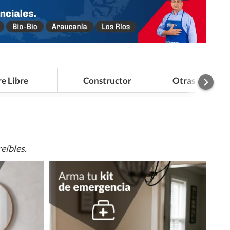
re Libre
Constructor
Otras Categor
eíbles.