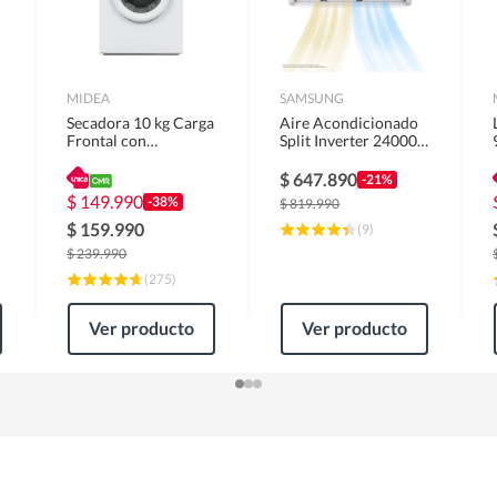
MIDEA
SAMSUNG
Secadora 10 kg Carga
Aire Acondicionado
Frontal con
Split Inverter 24000
Evacuación Blanco
BTU
MD100A100/W2
$
647.890
-21%
$
149.990
-38%
$
819.990
$
159.990
(
9
)
$
239.990
(
275
)
Ver producto
Ver producto