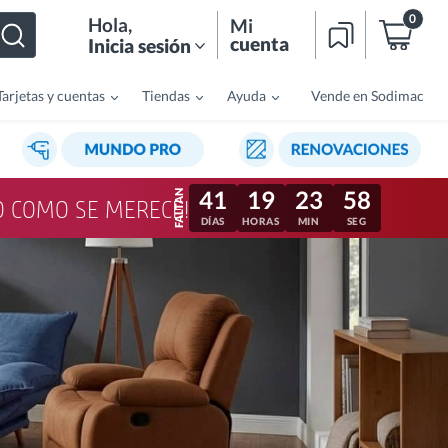
0
Hola
,
Mi
cuenta
Inicia sesión
Tarjetas y cuentas
Tiendas
Ayuda
Vende en Sodimac
41
19
23
55
LO COMO SE MERECE!
DÍAS
HORAS
MIN
SEG