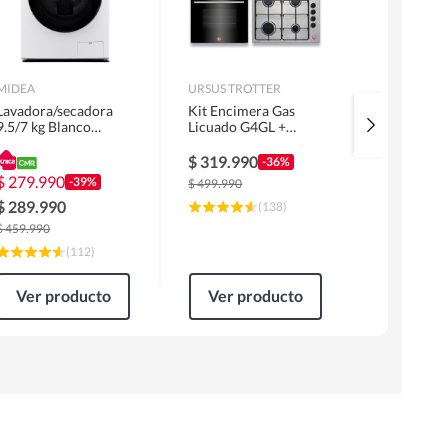
MIDEA
URSUS TROTTER
MIDEA
Lavadora/secadora
Kit Encimera Gas
Lavadora 
9.5/7 kg Blanco
Licuado G4GL +
Superior 1
MLSF-095B/W
Campana 60cm Inox
MLS-155G
1 Motor FF60IN +
$
319.990
$
229.99
-36%
Horno EPC4NIG
$
279.990
-39%
$
499.990
$
309.990
$
289.990
(
138
)
$
459.990
(
112
)
Ver producto
Ver producto
Ver pr