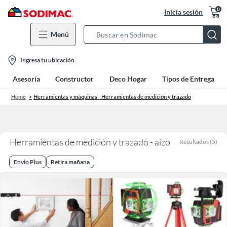
0
Inicia sesión
Menú
Search
Bar
location-
Ingresa tu ubicación
icon
Asesoría
Constructor
Deco Hogar
Tipos de Entrega
Home
Herramientas y máquinas - Herramientas de medición y trazado
Herramientas de medición y trazado - aizo
Resultados
(
5
)
Envio Plus
Retira mañana