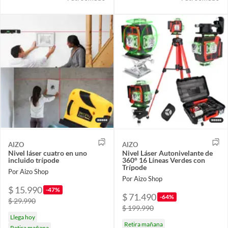
AIZO
AIZO
Nivel láser cuatro en uno
Nivel Láser Autonivelante de
incluido trípode
360° 16 Líneas Verdes con
Trípode
Por Aizo Shop
Por Aizo Shop
$ 15.990
-47%
$ 71.490
-64%
$ 29.990
$ 199.990
Llega hoy
Retira mañana
Retira mañana