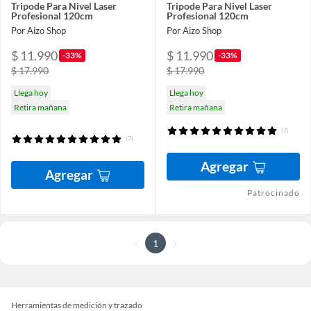
Tripode Para Nivel Laser
Tripode Para Nivel Laser
Profesional 120cm
Profesional 120cm
Por Aizo Shop
Por Aizo Shop
$ 11.990
$ 11.990
-33%
-33%
$ 17.990
$ 17.990
Llega hoy
Llega hoy
Retira mañana
Retira mañana
(7)
(7)
Agregar
Agregar
Patrocinado
1
Herramientas de medición y trazado