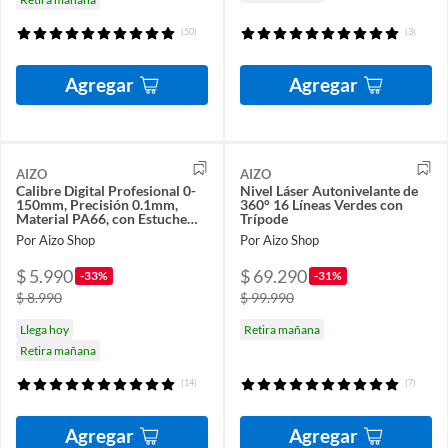
(50)
(3)
Agregar
Agregar
AIZO
AIZO
Calibre Digital Profesional 0-
Nivel Láser Autonivelante de
150mm, Precisión 0.1mm,
360° 16 Líneas Verdes con
Material PA66, con Estuche
Trípode
Incluido
Por Aizo Shop
Por Aizo Shop
$ 5.990
$ 69.290
-33%
-31%
$ 8.990
$ 99.990
Llega hoy
Retira mañana
Retira mañana
(14)
(7)
Agregar
Agregar