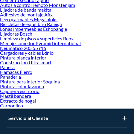
Cemento secado rapido
Autos a control remoto Monster jam
Lijadora de banda makita
Adhesivo de montaje Afix
Lego y armables Mega bloks
Bicicletas de equilibrio Raleigh
Lonas impermeables Eshopangie
Lijadoras Bosch
Limpieza de pisos y superficies Beox
Menaje comedor Pyramid international
Neumatico 205 55 r16
Cargadores y cables Ldnio
Pintura blanca interior
Construccion Ultrasmart
Panera
Hamacas Fierro
Panaderia
Pintura para interior Soquina
Pintura color lavanda
Cajonera escritorio
Mastil bandera
Extracto de nogal
Carbonileo
Servicio al Cliente