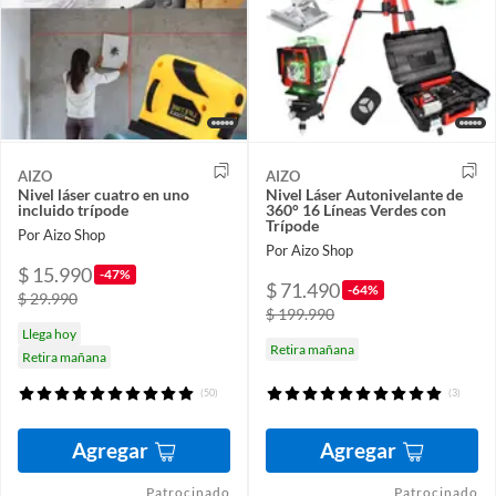
AIZO
AIZO
Nivel láser cuatro en uno
Nivel Láser Autonivelante de
incluido trípode
360° 16 Líneas Verdes con
Trípode
Por Aizo Shop
Por Aizo Shop
$ 15.990
-47%
$ 71.490
-64%
$ 29.990
$ 199.990
Llega hoy
Retira mañana
Retira mañana
(50)
(3)
Agregar
Agregar
Patrocinado
Patrocinado