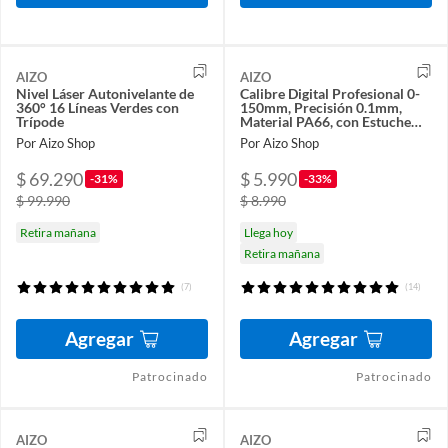
AIZO
AIZO
Nivel Láser Autonivelante de
Calibre Digital Profesional 0-
360° 16 Líneas Verdes con
150mm, Precisión 0.1mm,
Trípode
Material PA66, con Estuche
Incluido
Por Aizo Shop
Por Aizo Shop
$ 69.290
$ 5.990
-31%
-33%
$ 99.990
$ 8.990
Retira mañana
Llega hoy
Retira mañana
(7)
(14)
Agregar
Agregar
Patrocinado
Patrocinado
AIZO
AIZO