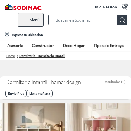
0
Inicia sesión
Menú
Search
Bar
location-
Ingresa tu ubicación
icon
Asesoría
Constructor
Deco Hogar
Tipos de Entrega
Home
Dormitorio - Dormitorio Infantil
Dormitorio Infantil - homer design
Resultados
(
2
)
Envio Plus
Llega mañana