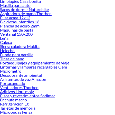
Limpiapies Casa bonita
ofrecerte!
Masilla para auto
Sacos de dormir Naturehike
Encuentra una amplia variedad de productos de Dormitorio Infantil en Sodimac.
Aspiradora de mano Thorben
Encuentra todo lo necesario para tus proyectos de renovación y decoración.
Pilar acma 12x12
¡Visítanos y haz tus ideas realidad!
Bicicletas infantiles 16
Plancha de acero 2mm
Maquinas de pasta
Ventanal 150x200
Leña
Caleco
Sierra caladora Makita
Helecho
Funda para parrilla
Tinas de bano
Portaequipajes y equipamiento de viaje
Linternas y lamparas recargables Oem
Micrometro
Desodorante ambiental
Asistentes de voz Amazon
Portacandado
Ventiladores Thorben
Aditivos Liqui moly
Pisos y revestimientos Sodimac
Enchufe macho
Refrigeracion Lg
Tarjetas de memoria
Microondas Fensa