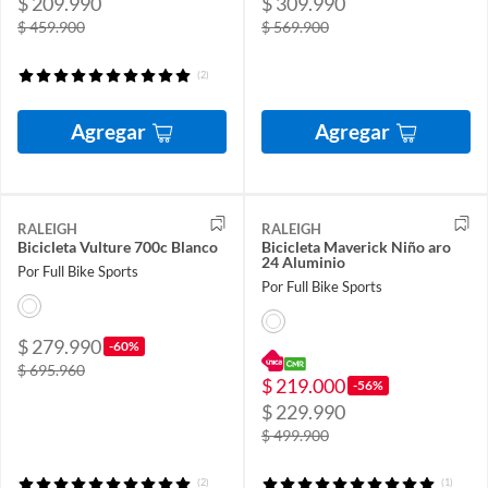
$ 209.990
$ 309.990
$ 459.900
$ 569.900
(2)
Agregar
Agregar
RALEIGH
RALEIGH
Bicicleta Vulture 700c Blanco
Bicicleta Maverick Niño aro
24 Aluminio
Por Full Bike Sports
Por Full Bike Sports
$ 279.990
-60%
$ 695.960
$ 219.000
-56%
$ 229.990
$ 499.900
(2)
(1)