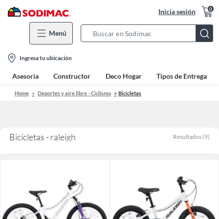
0
Inicia sesión
Menú
Search
Bar
location-
Ingresa tu ubicación
icon
Asesoría
Constructor
Deco Hogar
Tipos de Entrega
Home
Deportes y aire libre - Ciclismo
Bicicletas
Bicicletas - raleigh
Resultados
(
9
)