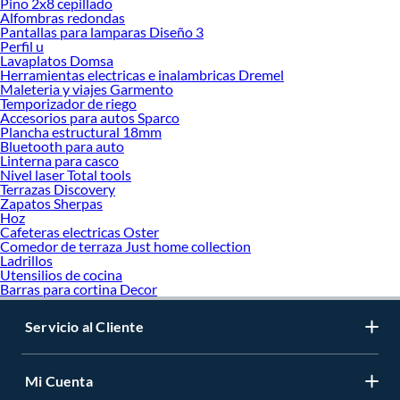
Pino 2x8 cepillado
Alfombras redondas
Pantallas para lamparas Diseño 3
Perfil u
Lavaplatos Domsa
Herramientas electricas e inalambricas Dremel
Maleteria y viajes Garmento
Temporizador de riego
Accesorios para autos Sparco
Plancha estructural 18mm
Bluetooth para auto
Linterna para casco
Nivel laser Total tools
Terrazas Discovery
Zapatos Sherpas
Hoz
Cafeteras electricas Oster
Comedor de terraza Just home collection
Ladrillos
Utensilios de cocina
Barras para cortina Decor
Servicio al Cliente
Mi Cuenta