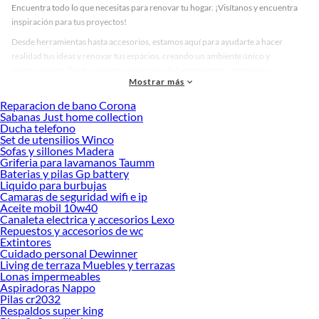
Encuentra todo lo que necesitas para renovar tu hogar. ¡Visítanos y encuentra
inspiración para tus proyectos!
Desde herramientas hasta accesorios, estamos aquí para ayudarte a hacer
realidad tus ideas y renovar tus espacios, creando un ambiente único y
personalizado. Explora nuestra selección de herramientas, materiales y
Mostrar más
accesorios de calidad que te ayudarán a crear un espacio más tú.
Reparacion de bano Corona
Desde remodelaciones hasta proyectos de decoración, estamos aquí para hacer
Sabanas Just home collection
tus ideas realidad. ¡Visítanos y encuentra todo lo que tenemos para ofrecerte en
Ducha telefono
Bicicletas!
Set de utensilios Winco
Sofas y sillones Madera
Explora la variedad de productos de Bicicletas en Sodimac
Griferia para lavamanos Taumm
Baterias y pilas Gp battery
Herramientas, materiales y accesorios de calidad para tus proyectos y
Liquido para burbujas
renovación de espacios. ¡Visítanos y descubre todo lo que tenemos para
Camaras de seguridad wifi e ip
ofrecerte!
Aceite mobil 10w40
Canaleta electrica y accesorios Lexo
Encuentra una amplia variedad de productos de Bicicletas en Sodimac.
Repuestos y accesorios de wc
Encuentra todo lo necesario para tus proyectos de renovación y decoración.
Extintores
¡Visítanos y haz tus ideas realidad!
Cuidado personal Dewinner
Living de terraza Muebles y terrazas
Lonas impermeables
Aspiradoras Nappo
Pilas cr2032
Respaldos super king