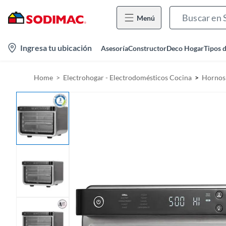
Menú
l
Ingresa tu ubicación
Asesoría
Constructor
Deco Hogar
Tipos 
o
c
Home
Electrohogar - Electrodomésticos Cocina
Hornos 
a
t
i
o
n
-
i
c
o
n