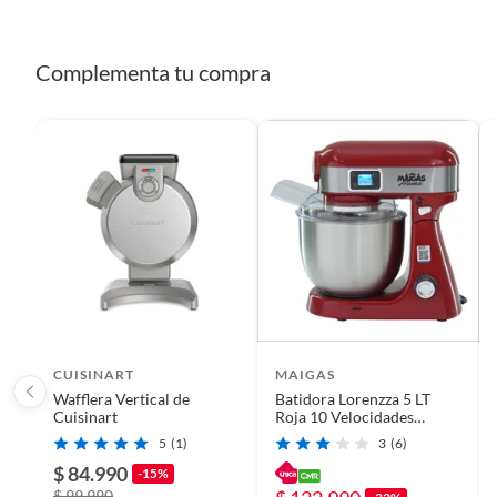
Complementa tu compra
CUISINART
MAIGAS
Wafflera Vertical de
Batidora Lorenzza 5 LT
Cuisinart
Roja 10 Velocidades
SC265DR
5
(1)
3
(6)
$ 84.990
-15%
$ 99.990