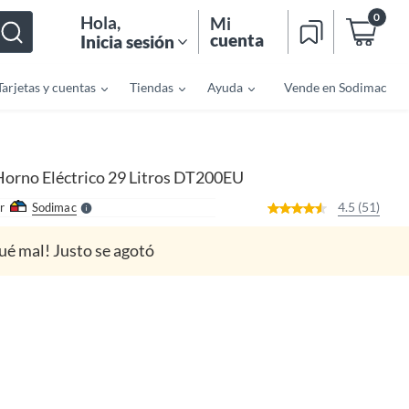
0
Hola
,
Mi
cuenta
Inicia sesión
Tarjetas y cuentas
Tiendas
Ayuda
Vende en Sodimac
o
f
n
I
r
e
Horno Eléctrico 29 Litros DT200EU
l
l
e
4.5 (51)
r
Sodimac
S
ué mal! Justo se agotó