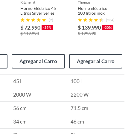
kitchen it
thomas
Horno Eléctrico 45
Horno eléctrico
Litros Silver Series
100 litros inox
(2)
(234)
$ 72.990
$ 139.990
-39%
-30%
$ 119.990
$ 199.990
Agregar al Carro
Agregar al Carro
45 l
100 l
2000 W
2200 W
56 cm
71.5 cm
34 cm
46 cm