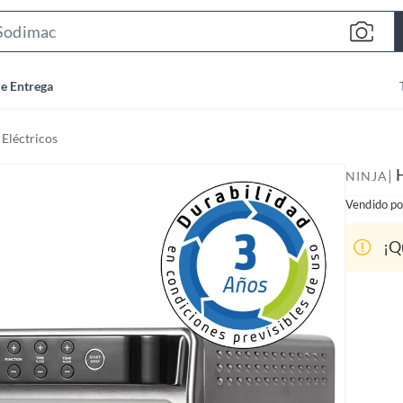
S
e
a
de Entrega
r
c
Eléctricos
h
B
|
NINJA
a
Vendido po
r
¡Q