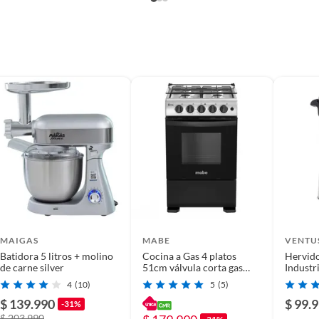
MAIGAS
MABE
VENTU
Batidora 5 litros + molino
Cocina a Gas 4 platos
Hervid
de carne silver
51cm válvula corta gas
Industri
CMC5115AX0 Mabe
Negoci
4
(10)
5
(5)
$ 139.990
$ 99.
-31%
$ 203.990