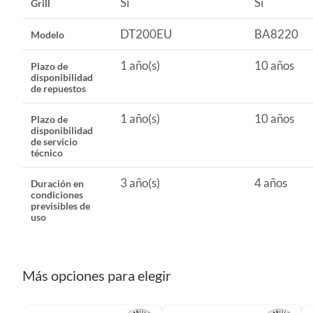
Sí
Sí
Grill
Plazo de disponibilidad de servicio técnico
1 año(s)
DT200EU
BA8220
Modelo
1 año(s)
10 años
Plazo de
disponibilidad
de repuestos
1 año(s)
10 años
Plazo de
disponibilidad
de servicio
técnico
3 año(s)
4 años
Duración en
condiciones
previsibles de
uso
Más opciones para elegir