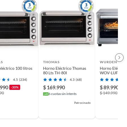
AS
THOMAS
WURDEN
léctrico 100 litros
Horno Eléctrico Thomas
Horno Eléctrico
80 Lts TH-80I
WOV-LUFT32-
4.5
(234)
4.3
(68)
.990
$ 169.990
$ 89.990
-30%
-4
990
$ 149.990
6
cuotas sin interés
Patrocinado