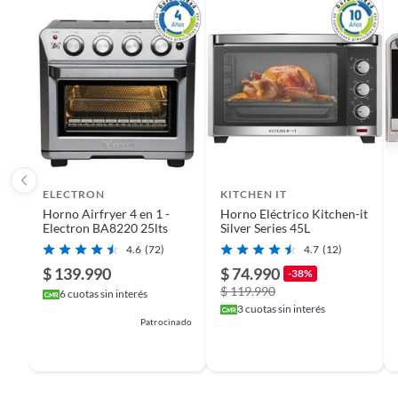
ELECTRON
KITCHEN IT
Horno Airfryer 4 en 1 -
Horno Eléctrico Kitchen-it
Electron BA8220 25lts
Silver Series 45L
4.6
(72)
4.7
(12)
$ 139.990
$ 74.990
-38%
$ 119.990
6
cuotas sin interés
3
cuotas sin interés
Patrocinado