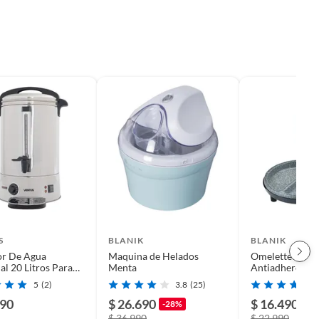
S
BLANIK
BLANIK
or De Agua
Maquina de Helados
Omelette Maker
al 20 Litros Para
Menta
Antiadherente
os
5
(2)
3.8
(25)
990
$ 26.690
$ 16.490
-28%
-2
$ 36.990
$ 22.990