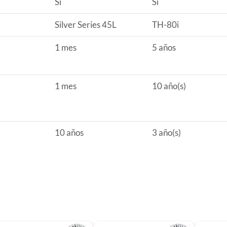
Sí
Sí
Silver Series 45L
TH-80i
1 mes
5 años
1 mes
10 año(s)
10 años
3 año(s)