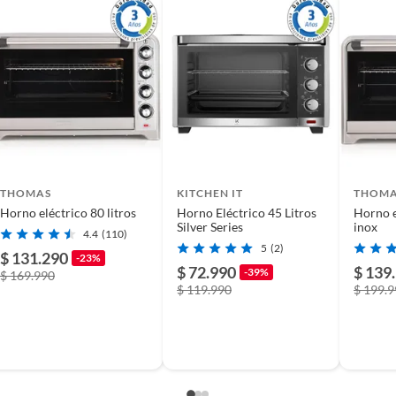
THOMAS
KITCHEN IT
THOM
Horno eléctrico 80 litros
Horno Eléctrico 45 Litros
Horno e
Silver Series
inox
4.4
(110)
5
(2)
$ 131.290
-23%
$ 72.990
$ 139
-39%
$ 169.990
$ 119.990
$ 199.