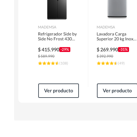
MADEMSA
MADEMSA
Refrigerador Side by
Lavadora Carga
Side No Frost 430
Superior 20 kg Inox
Litros Negro
MDWMT20S
MAS430B
$
415.990
$
269.990
-29%
-31%
$
589.990
$
392.990
(
108
)
(
49
)
Ver producto
Ver producto