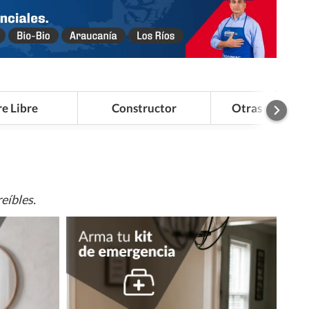
re Libre
Constructor
Otras Categor
eíbles.