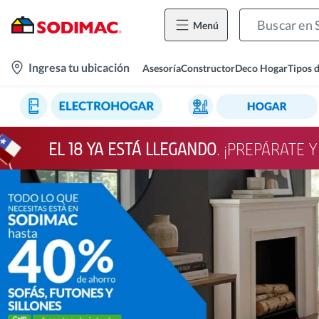
Menú
location-
Ingresa tu ubicación
Asesoría
Constructor
Deco Hogar
Tipos 
icon
EL 18 YA ESTÁ LLEGANDO
. ¡PREPÁRATE 