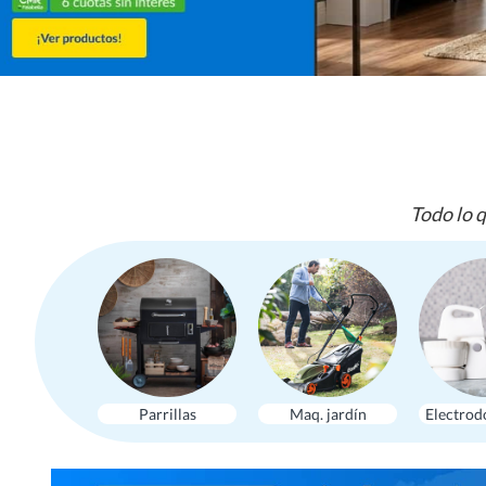
Todo lo q
Parrillas
Maq. jardín
Electrod