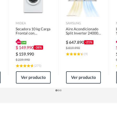
MIDEA
SAMSUNG
Secadora 10 kg Carga
Aire Acondicionado
Frontal con
Split Inverter 24000
Evacuación Blanco
BTU
MD100A100/W2
$
647.890
-21%
$
149.990
-38%
$
819.990
$
159.990
(
9
)
$
239.990
(
275
)
Ver producto
Ver producto