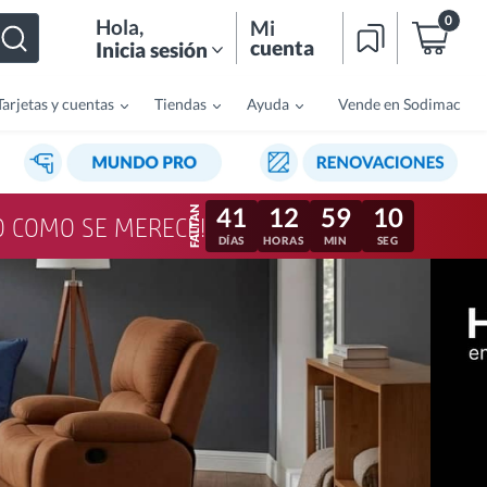
0
Hola
,
Mi
cuenta
Inicia sesión
Tarjetas y cuentas
Tiendas
Ayuda
Vende en Sodimac
41
12
59
07
LO COMO SE MERECE!
DÍAS
HORAS
MIN
SEG