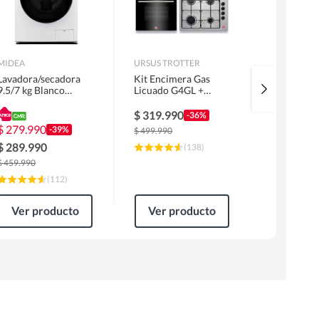
MIDEA
URSUS TROTTER
MIDEA
Lavadora/secadora
Kit Encimera Gas
Lavadora 
9.5/7 kg Blanco
Licuado G4GL +
Superior 1
MLSF-095B/W
Campana 60cm Inox
MLS-155G
1 Motor FF60IN +
$
319.990
$
229.99
-36%
Horno EPC4NIG
$
279.990
-39%
$
499.990
$
309.990
$
289.990
(
138
)
$
459.990
(
112
)
Ver producto
Ver producto
Ver pr