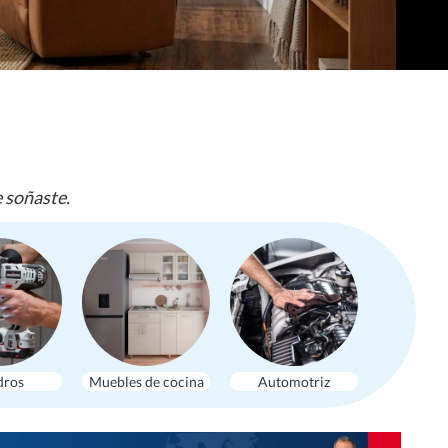
e soñaste.
dros
Muebles de cocina
Automotriz