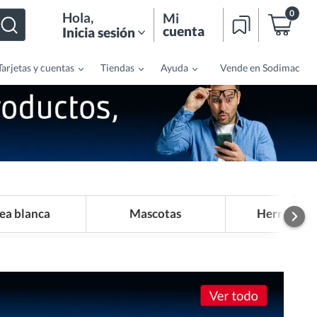
0
Hola
,
Mi
cuenta
Inicia sesión
Tarjetas y cuentas
Tiendas
Ayuda
Vende en Sodimac
ea blanca
Mascotas
Herramien