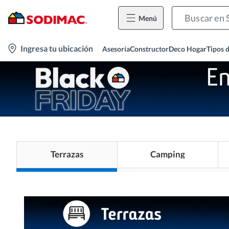
Menú
location-
Ingresa tu ubicación
Asesoría
Constructor
Deco Hogar
Tipos 
icon
Terrazas
Camping