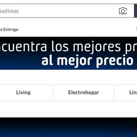
Search
Bar
de Entrega
Living
Electrohogar
Lín