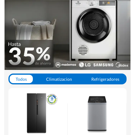
Todos
Climatizacion
Refrigeradores
Lavado y Secado
Cocinas
Aspiradoras
Hornos y Microondas
Otros