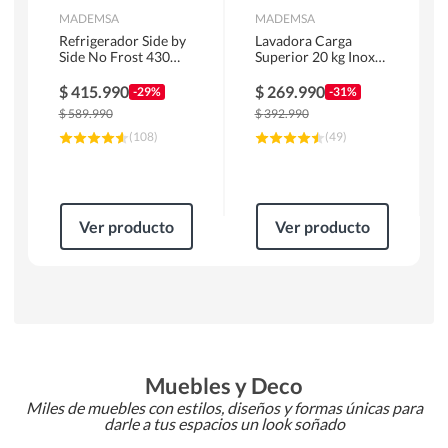
MADEMSA
MADEMSA
Refrigerador Side by
Lavadora Carga
Side No Frost 430
Superior 20 kg Inox
Litros Negro
MDWMT20S
MAS430B
$
415.990
$
269.990
-29%
-31%
$
589.990
$
392.990
(
108
)
(
49
)
Ver producto
Ver producto
Muebles y Deco
Miles de muebles con estilos, diseños y formas únicas para
darle a tus espacios un look soñado