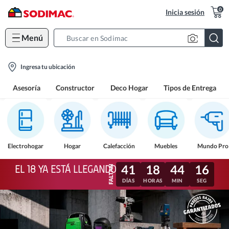
0
Inicia sesión
Menú
Search
Bar
location-
Ingresa tu ubicación
icon
Asesoría
Constructor
Deco Hogar
Tipos de Entrega
Electrohogar
Hogar
Calefacción
Muebles
Mundo Pro
41
18
44
13
EL 18 YA ESTÁ LLEGANDO
DÍAS
HORAS
MIN
SEG