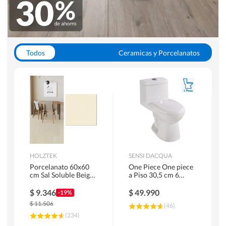
Todos
Ceramicas y Porcelanatos
Calefont y Termos
Pisos Vinilicos
WC y Sanitarios
Pisos Flotantes y Laminados
Pinturas
Duchas y Mamparas
HOLZTEK
SENSI DACQUA
Porcelanato 60x60
One Piece One piece
cm Sal Soluble Beige
a Piso 30,5 cm 6
1.44 m2
Litros Riva Blanco
$
9.346
$
49.990
-19%
$
11.506
(
46
)
(
234
)