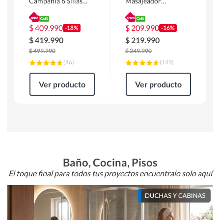
Campania 6 Sillas
Masajeador
Mesa Rectangular
Calentador 1 cuerpo
180 x 90 x 76 cm
Atlanta 91x101x94
Café
cm Negro
$
409.990
$
209.990
-18%
-16%
$
419.990
$
219.990
$
499.990
$
249.990
(
46
)
(
149
)
Ver producto
Ver producto
Baño, Cocina, Pisos
El toque final para todos tus proyectos encuentralo solo aquí