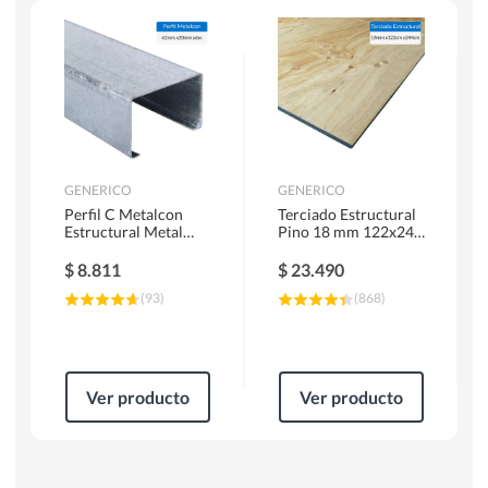
Herramientas Manuales
Sierras Circulares
GENERICO
GENERICO
Perfil C Metalcon
Terciado Estructural
Estructural Metal
Pino 18 mm 122x244
62x20x0.85 mm 6 m
cm
$
8.811
$
23.490
(
93
)
(
868
)
Ver producto
Ver producto