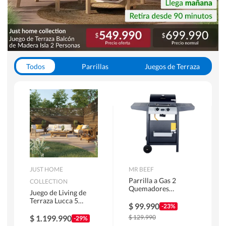
Todos
Parrillas
Juegos de Terraza
Toldos
JUST HOME
MR BEEF
Parrilla a Gas 2
COLLECTION
Quemadores
Juego de Living de
Bandejas Laterales
Terraza Lucca 5
$
99.990
-23%
Personas Natural
$
1.199.990
$
129.990
-29%