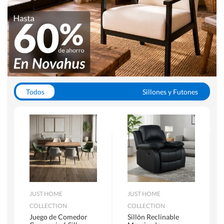
Todos
Sillones y Futones
Juegos de Comedor
Lamparas
Closets
Escritorios y Sillas PC
Racks y Muebles TV
Alfombras
JUST HOME
JUST HOME
COLLECTION
COLLECTION
Juego de Comedor
Sillón Reclinable