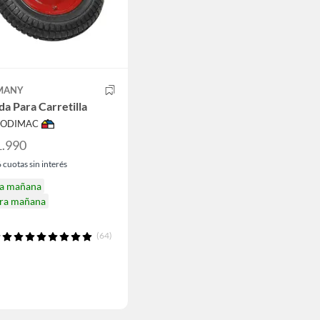
MANY
a Para Carretilla
 SODIMAC
1.990
6
cuotas sin interés
ga mañana
ira mañana
(64)