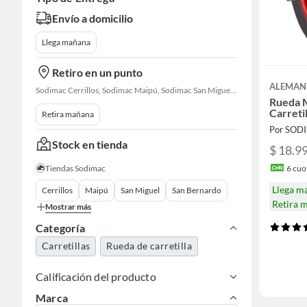
Envío a domicilio
Llega mañana
Retiro en un punto
ALEMAN
Sodimac Cerrillos, Sodimac Maipú, Sodimac San Miguel, Sodimac El Bosque, Sodimac San Bernardo, Constructor Cantagallo, Sodimac Talagante, Sodimac San Fernando
Rueda 
Carretil
Retira mañana
Por SOD
Stock en tienda
$ 18.9
6
cuot
Tiendas Sodimac
Llega m
Cerrillos
Maipú
San Miguel
San Bernardo
Retira 
Mostrar más
Categoría
Carretillas
Rueda de carretilla
Calificación del producto
Marca