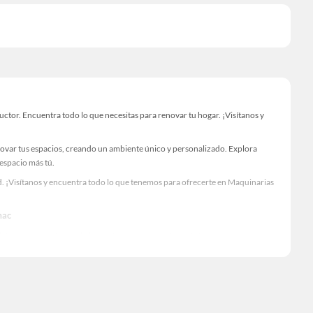
or. Encuentra todo lo que necesitas para renovar tu hogar. ¡Visítanos y
novar tus espacios, creando un ambiente único y personalizado. Explora
 espacio más tú.
. ¡Visítanos y encuentra todo lo que tenemos para ofrecerte en Maquinarias
mac
Visítanos y descubre todo lo que tenemos para ofrecerte!
mac. Encuentra todo lo necesario para tus proyectos de renovación y