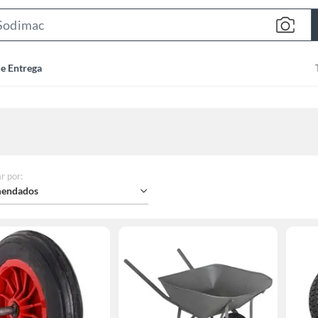
Search
Bar
de Entrega
r por
:
endados