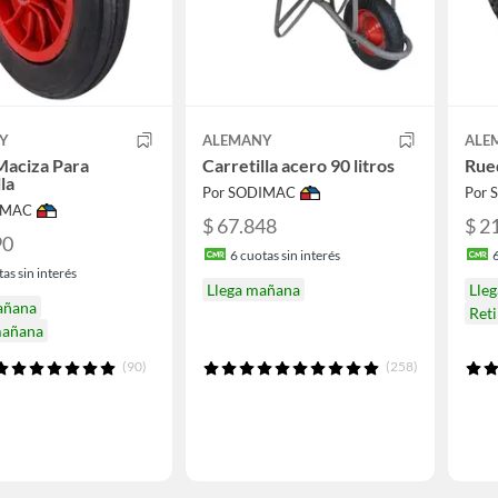
Y
ALEMANY
ALE
Maciza Para
Carretilla acero 90 litros
Rued
la
Por SODIMAC
Por
IMAC
$ 67.848
$ 2
90
6
cuotas sin interés
as sin interés
Llega mañana
Lle
añana
Ret
mañana
(90)
(258)