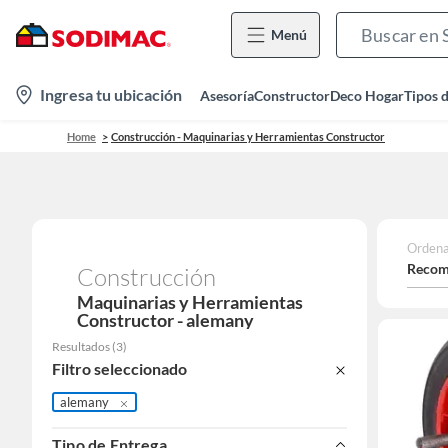
Menú
location-
Ingresa tu ubicación
Asesoría
Constructor
Deco Hogar
Tipos 
icon
Home
Construcción - Maquinarias y Herramientas Constructor
Ordena
Recom
Construcción
Maquinarias y Herramientas
Constructor - alemany
Resultados
(
3
)
Filtro seleccionado
alemany
Tipo de Entrega