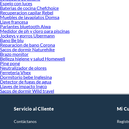
Espejo con luces
Baterias de cocina Chefchoice
Recuperacion capilar Rebel
Muebles de lavaplatos Domsa
Llave francesa
Parlantes bluetooth Aiwa
Medidor de ph y cloro para piscinas
Jockeys y gorros Ubermann
Bano Be blu
Reparacion de bano Corona
Sacos de dormir Naturehike
Brazo monitor
Belleza higiene y salud Homewell
Ping pong
Neutralizador de olores
Ferreteria Vhex
Dormitorio bebe Inglesina
Detector de fugas de agua
Llaves de impacto Ingco
Sacos de dormir Wild travel
Servicio al Cliente
Mi C
Contáctanos
Regist