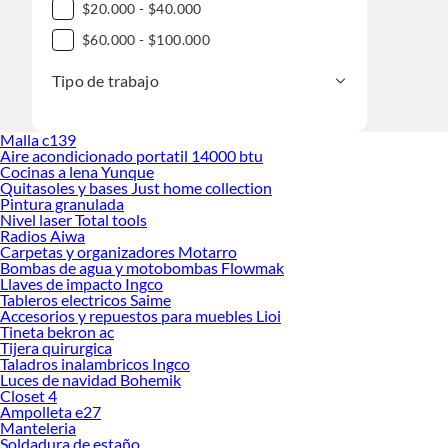
$20.000 - $40.000
$60.000 - $100.000
Tipo de trabajo
Malla c139
Aire acondicionado portatil 14000 btu
Cocinas a lena Yunque
Quitasoles y bases Just home collection
Pintura granulada
Nivel laser Total tools
Radios Aiwa
Carpetas y organizadores Motarro
Bombas de agua y motobombas Flowmak
Llaves de impacto Ingco
Tableros electricos Saime
Accesorios y repuestos para muebles Lioi
Tineta bekron ac
Tijera quirurgica
Taladros inalambricos Ingco
Luces de navidad Bohemik
Closet 4
Ampolleta e27
Manteleria
Soldadura de estaño