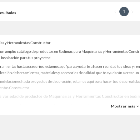
1
 Resultados
as y Herramientas Constructor
un amplio catálogo de productos en Sodimac para Maquinarias y Herramientas Construct
 inspiración para tus proyectos!
ramientas hasta accesorios, estamos aquí para ayudarte a hacer realidad tus ideas y re
lección de herramientas, materiales y accesorios de calidad que te ayudarán a crear un
odelaciones hasta proyectos de decoración, estamos aquí para hacer tus ideas realidad
entas Constructor!
la variedad de productos de Maquinarias y Herramientas Constructor en Sodi
as, materiales y accesorios de calidad para tus proyectos y renovación de espacios. ¡
Mostrar más
 una amplia variedad de productos de Maquinarias y Herramientas Constructor en Sodi
. ¡Visítanos y haz tus ideas realidad!