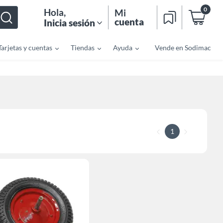
0
Hola
,
Mi
cuenta
Inicia sesión
Tarjetas y cuentas
Tiendas
Ayuda
Vende en Sodimac
1