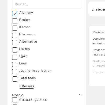
1 - 3 de 3
Alemany
Bauker
Karson
Maquinari
Ubermann
Descubre 
Alternative
encuentra
Halten
Desde her
nuestra se
Igpro
Desde rem
Doer
y Herrami
Just home collection
Explora 
Total tools
Herramient
Encuentra
+ Ver más
decoración
Precio
$10.000 - $20.000