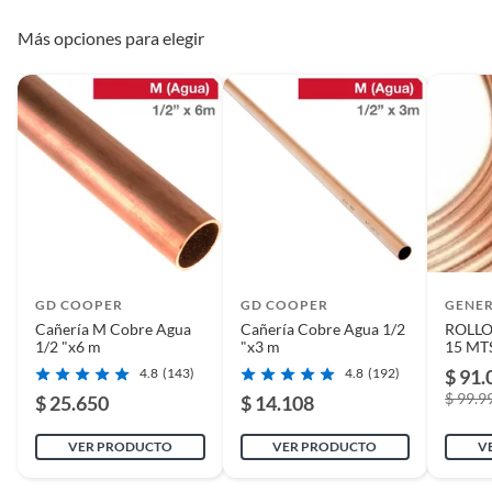
Alto
8cm
Duración estimada
12 a 24 meses
Más opciones para elegir
Empaque
9.5×3×3 cm
(L×An×Al)
Garantía
6 meses
Empaque Peso
0.3 kg
Marca
Homeclaf
Material
Cobre de alta pureza
Modelo
R5995
País de Origen
China
Producto
8×2.5×2.5 cm
(L×An×Al)
Producto Peso
0.2 kg
Requiere Armado
No
GD COOPER
GD COOPER
GENE
Cañería M Cobre Agua
Cañería Cobre Agua 1/2
ROLLO
1/2 "x6 m
"x3 m
15 MTS
acondi
4.8
(143)
4.8
(192)
$ 91.
$ 99.9
$ 25.650
$ 14.108
VER PRODUCTO
VER PRODUCTO
V