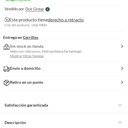
l
e
Vendido por
Dcic Group
S
Este producto tiene
derecho a retracto
Cód. del producto: 110679842
Entrega en
Cerrillos
Sin stock en tienda
Seleccion Ubicacion, Metropolitana De Santiago
Mostrar Otras Tiendas
Envío a domicilio
Retiro en un punto
Satisfacción garantizada
Por ley, tienes hasta
10 días para devolver un producto
si te arrepientes
de la compra.
Descripción
Debe estar en perfecto estado, con todas sus etiquetas, sellos intactos y