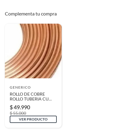
Complementa tu compra
GENERICO
ROLLO DE COBRE
ROLLO TUBERIA CU
1/4" de 15 MTS para aire
$ 49.990
acondicionado
$ 55.000
VER PRODUCTO