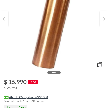
$ 15.990
o
-47%
f
$ 29.990
n
I
r
Abre tu CMR y ahorra $10.000
e
Acumula hasta
106
CMR Puntos
l
Llega mañana