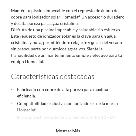
sin uso, tal como te lo entregamos. Ten en cuenta que lo debes haber
Mantén tu piscina impecable con el repuesto de ánodo de
comprado por internet y que hay ciertas categorías que no tienen este
cobre para ionizador solar Homeclaf. Un accesorio duradero
derecho:
y de alta pureza para agua cristalina.
Productos que, por su naturaleza, no puedan ser devueltos,
Disfruta de una piscina impecable y saludable sin esfuerzo.
puedan deteriorarse o caducar con rapidez.
Este repuesto de ionizador solar es la clave para un agua
Confeccionados a la medida.
cristalina y pura, permitiéndote relajarte y gozar del verano
De uso personal.
sin preocuparte por químicos agresivos. Siente la
tranquilidad de un mantenimiento simple y efectivo para tu
En sodimac.cl te damos
30 días desde que recibes el producto
. Debe
equipo Homeclaf.
estar en perfecto estado, con todas sus etiquetas y sin uso, tal como te lo
entregamos.
Características destacadas
Productos digitales que se entregan a través de una descarga
electrónica, por ejemplo, cupones de experiencia o programas
Fabricado con cobre de alta pureza para máxima
para el computador.
eficiencia.
Productos a pedido o confeccionados a medida.
Compatibilidad exclusiva con ionizadores de la marca
Productos que han sido informados como imperfectos, usados,
Homeclaf.
reparados, abiertos, de segunda selección, remanufacturados o
Duración estimada de funcionamiento entre 12 y 24
con alguna deficiencia, que sean comprados en esa condición a
meses.
un precio reducido.
Mostrar Más
Diseño confiable y duradero que resiste la corrosión.
Alimentos, bebidas, medicamentos, suplementos alimenticios,