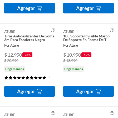
Agregar
Agregar
ATURE
ATURE
Tiras Antideslizantes De Goma
10u Soporte Invisible Marco
3m Para Escaleras Negro
De Soporte En Forma De T
Por Ature
Por Ature
$ 12.990
$ 10.990
-38%
-42%
$ 20.990
$ 18.990
Llega mañana
Llega mañana
(1)
Agregar
Agregar
ATURE
ATURE