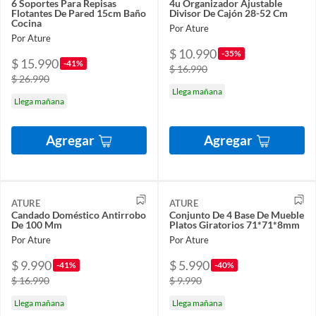
6 Soportes Para Repisas
4u Organizador Ajustable
Flotantes De Pared 15cm Baño
Divisor De Cajón 28-52 Cm
Cocina
Por Ature
Por Ature
$ 10.990
-35%
$ 15.990
-41%
$ 16.990
$ 26.990
Llega mañana
Llega mañana
Agregar
Agregar
ATURE
ATURE
Candado Doméstico Antirrobo
Conjunto De 4 Base De Mueble
De 100 Mm
Platos Giratorios 71*71*8mm
Por Ature
Por Ature
$ 9.990
$ 5.990
-41%
-40%
$ 16.990
$ 9.990
Llega mañana
Llega mañana