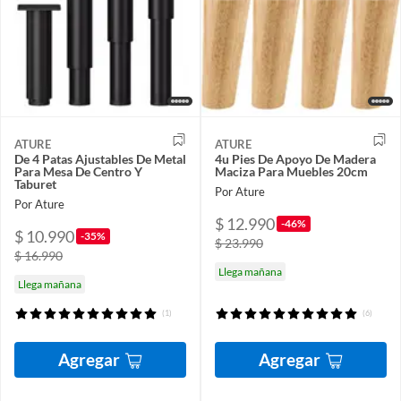
ATURE
ATURE
De 4 Patas Ajustables De Metal
4u Pies De Apoyo De Madera
Para Mesa De Centro Y
Maciza Para Muebles 20cm
Taburet
Por Ature
Por Ature
$ 12.990
-46%
$ 10.990
-35%
$ 23.990
$ 16.990
Llega mañana
Llega mañana
(1)
(6)
Agregar
Agregar