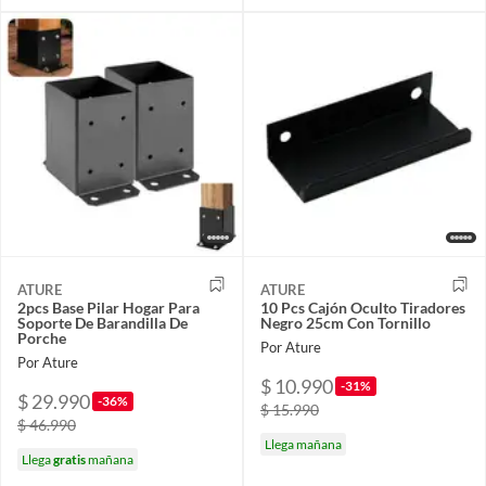
ATURE
ATURE
2pcs Base Pilar Hogar Para
10 Pcs Cajón Oculto Tiradores
Soporte De Barandilla De
Negro 25cm Con Tornillo
Porche
Por Ature
Por Ature
$ 10.990
-31%
$ 29.990
-36%
$ 15.990
$ 46.990
Llega mañana
Llega
gratis
mañana