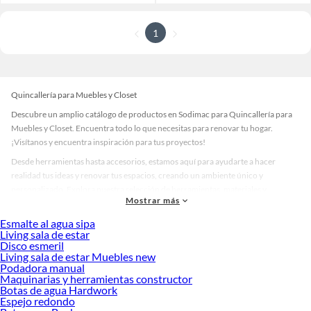
1
Quincallería para Muebles y Closet
Descubre un amplio catálogo de productos en Sodimac para Quincallería para
Muebles y Closet. Encuentra todo lo que necesitas para renovar tu hogar.
¡Visítanos y encuentra inspiración para tus proyectos!
Desde herramientas hasta accesorios, estamos aquí para ayudarte a hacer
realidad tus ideas y renovar tus espacios, creando un ambiente único y
personalizado. Explora nuestra selección de herramientas, materiales y
Mostrar más
accesorios de calidad que te ayudarán a crear un espacio más tú.
Esmalte al agua sipa
Desde remodelaciones hasta proyectos de decoración, estamos aquí para hacer
Living sala de estar
tus ideas realidad. ¡Visítanos y encuentra todo lo que tenemos para ofrecerte en
Disco esmeril
Quincallería para Muebles y Closet!
Living sala de estar Muebles new
Podadora manual
Explora la variedad de productos de Quincallería para Muebles y Closet
Maquinarias y herramientas constructor
en Sodimac
Botas de agua Hardwork
Espejo redondo
Herramientas, materiales y accesorios de calidad para tus proyectos y