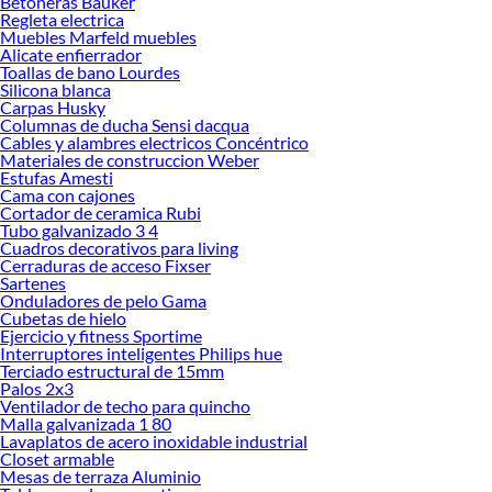
Betoneras Bauker
renovación de espacios. ¡Visítanos y descubre todo lo que tenemos para
Regleta electrica
ofrecerte!
Muebles Marfeld muebles
Alicate enfierrador
Encuentra una amplia variedad de productos de Quincallería para Muebles y
Toallas de bano Lourdes
Closet en Sodimac. Encuentra todo lo necesario para tus proyectos de
Silicona blanca
Carpas Husky
renovación y decoración. ¡Visítanos y haz tus ideas realidad!
Columnas de ducha Sensi dacqua
Cables y alambres electricos Concéntrico
Materiales de construccion Weber
Estufas Amesti
Cama con cajones
Cortador de ceramica Rubi
Tubo galvanizado 3 4
Cuadros decorativos para living
Cerraduras de acceso Fixser
Sartenes
Onduladores de pelo Gama
Cubetas de hielo
Ejercicio y fitness Sportime
Interruptores inteligentes Philips hue
Terciado estructural de 15mm
Palos 2x3
Ventilador de techo para quincho
Malla galvanizada 1 80
Lavaplatos de acero inoxidable industrial
Closet armable
Mesas de terraza Aluminio