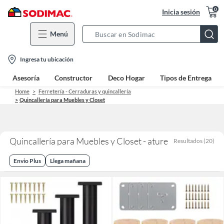
0
Inicia sesión
Menú
Search
Bar
location-
Ingresa tu ubicación
icon
Asesoría
Constructor
Deco Hogar
Tipos de Entrega
Home
Ferretería - Cerraduras y quincallería
Quincallería para Muebles y Closet
Quincallería para Muebles y Closet - ature
Resultados
(
20
)
Envio Plus
Llega mañana