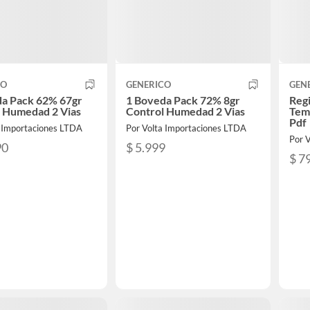
CO
GENERICO
GEN
da Pack 62% 67gr
1 Boveda Pack 72% 8gr
Reg
l Humedad 2 Vias
Control Humedad 2 Vias
Tem
Pdf
a Importaciones LTDA
Por Volta Importaciones LTDA
Por 
90
$ 5.999
$ 7