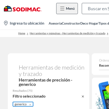
Menú
location-
Ingresa tu ubicación
Asesoría
Constructor
Deco Hogar
Tipos 
icon
Home
Herramientas y máquinas - Herramientas de medición y trazado
Ordena
Recom
Herramientas de medición
y trazado
Herramientas de precisión -
generico
Resultados
(
75
)
Filtro seleccionado
generico