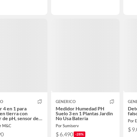
CO
GENERICO
GEN
 4 en 1 para
Medidor Humedad PH
Dete
 en tierra con
Suelo 3 en 1 Plantas Jardin
fals
 de pH, sensor de
No Usa Bateria
Por
, medición de luz,
ar M&C
Por Sumiserv
atura
$ 9
90
$ 6.490
-28%