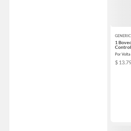
GENERI
1 Bove
Contro
Por Volt
$ 13.7