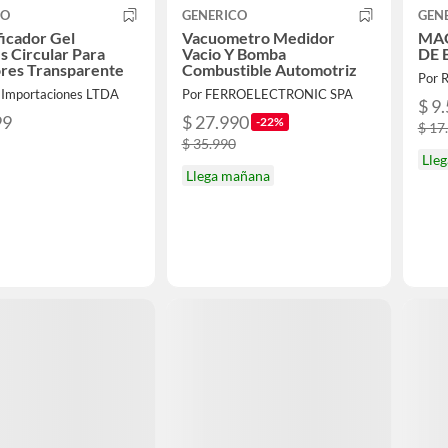
CO
GENERICO
GEN
icador Gel
Vacuometro Medidor
MAQ
es Circular Para
Vacio Y Bomba
DE 
res Transparente
Combustible Automotriz
Por R
a Importaciones LTDA
Por FERROELECTRONIC SPA
$ 9
99
$ 27.990
-22%
$ 17
$ 35.990
Lle
Llega mañana