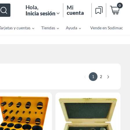
0
Hola
,
Mi
cuenta
Inicia sesión
Tarjetas y cuentas
Tiendas
Ayuda
Vende en Sodimac
1
2