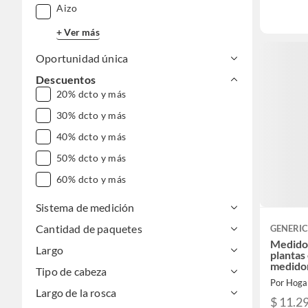
Aizo
+ Ver más
Oportunidad única
Descuentos
20% dcto y más
30% dcto y más
40% dcto y más
50% dcto y más
60% dcto y más
Sistema de medición
Cantidad de paquetes
GENERI
Medidor
Largo
plantas
medidor
Tipo de cabeza
humedad
Por Hog
temper
Largo de la rosca
$ 11.2