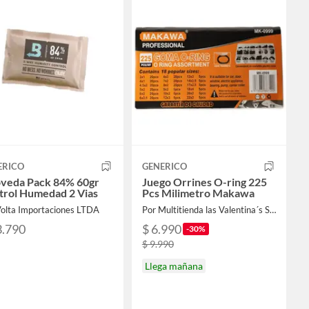
ERICO
GENERICO
oveda Pack 84% 60gr
Juego Orrines O-ring 225
trol Humedad 2 Vias
Pcs Milimetro Makawa
Volta Importaciones LTDA
Por Multitienda las Valentina´s SPA
3.790
$ 6.990
-30%
$ 9.990
Llega mañana