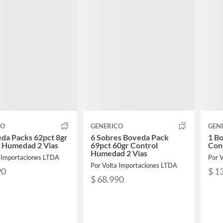
CO
GENERICO
GEN
da Packs 62pct 8gr
6 Sobres Boveda Pack
1 B
l Humedad 2 Vias
69pct 60gr Control
Con
Humedad 2 Vias
a Importaciones LTDA
Por 
Por Volta Importaciones LTDA
90
$ 1
$ 68.990