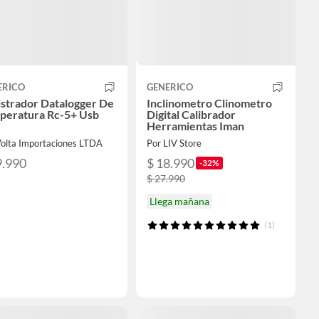
ERICO
GENERICO
istrador Datalogger De
Inclinometro Clinometro
peratura Rc-5+ Usb
Digital Calibrador
Herramientas Iman
Volta Importaciones LTDA
Por LIV Store
9.990
$ 18.990
-32%
$ 27.990
Llega mañana
(1)