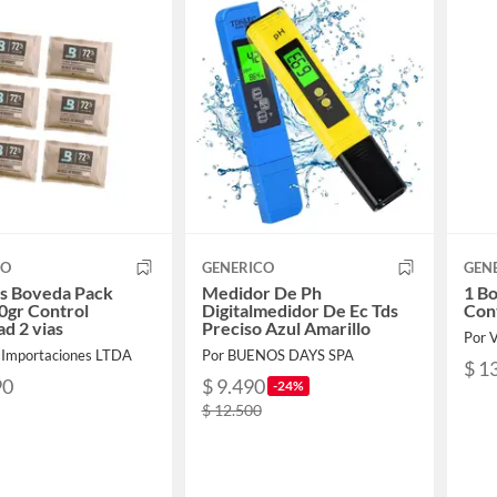
CO
GENERICO
GEN
es Boveda Pack
Medidor De Ph
1 B
0gr Control
Digitalmedidor De Ec Tds
Con
d 2 vias
Preciso Azul Amarillo
Por 
a Importaciones LTDA
Por BUENOS DAYS SPA
$ 1
90
$ 9.490
-24%
$ 12.500