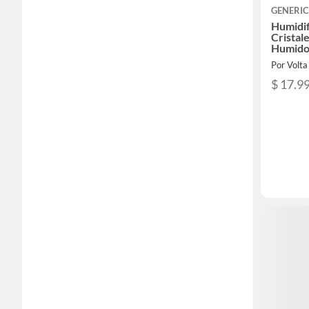
GENERI
Humidif
Cristal
Humido
Por Volt
$ 17.9