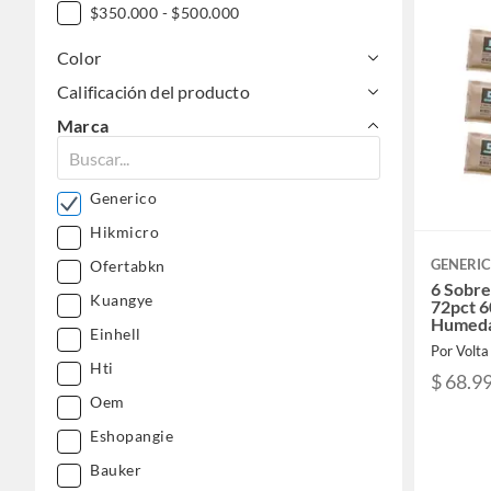
$350.000 - $500.000
Color
Calificación del producto
Marca
Generico
Hikmicro
GENERI
Ofertabkn
6 Sobr
Kuangye
72pct 6
Humeda
Einhell
Por Volt
Hti
$ 68.9
Oem
Eshopangie
Bauker