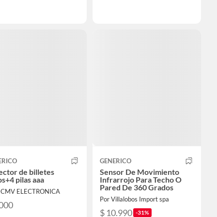
ERICO
GENERICO
ctor de billetes
Sensor De Movimiento
os+4 pilas aaa
Infrarrojo Para Techo O
Pared De 360 Grados
 ECMV ELECTRONICA
Por Villalobos Import spa
.000
$ 10.990
-31%