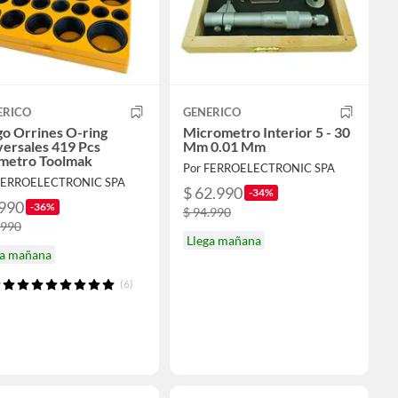
ERICO
GENERICO
o Orrines O-ring
Micrometro Interior 5 - 30
ersales 419 Pcs
Mm 0.01 Mm
imetro Toolmak
Por FERROELECTRONIC SPA
FERROELECTRONIC SPA
$ 62.990
-34%
.990
-36%
$ 94.990
.990
Llega mañana
ga mañana
(6)