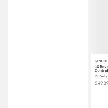
GENERI
10 Bove
Contro
Por Volt
$ 49.8