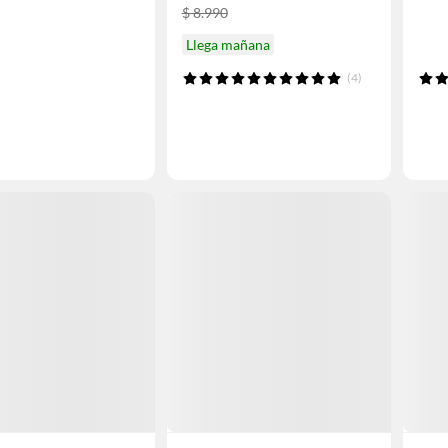
$ 8.990
Llega mañana
(4)