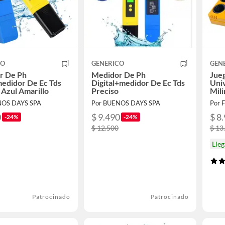
CO
GENERICO
GEN
r De Ph
Medidor De Ph
Jueg
medidor De Ec Tds
Digital+medidor De Ec Tds
Univ
 Azul Amarillo
Preciso
Mil
NOS DAYS SPA
Por BUENOS DAYS SPA
Por 
0
$ 9.490
$ 8
-24%
-24%
$ 12.500
$ 13
Lle
Patrocinado
Patrocinado