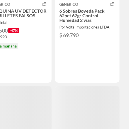
ERICO
GENERICO
UINA UV DETECTOR
6 Sobres Boveda Pack
BILLETES FALSOS
62pct 67gr Control
Humedad 2 vias
infal
Por Volta Importaciones LTDA
.500
-47%
$ 69.790
.990
ga mañana