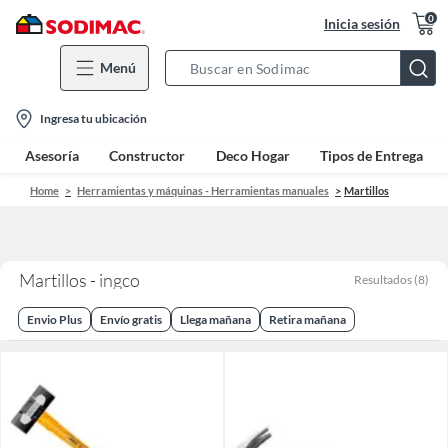
0
Inicia sesión
Menú
Search
Bar
location-
Ingresa tu ubicación
icon
Asesoría
Constructor
Deco Hogar
Tipos de Entrega
Home
Herramientas y máquinas - Herramientas manuales
Martillos
Martillos - ingco
Resultados
(
8
)
Envio Plus
Envío gratis
Llega mañana
Retira mañana