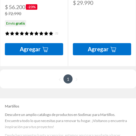
$ 29.990
$ 56.200
-23%
$ 72.990
Envío
gratis
(1)
Agregar
Agregar
1
Martillos
Descubre un amplio catálogo de productos en Sodimac para Martillos.
Encuentra todo lo que necesitas para renovar tu hogar. ¡Visítanos y encuentra
inspiración para tus proyectos!
Desde herramientas hasta accesorios, estamos aquí para ayudarte a hacer