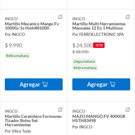
INGCO
INGCO
Martillo Mecanico Mango Fv
Martillo Multi Herramientas
1000Gr Ss Hmh881000
Manuales 12 En 1 Multiuso
Por INGCO
Por FERROELECTRONIC SPA
$ 9.990
$ 24.500
-37%
$ 38.990
Retira mañana
Llega mañana
Retira mañana
Agregar
Agregar
INGCO
INGCO
Martillo Carpintero Formones
MAZO MANGO FV 4000GR
Tizador Bolso Set
HSTH83498
Herramientas
Por INGCO
Por Vibra Tools