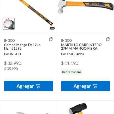
INGCO
INGCO
Combo Mango Fv 12Lb
MARTILLO CARPINTERO
Hsm81598
27MM MANGO FIBRA
Por INGCO
Por LosGuindos
$ 33.990
$ 11.190
$ 35.990
Retira mañana
Agregar
Agregar