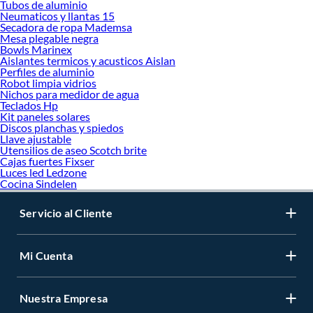
Tubos de aluminio
Neumaticos y llantas 15
Secadora de ropa Mademsa
Mesa plegable negra
Bowls Marinex
Aislantes termicos y acusticos Aislan
Perfiles de aluminio
Robot limpia vidrios
Nichos para medidor de agua
Teclados Hp
Kit paneles solares
Discos planchas y spiedos
Llave ajustable
Utensilios de aseo Scotch brite
Cajas fuertes Fixser
Luces led Ledzone
Cocina Sindelen
Servicio al Cliente
Mi Cuenta
Nuestra Empresa