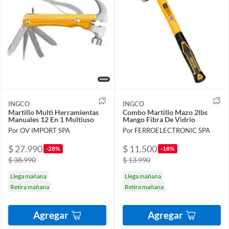
INGCO
INGCO
Martillo Multi Herramientas
Combo Martillo Mazo 2lbs
Manuales 12 En 1 Multiuso
Mango Fibra De Vidrio
Por OV IMPORT SPA
Por FERROELECTRONIC SPA
$ 27.990
$ 11.500
-28%
-18%
$ 38.990
$ 13.990
Llega mañana
Llega mañana
Retira mañana
Retira mañana
Agregar
Agregar