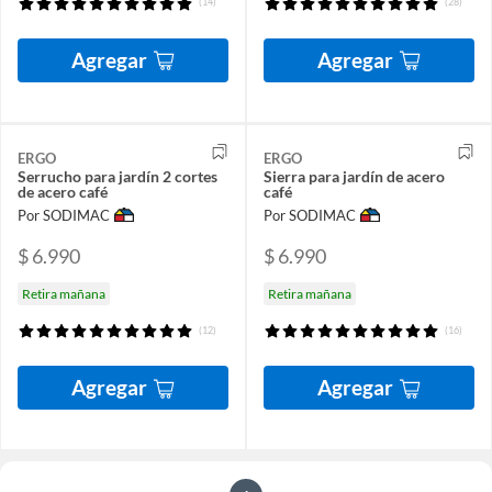
(14)
(28)
Agregar
Agregar
ERGO
ERGO
Serrucho para jardín 2 cortes
Sierra para jardín de acero
de acero café
café
Por SODIMAC
Por SODIMAC
$ 6.990
$ 6.990
Retira mañana
Retira mañana
(12)
(16)
Agregar
Agregar