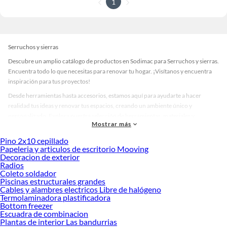
1
Serruchos y sierras
Descubre un amplio catálogo de productos en Sodimac para Serruchos y sierras.
Encuentra todo lo que necesitas para renovar tu hogar. ¡Visítanos y encuentra
inspiración para tus proyectos!
Desde herramientas hasta accesorios, estamos aquí para ayudarte a hacer
realidad tus ideas y renovar tus espacios, creando un ambiente único y
personalizado. Explora nuestra selección de herramientas, materiales y
Mostrar más
accesorios de calidad que te ayudarán a crear un espacio más tú.
Pino 2x10 cepillado
Desde remodelaciones hasta proyectos de decoración, estamos aquí para hacer
Papeleria y articulos de escritorio Mooving
tus ideas realidad. ¡Visítanos y encuentra todo lo que tenemos para ofrecerte en
Decoracion de exterior
Serruchos y sierras!
Radios
Coleto soldador
Explora la variedad de productos de Serruchos y sierras en Sodimac
Piscinas estructurales grandes
Cables y alambres electricos Libre de halógeno
Herramientas, materiales y accesorios de calidad para tus proyectos y
Termolaminadora plastificadora
renovación de espacios. ¡Visítanos y descubre todo lo que tenemos para
Bottom freezer
ofrecerte!
Escuadra de combinacion
Plantas de interior Las bandurrias
Encuentra una amplia variedad de productos de Serruchos y sierras en Sodimac.