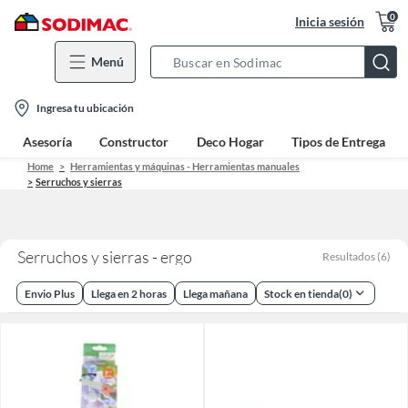
0
Inicia sesión
Menú
Search
Bar
location-
Ingresa tu ubicación
icon
Asesoría
Constructor
Deco Hogar
Tipos de Entrega
Home
Herramientas y máquinas - Herramientas manuales
Serruchos y sierras
Serruchos y sierras - ergo
Resultados
(
6
)
Envio Plus
Llega en 2 horas
Llega mañana
Stock en tienda
(
0
)