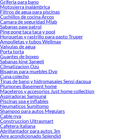
Griferia para bano
Encuentra todo lo necesario para tus proyectos de renovación y decoración.
Motosierra inalámbrica
¡Visítanos y haz tus ideas realidad!
Filtros de agua para piscinas
Cuchillos de cocina Arcos
Camara de seguridad Mlab
Sabanas paw patrol
Ping pong taca taca y pool
Horquetas y rastrillo para pasto Truper
Ampolletas y tubos Wellmax
Valvulas de agua
Porta torta
Guantes de boxeo
Sabanas king 3angeli
Climatizacion Ozu
Bisagras para muebles Dvp
Cuna colecho
Tinas de bano y hidromasajes Sensi dacqua
Plumones Basement home
Maceteros y accesorios Just home collection
Aspiradoras Samsung
Piscinas spa e inflables
Neumaticos Sumitomo
Shampoo para autos Meguiars
Cable nya
Construccion Ultrasmart
Cafetera italiana
Abrillantador para autos 3m
Aire acondicionado Splendid