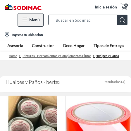
0
Inicia sesión
Menú
Search
Bar
location-
Ingresa tu ubicación
icon
Asesoría
Constructor
Deco Hogar
Tipos de Entrega
Home
Pinturas - Herramientas y Complementos Pintor
Huaipes y Paños
Huaipes y Paños - bertex
Resultados
(
4
)