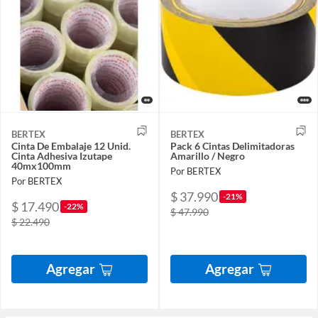
BERTEX
BERTEX
Cinta De Embalaje 12 Unid.
Pack 6 Cintas Delimitadoras
Cinta Adhesiva Izutape
Amarillo / Negro
40mx100mm
Por BERTEX
Por BERTEX
$ 37.990
-21%
$ 17.490
-22%
$ 47.990
$ 22.490
Agregar
Agregar