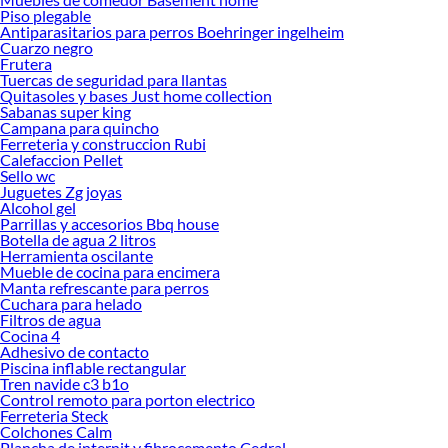
Piso plegable
Encuentra una amplia variedad de productos de Huaipes y Paños en Sodimac.
Antiparasitarios para perros Boehringer ingelheim
Encuentra todo lo necesario para tus proyectos de renovación y decoración.
Cuarzo negro
¡Visítanos y haz tus ideas realidad!
Frutera
Tuercas de seguridad para llantas
Quitasoles y bases Just home collection
Sabanas super king
Campana para quincho
Ferreteria y construccion Rubi
Calefaccion Pellet
Sello wc
Juguetes Zg joyas
Alcohol gel
Parrillas y accesorios Bbq house
Botella de agua 2 litros
Herramienta oscilante
Mueble de cocina para encimera
Manta refrescante para perros
Cuchara para helado
Filtros de agua
Cocina 4
Adhesivo de contacto
Piscina inflable rectangular
Tren navide c3 b1o
Control remoto para porton electrico
Ferreteria Steck
Colchones Calm
Plancha de internit y fibrocemento Cedral