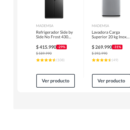
MADEMSA
MADEMSA
Refrigerador Side by
Lavadora Carga
Side No Frost 430
Superior 20 kg Inox
Litros Negro
MDWMT20S
MAS430B
$
415.990
$
269.990
-29%
-31%
$
589.990
$
392.990
(
108
)
(
49
)
Ver producto
Ver producto