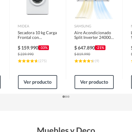
MIDEA
SAMSUNG
Secadora 10 kg Carga
Aire Acondicionado
Frontal con
Split Inverter 24000
Evacuación Blanco
BTU
MD100A100/W2
$
159.990
$
647.890
-33%
-21%
$
239.990
$
819.990
(
275
)
(
9
)
Ver producto
Ver producto
Muebles y Deco