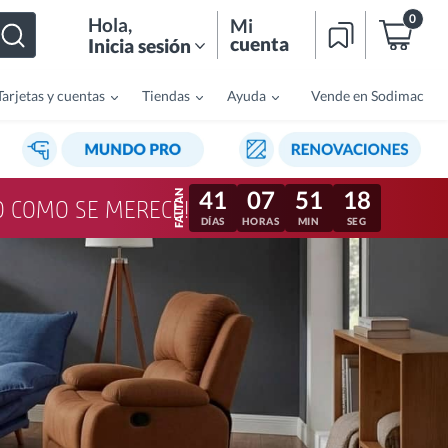
0
Hola
,
Mi
cuenta
Inicia sesión
Tarjetas y cuentas
Tiendas
Ayuda
Vende en Sodimac
41
07
51
15
LO COMO SE MERECE!
DÍAS
HORAS
MIN
SEG