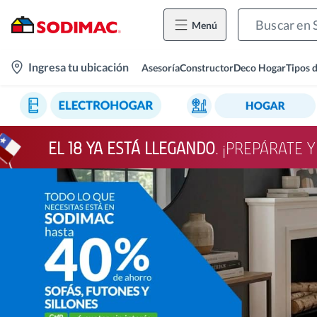
Menú
location-
Ingresa tu ubicación
Asesoría
Constructor
Deco Hogar
Tipos 
icon
EL 18 YA ESTÁ LLEGANDO
. ¡PREPÁRATE 