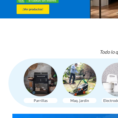
Todo lo q
Parrillas
Maq. jardín
Electrod