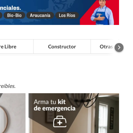
re Libre
Constructor
Otras Categor
eíbles.