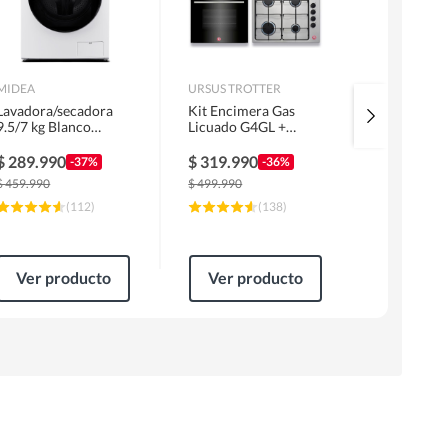
MIDEA
URSUS TROTTER
MIDEA
Lavadora/secadora
Kit Encimera Gas
Lavadora 
9.5/7 kg Blanco
Licuado G4GL +
Superior 1
MLSF-095B/W
Campana 60cm Inox
MLS-155G
1 Motor FF60IN +
$
289.990
$
319.990
$
229.99
-37%
-36%
Horno EPC4NIG
$
459.990
$
499.990
$
309.990
(
112
)
(
138
)
Ver producto
Ver producto
Ver pr