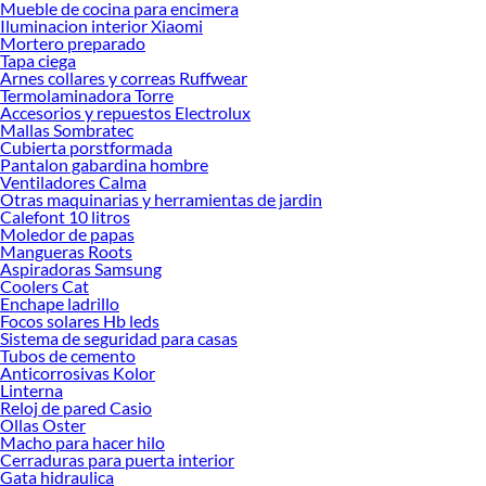
Mueble de cocina para encimera
Encuentra una amplia variedad de productos de Jaulas y transporte para perros
Iluminacion interior Xiaomi
en Sodimac. Encuentra todo lo necesario para tus proyectos de renovación y
Mortero preparado
Tapa ciega
decoración. ¡Visítanos y haz tus ideas realidad!
Arnes collares y correas Ruffwear
Termolaminadora Torre
Accesorios y repuestos Electrolux
Mallas Sombratec
Cubierta porstformada
Pantalon gabardina hombre
Ventiladores Calma
Otras maquinarias y herramientas de jardin
Calefont 10 litros
Moledor de papas
Mangueras Roots
Aspiradoras Samsung
Coolers Cat
Enchape ladrillo
Focos solares Hb leds
Sistema de seguridad para casas
Tubos de cemento
Anticorrosivas Kolor
Linterna
Reloj de pared Casio
Ollas Oster
Macho para hacer hilo
Cerraduras para puerta interior
Gata hidraulica