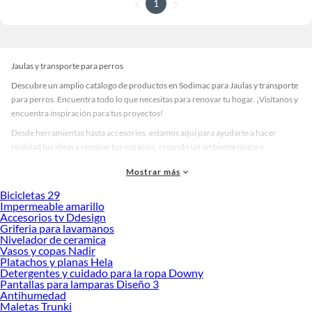
1
Jaulas y transporte para perros
Descubre un amplio catálogo de productos en Sodimac para Jaulas y transporte
para perros. Encuentra todo lo que necesitas para renovar tu hogar. ¡Visítanos y
encuentra inspiración para tus proyectos!
Desde herramientas hasta accesorios, estamos aquí para ayudarte a hacer
realidad tus ideas y renovar tus espacios, creando un ambiente único y
personalizado. Explora nuestra selección de herramientas, materiales y
Mostrar más
accesorios de calidad que te ayudarán a crear un espacio más tú.
Bicicletas 29
Desde remodelaciones hasta proyectos de decoración, estamos aquí para hacer
Impermeable amarillo
tus ideas realidad. ¡Visítanos y encuentra todo lo que tenemos para ofrecerte en
Accesorios tv Ddesign
Jaulas y transporte para perros!
Griferia para lavamanos
Nivelador de ceramica
Explora la variedad de productos de Jaulas y transporte para perros en
Vasos y copas Nadir
Sodimac
Platachos y planas Hela
Detergentes y cuidado para la ropa Downy
Herramientas, materiales y accesorios de calidad para tus proyectos y
Pantallas para lamparas Diseño 3
renovación de espacios. ¡Visítanos y descubre todo lo que tenemos para
Antihumedad
ofrecerte!
Maletas Trunki