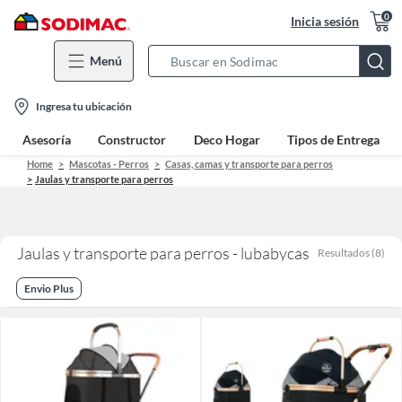
0
Inicia sesión
Menú
Search
Bar
location-
Ingresa tu ubicación
icon
Asesoría
Constructor
Deco Hogar
Tipos de Entrega
Home
Mascotas - Perros
Casas, camas y transporte para perros
Jaulas y transporte para perros
Jaulas y transporte para perros - lubabycas
Resultados
(
8
)
Envio Plus