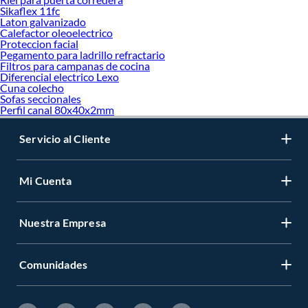
Sikaflex 11fc
Laton galvanizado
Calefactor oleoelectrico
Proteccion facial
Pegamento para ladrillo refractario
Filtros para campanas de cocina
Diferencial electrico Lexo
Cuna colecho
Sofas seccionales
Perfil canal 80x40x2mm
Servicio al Cliente
Mi Cuenta
Nuestra Empresa
Comunidades