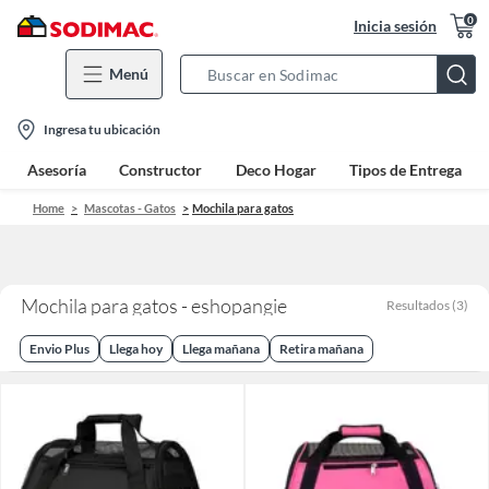
0
Inicia sesión
Menú
Search
Bar
location-
Ingresa tu ubicación
icon
Asesoría
Constructor
Deco Hogar
Tipos de Entrega
Home
Mascotas - Gatos
Mochila para gatos
Mochila para gatos - eshopangie
Resultados
(
3
)
Envio Plus
Llega hoy
Llega mañana
Retira mañana