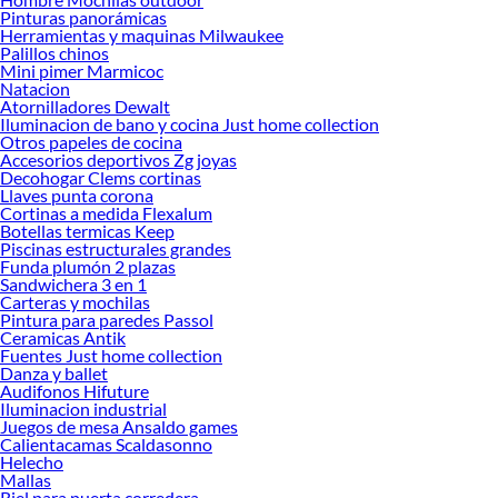
tus ideas realidad. ¡Visítanos y encuentra todo lo que tenemos para ofrecerte en
Pinturas panorámicas
Mochila para gatos!
Herramientas y maquinas Milwaukee
Palillos chinos
Explora la variedad de productos de Mochila para gatos en Sodimac
Mini pimer Marmicoc
Natacion
Herramientas, materiales y accesorios de calidad para tus proyectos y
Atornilladores Dewalt
renovación de espacios. ¡Visítanos y descubre todo lo que tenemos para
Iluminacion de bano y cocina Just home collection
ofrecerte!
Otros papeles de cocina
Accesorios deportivos Zg joyas
Encuentra una amplia variedad de productos de Mochila para gatos en Sodimac.
Decohogar Clems cortinas
Encuentra todo lo necesario para tus proyectos de renovación y decoración.
Llaves punta corona
¡Visítanos y haz tus ideas realidad!
Cortinas a medida Flexalum
Botellas termicas Keep
Piscinas estructurales grandes
Funda plumón 2 plazas
Sandwichera 3 en 1
Carteras y mochilas
Pintura para paredes Passol
Ceramicas Antik
Fuentes Just home collection
Danza y ballet
Audifonos Hifuture
Iluminacion industrial
Juegos de mesa Ansaldo games
Calientacamas Scaldasonno
Helecho
Mallas
Riel para puerta corredera