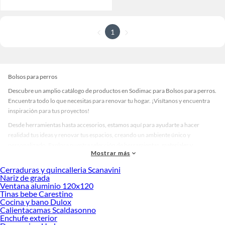
1
Bolsos para perros
Descubre un amplio catálogo de productos en Sodimac para Bolsos para perros.
Encuentra todo lo que necesitas para renovar tu hogar. ¡Visítanos y encuentra
inspiración para tus proyectos!
Desde herramientas hasta accesorios, estamos aquí para ayudarte a hacer
realidad tus ideas y renovar tus espacios, creando un ambiente único y
personalizado. Explora nuestra selección de herramientas, materiales y
Mostrar más
accesorios de calidad que te ayudarán a crear un espacio más tú.
Cerraduras y quincalleria Scanavini
Desde remodelaciones hasta proyectos de decoración, estamos aquí para hacer
Nariz de grada
tus ideas realidad. ¡Visítanos y encuentra todo lo que tenemos para ofrecerte en
Ventana aluminio 120x120
Bolsos para perros!
Tinas bebe Carestino
Cocina y bano Dulox
Explora la variedad de productos de Bolsos para perros en Sodimac
Calientacamas Scaldasonno
Enchufe exterior
Herramientas, materiales y accesorios de calidad para tus proyectos y