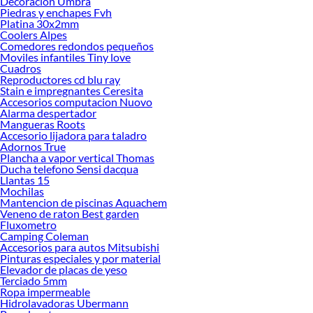
Decoracion Umbra
renovación de espacios. ¡Visítanos y descubre todo lo que tenemos para
Piedras y enchapes Fvh
ofrecerte!
Platina 30x2mm
Coolers Alpes
Encuentra una amplia variedad de productos de Bolsos para perros en Sodimac.
Comedores redondos pequeños
Encuentra todo lo necesario para tus proyectos de renovación y decoración.
Moviles infantiles Tiny love
¡Visítanos y haz tus ideas realidad!
Cuadros
Reproductores cd blu ray
Stain e impregnantes Ceresita
Accesorios computacion Nuovo
Alarma despertador
Mangueras Roots
Accesorio lijadora para taladro
Adornos True
Plancha a vapor vertical Thomas
Ducha telefono Sensi dacqua
Llantas 15
Mochilas
Mantencion de piscinas Aquachem
Veneno de raton Best garden
Fluxometro
Camping Coleman
Accesorios para autos Mitsubishi
Pinturas especiales y por material
Elevador de placas de yeso
Terciado 5mm
Ropa impermeable
Hidrolavadoras Ubermann