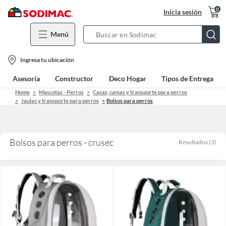
0
Inicia sesión
Menú
Search
Bar
location-
Ingresa tu ubicación
icon
Asesoría
Constructor
Deco Hogar
Tipos de Entrega
Home
Mascotas - Perros
Casas, camas y transporte para perros
Jaulas y transporte para perros
Bolsos para perros
Bolsos para perros - crusec
Resultados
(
3
)