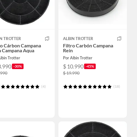
IN TROTTER
ALBIN TROTTER
tro Cárbon Campana
Filtro Carbón Campana
a Campana Aqua
Rein
lbin Trotter
Por Albin Trotter
3.990
$ 10.990
-30%
-45%
.990
$ 19.990
(4)
(18)