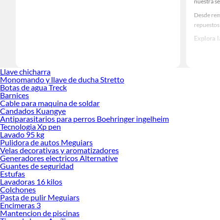
nuestra se
Desde rem
repuestos 
Explora 
Herramient
Encuentra
Llave chicharra
renovación
Monomando y llave de ducha Stretto
Botas de agua Treck
Barnices
Cable para maquina de soldar
Candados Kuangye
Antiparasitarios para perros Boehringer ingelheim
Tecnologia Xp pen
Lavado 95 kg
Pulidora de autos Meguiars
Velas decorativas y aromatizadores
Generadores electricos Alternative
Guantes de seguridad
Estufas
Lavadoras 16 kilos
Colchones
Pasta de pulir Meguiars
Encimeras 3
Mantencion de piscinas