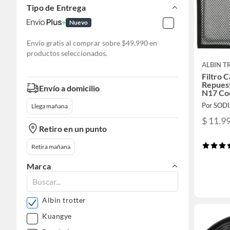
Tipo de Entrega
Nuevo
Envío gratis al comprar sobre $49.990 en
productos seleccionados.
ALBIN T
Filtro 
Repues
Envío a domicilio
N17 Co
Por SOD
Llega mañana
$ 11.9
Retiro en un punto
Retira mañana
Marca
Albin trotter
Kuangye