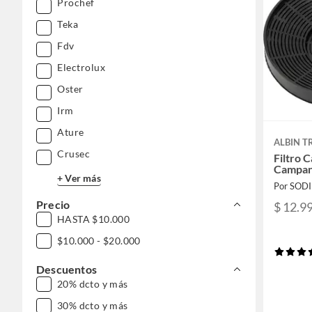
Prochef
Teka
Fdv
Electrolux
Oster
Irm
Ature
ALBIN T
Crusec
Filtro 
Campan
+ Ver más
Por SOD
Precio
$ 12.9
HASTA $10.000
$10.000 - $20.000
Descuentos
20% dcto y más
30% dcto y más