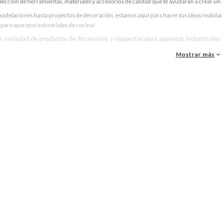
lección de herramientas, materiales y accesorios de calidad que te ayudarán a crear un
odelaciones hasta proyectos de decoración, estamos aquí para hacer tus ideas realidad
para aparatos industriales de cocina!
la variedad de productos de Accesorios y repuestos para aparatos industriales
as, materiales y accesorios de calidad para tus proyectos y renovación de espacios. ¡
Mostrar más
 una amplia variedad de productos de Accesorios y repuestos para aparatos industriale
 y decoración. ¡Visítanos y haz tus ideas realidad!