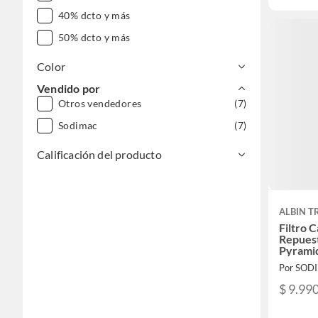
40% dcto y más
50% dcto y más
Color
Vendido por
Otros vendedores
(7)
Sodimac
(7)
Calificación del producto
ALBIN T
Filtro 
Repues
Pyrami
Por SOD
$ 9.99