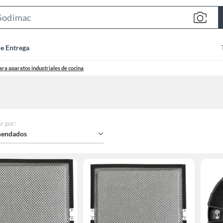
Search
Bar
de Entrega
ara aparatos industriales de cocina
r por
:
endados