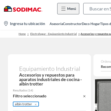
Menú
location-
Ingresa tu ubicación
Asesoría
Constructor
Deco Hogar
Tipos 
icon
Home
Electrohogar - Equipamiento Industrial
Accesorios y repuestos p
Ordena
Recom
Equipamiento Industrial
Accesorios y repuestos para
aparatos industriales de cocina -
albin trotter
Resultados
(
14
)
Filtro seleccionado
albin trotter