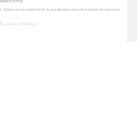
 espacio más tú.
. ¡Visítanos y encuentra todo lo que tenemos para ofrecerte en Accesorios y
 de cocina en Sodimac
Visítanos y descubre todo lo que tenemos para ofrecerte!
s de cocina en Sodimac. Encuentra todo lo necesario para tus proyectos de