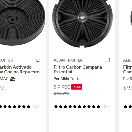
ROTTER
ALBIN TROTTER
ALB
Carbón Activado
Filtro Carbón Campana
Filt
a Cocina Repuesto
Essential
Cam
IMAC
Por Albin Trotter
Por
$ 9.900
90
$ 9
-50%
$ 19.990
(61)
(10)