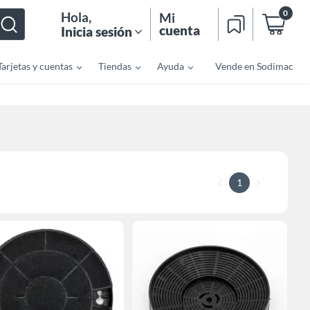
0
Hola
,
Mi
cuenta
Inicia sesión
Tarjetas y cuentas
Tiendas
Ayuda
Vende en Sodimac
1