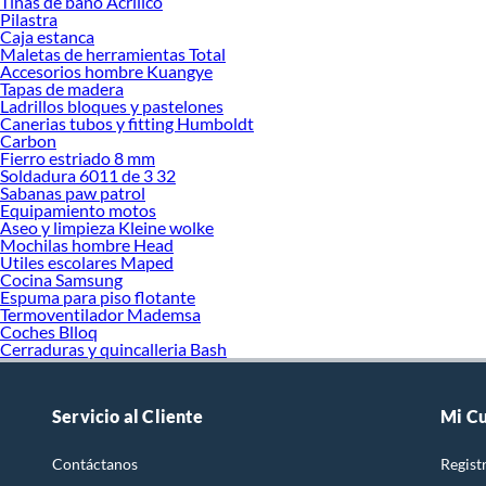
Tinas de bano Acrílico
Pilastra
Caja estanca
Maletas de herramientas Total
Accesorios hombre Kuangye
Tapas de madera
Ladrillos bloques y pastelones
Canerias tubos y fitting Humboldt
Carbon
Fierro estriado 8 mm
Soldadura 6011 de 3 32
Sabanas paw patrol
Equipamiento motos
Aseo y limpieza Kleine wolke
Mochilas hombre Head
Utiles escolares Maped
Cocina Samsung
Espuma para piso flotante
Termoventilador Mademsa
Coches Blloq
Cerraduras y quincalleria Bash
Servicio al Cliente
Mi C
Contáctanos
Regist