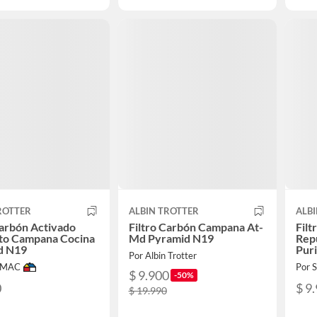
ROTTER
ALBIN TROTTER
ALB
Carbón Activado
Filtro Carbón Campana At-
Fil
to Campana Cocina
Md Pyramid N19
Rep
d N19
Puri
Por Albin Trotter
IMAC
Por
$ 9.900
-50%
0
$ 9
$ 19.990