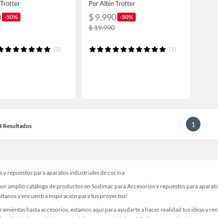
 Trotter
Por Albin Trotter
0
$ 9.990
-50%
-50%
$ 19.990
(2)
(1)
1
14 Resultados
 y repuestos para aparatos industriales de cocina
un amplio catálogo de productos en Sodimac para Accesorios y repuestos para aparatos 
sítanos y encuentra inspiración para tus proyectos!
ramientas hasta accesorios, estamos aquí para ayudarte a hacer realidad tus ideas y re