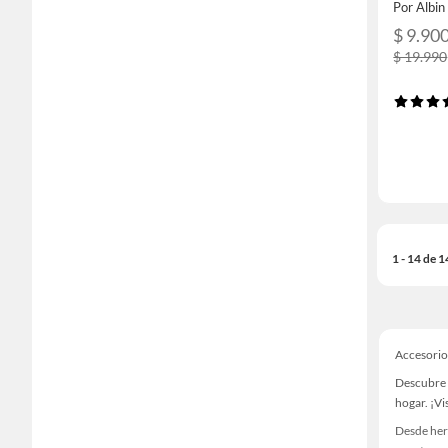
Por Albin
$ 9.90
$ 19.990
1 - 14 de 
Accesorios
Descubre 
hogar. ¡Vi
Desde her