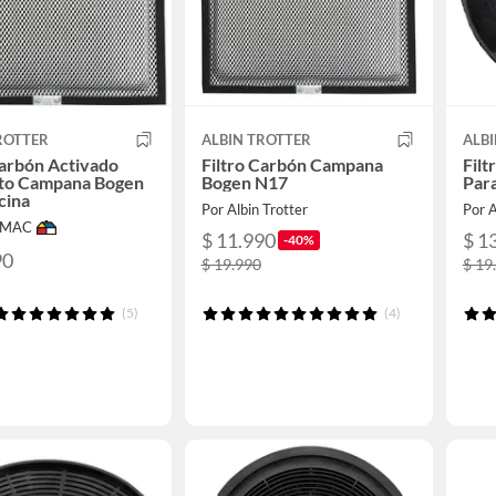
ROTTER
ALBIN TROTTER
ALB
Carbón Activado
Filtro Carbón Campana
Fil
to Campana Bogen
Bogen N17
Par
cina
Por Albin Trotter
Por A
IMAC
$ 11.990
$ 1
-40%
90
$ 19.990
$ 19
(5)
(4)