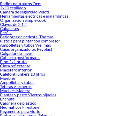
Radios para autos Oem
Desde remodelaciones hasta proyectos de decoración, estamos aquí para hacer
2x10 cepillado
tus ideas realidad. ¡Visítanos y encuentra todo lo que tenemos para ofrecerte en
Camara de seguridad Veloti
Accesorios y repuestos para aparatos industriales de cocina!
Herramientas electricas e inalambricas
Organizacion Simple cook
Explora la variedad de productos de Accesorios y repuestos para
Clavos de 2 1 2
aparatos industriales de cocina en Sodimac
Caballetes
Perfil c
Herramientas, materiales y accesorios de calidad para tus proyectos y
Batidoras de pedestal Thomas
renovación de espacios. ¡Visítanos y descubre todo lo que tenemos para
Pistola para pintar con compresor
ofrecerte!
Ampolletas y tubos Wellmax
Cajas organizadoras Reyplast
Encuentra una amplia variedad de productos de Accesorios y repuestos para
Colgador de llaves
aparatos industriales de cocina en Sodimac. Encuentra todo lo necesario para
Cubierta postformada
Pino 2x1 bruto
tus proyectos de renovación y decoración. ¡Visítanos y haz tus ideas realidad!
Cinta reflectante
Macetero interior
Calefont junkers 10 litros
Muebles
Ampolletas y tubos
Teteras y lecheros
Muebles Madera
Plantas y pasto Viveros hijuelas
Enchufe
Cajonera de plastico
Neumaticos Firestone
Pegamento para vidrio
Pintura para paredes Tajamar