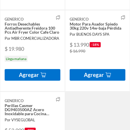
GENERICO
GENERICO
Forros Desechables
Motor Para Asador Spiedo
Antiadherente Freidora 100
30kg 220v 14w-baja Pérdida
Pcs Air Fryer Color Cafe Claro
Por BUENOS DAYS SPA
Por MBR COMERCIALIZADORA
$ 13.990
-18%
$ 19.980
$ 16.990
Llega mañana
Agregar
Agregar
GENERICO
Perillas Casmer
DG9403500AZ Acero
Inoxidable para Cocina
Samsung 4 Unidades
Por VYSEGLOBAL