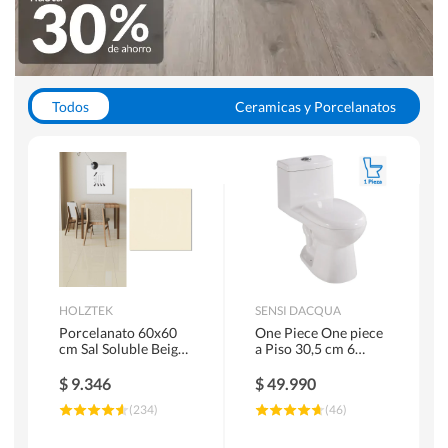
Todos
Ceramicas y Porcelanatos
Calefont y Termos
Pisos Vinilicos
WC y Sanitarios
Pisos Flotantes y Laminados
Pinturas
Duchas y Mamparas
HOLZTEK
SENSI DACQUA
Porcelanato 60x60
One Piece One piece
cm Sal Soluble Beige
a Piso 30,5 cm 6
1.44 m2
Litros Riva Blanco
$
9.346
$
49.990
(
234
)
(
46
)