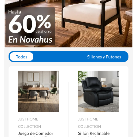
Todos
Sillones y Futones
Juegos de Comedor
Lamparas
Closets
Escritorios y Sillas PC
Racks y Muebles TV
Alfombras
JUST HOME
JUST HOME
COLLECTION
COLLECTION
Juego de Comedor
Sillón Reclinable