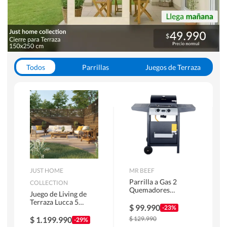
Todos
Parrillas
Juegos de Terraza
Toldos
JUST HOME
MR BEEF
Parrilla a Gas 2
COLLECTION
Quemadores
Juego de Living de
Bandejas Laterales
Terraza Lucca 5
$
99.990
-23%
Personas Natural
$
1.199.990
$
129.990
-29%