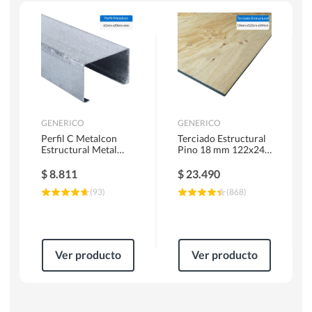
Escaleras
Soldadoras
Herramientas Manuales
Sierras Circulares
GENERICO
GENERICO
Perfil C Metalcon
Terciado Estructural
Estructural Metal
Pino 18 mm 122x244
62x20x0.85 mm 6 m
cm
$
8.811
$
23.490
(
93
)
(
868
)
Ver producto
Ver producto