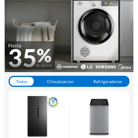
Todos
Climatizacion
Refrigeradores
Lavado y Secado
Cocinas
Aspiradoras
Hornos y Microondas
Otros