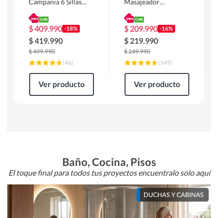
Campania 6 Sillas
Masajeador
Mesa Rectangular
Calentador 1 cuerpo
180 x 90 x 76 cm
Atlanta 91x101x94
Café
cm Negro
$
409.990
$
209.990
-18%
-16%
$
419.990
$
219.990
$
499.990
$
249.990
(
46
)
(
149
)
Ver producto
Ver producto
Baño, Cocina, Pisos
El toque final para todos tus proyectos encuentralo solo aquí