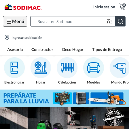
0
Inicia sesión
Menú
Search
Bar
location-
Ingresa tu ubicación
icon
Asesoría
Constructor
Deco Hogar
Tipos de Entrega
Electrohogar
Hogar
Calefacción
Muebles
Mundo Pro