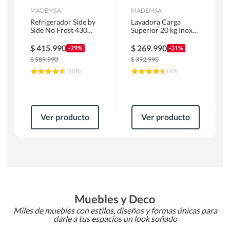
MADEMSA
MADEMSA
Refrigerador Side by
Lavadora Carga
Side No Frost 430
Superior 20 kg Inox
Litros Negro
MDWMT20S
MAS430B
$
415.990
$
269.990
-29%
-31%
$
589.990
$
392.990
(
108
)
(
49
)
Ver producto
Ver producto
Muebles y Deco
Miles de muebles con estilos, diseños y formas únicas para
darle a tus espacios un look soñado